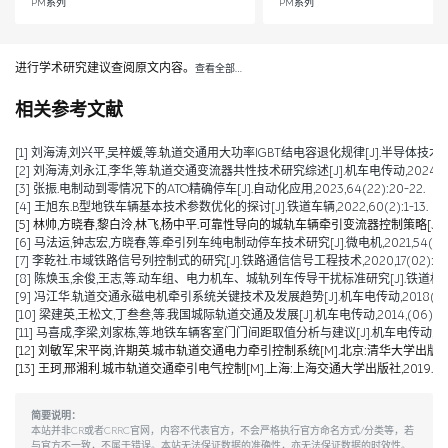
PM系列
PM系列
进行学术研究建议查阅原文内容。
查看全部…
相关参考文献
[1] 刘海涛,刘兴平,吴梓媛,等.轨道交通用大功率IGBT结电容退化规律[J].半导体技术,2024,
[2] 刘海涛,刘永江,李华,等.轨道交通变流器共性技术研究综述[J].机车电传动,2024,(04)
[3] 张振.电制动到零情况下的ATO精确停车[J].自动化应用,2023,64(22):20-22.
[4] 王旭东.B型地铁车辆基本技术参数优化的探讨[J].铁道车辆,2022,60(2):1-13.
[5] 林帅,方晓春,黎白泠,林飞,杨中平.可靠性导向的城轨车辆牵引变流器控制策略[J].电工技术学
[6] 马法运,钟志宏,方晓春,等.牵引列车纯电制动停车技术研究[J].微电机,2021,54(04):
[7] 李乾社.市域铁路信号列控制式的研究[J].铁路通信信号工程技术,2020,17(02):10-
[8] 陈焕玉,余俊,王志,等.动车组、电力机车、城轨列车传导干扰标准研究[J].铁道机车车辆,20
[9] 冯江华.轨道交通永磁电机牵引系统关键技术及发展趋势[J].机车电传动,2018(06):9
[10] 梁建英,王松文,丁叁叁,等.我国城际轨道交通及发展[J].机车电传动,2014,(06):6-9
[11] 马喜成,李梁,刘家栋,等.地铁车辆客室门门间距取值分析与建议[J].机车电传动,2014,(
[12] 刘敏军,宋平岗,许期英.城市轨道交通电力牵引控制系统[M].北京:清华大学出版社,
[13] 王珂,邢湘利.城市轨道交通牵引电气控制[M].上海:上海交通大学出版社,2019.
简要说明：
本站并非CR或者CRRC官网，内容不代表官方，不会严格执行官方命名方式/分类等，若
与官方不一致，不属于错误。本站无法保证数据的准确性，亦无法保证数据的时效性。