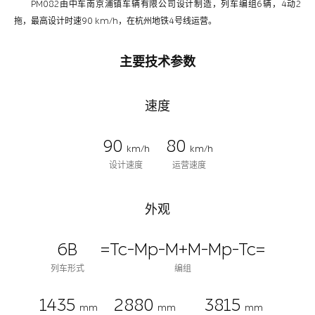
PM082由中车南京浦镇车辆有限公司设计制造，列车编组6辆，4动2
拖，最高设计时速90 km/h，在杭州地铁4号线运营。
主要技术参数
速度
90
80
km/h
km/h
设计速度
运营速度
外观
6B
=Tc-Mp-M+M-Mp-Tc=
列车形式
编组
1435
2880
3815
mm
mm
mm