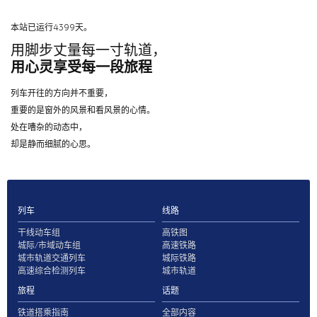
本站已运行4399天。
用脚步丈量每一寸轨道，
用心灵享受每一段旅程
列车开往的方向并不重要，
重要的是窗外的风景和看风景的心情。
处在嘈杂的动态中，
却是静而细腻的心思。
列车
线路
干线动车组
高铁图
城际/市域动车组
高速铁路
城市轨道交通列车
城际铁路
高速综合检测列车
城市轨道
旅程
话题
铁道搭乘指南
全部内容