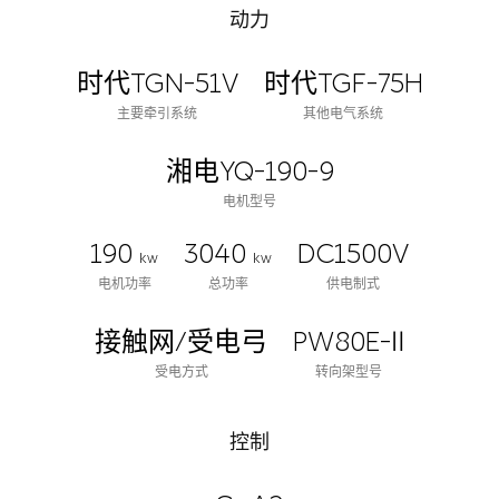
动力
时代TGN-51V
时代TGF-75H
主要牵引系统
其他电气系统
湘电YQ-190-9
电机型号
190
3040
DC1500V
kw
kw
电机功率
总功率
供电制式
接触网/受电弓
PW80E-Ⅱ
受电方式
转向架型号
控制