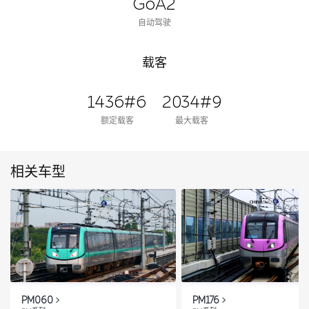
GoA2
自动驾驶
载客
1436#6
2034#9
额定载客
最大载客
相关车型
PM060
PM176