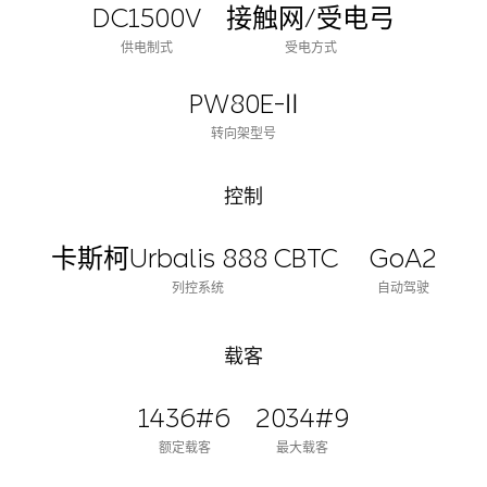
DC1500V
接触网/受电弓
供电制式
受电方式
PW80E-Ⅱ
转向架型号
控制
卡斯柯Urbalis 888 CBTC
GoA2
列控系统
自动驾驶
载客
1436#6
2034#9
额定载客
最大载客