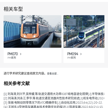
相关车型
PM070
PM094
PM系列
PM系列
进行学术研究建议查阅原文内容。
查看全部…
相关参考文献
[1] 刘海涛,刘兴平,吴梓媛,等.轨道交通用大功率IGBT结电容退化规律[J].半导体技术,2024,
[2] 刘海涛,刘永江,李华,等.轨道交通变流器共性技术研究综述[J].机车电传动,2024,(04)
[3] 张振.电制动到零情况下的ATO精确停车[J].自动化应用,2023,64(22):20-22.
[4] 王旭东.B型地铁车辆基本技术参数优化的探讨[J].铁道车辆,2022,60(2):1-13.