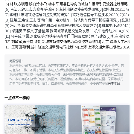
[5] 林帅,方晓春,黎白泠,林飞,杨中平.可靠性导向的城轨车辆牵引变流器控制策略[J].电工技术学
[6] 马法运,钟志宏,方晓春,等.牵引列车纯电制动停车技术研究[J].微电机,2021,54(04):
[7] 李乾社.市域铁路信号列控制式的研究[J].铁路通信信号工程技术,2020,17(02):10-
[8] 陈焕玉,余俊,王志,等.动车组、电力机车、城轨列车传导干扰标准研究[J].铁道机车车辆,20
[9] 冯江华.轨道交通永磁电机牵引系统关键技术及发展趋势[J].机车电传动,2018(06):9
[10] 梁建英,王松文,丁叁叁,等.我国城际轨道交通及发展[J].机车电传动,2014,(06):6-9
[11] 马喜成,李梁,刘家栋,等.地铁车辆客室门门间距取值分析与建议[J].机车电传动,2014,(
[12] 刘敏军,宋平岗,许期英.城市轨道交通电力牵引控制系统[M].北京:清华大学出版社,
[13] 王珂,邢湘利.城市轨道交通牵引电气控制[M].上海:上海交通大学出版社,2019.
简要说明：
本站并非CR或者CRRC官网，内容不代表官方，不会严格执行官方命名方式/分类等，若
与官方不一致，不属于错误。本站无法保证数据的准确性，亦无法保证数据的时效性。
本站所有动车组萌化头像均获得著作权，未经授权不得进行未署名的转发或进行二次创
作。本站目前不接受任何形式的图片、视频投稿。不得将本站内容以截图、录屏等形式
用于包括但不限于抖音、快手、西瓜视频、头条等视频创作。更多内容参见
关于本站
。
一点点不一样的