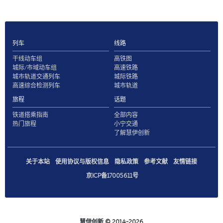
列车
线路
干线动车组
高铁图
城际/市域动车组
高速铁路
城市轨道交通列车
城际铁路
高速综合检测列车
城市轨道
旅程
话题
铁道搭乘指南
全部内容
热门旅程
小宁交通
了解慧伊创新
关于本站
使用协议与版权信息
隐私政策
参考文献
友情链接
京ICP备17005611号
慧伊创新
© 2014-2026