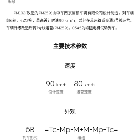
编号
PM102(改造为PM259)由中车南京浦镇车辆有限公司设计制造，列车编
组6辆，4动2拖，最高设计时速90 km/h，曾经在苏州轨道交通3号线运营。
车辆升级改造后转7号线运营(PM259)。0345为磁阻电机试验列车。
主要技术参数
速度
90
80
km/h
km/h
设计速度
运营速度
外观
6B
=Tc-Mp-M+M-Mp-Tc=
列车形式
编组