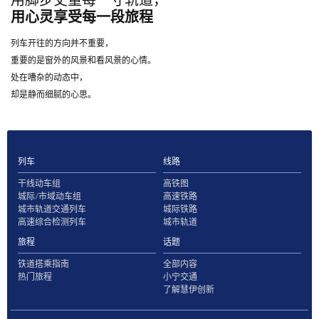
用脚步丈量每一寸轨道，
用心灵享受每一段旅程
列车开往的方向并不重要，
重要的是窗外的风景和看风景的心情。
处在嘈杂的动态中，
却是静而细腻的心思。
列车
线路
干线动车组
高铁图
城际/市域动车组
高速铁路
城市轨道交通列车
城际铁路
高速综合检测列车
城市轨道
旅程
话题
铁道搭乘指南
全部内容
热门旅程
小宁交通
了解慧伊创新