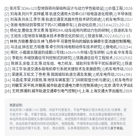
[1] 张月军.SDAs-120型地铁转向架结构设计与动力学性能验证[J].价值工程,2026,45(2)
[2] 刘海涛,刘兴平,吴梓媛,等.轨道交通用大功率IGBT结电容退化规律[J].半导体技术,2024,
[3] 刘海涛,刘永江,李华,等.轨道交通变流器共性技术研究综述[J].机车电传动,2024,(04)
[4] 张振.电制动到零情况下的ATO精确停车[J].自动化应用,2023,64(22):20-22.
[5] 杨化龙,曹晓龙,李文勇,等.智利DMU动车组用内燃动力包的研制[J].铁道机车与动车,2022
[6] 王旭东.B型地铁车辆基本技术参数优化的探讨[J].铁道车辆,2022,60(2):1-13.
[7] 林帅,方晓春,黎白泠,林飞,杨中平.可靠性导向的城轨车辆牵引变流器控制策略[J].电工技术学
[8] 马法运,钟志宏,方晓春,等.牵引列车纯电制动停车技术研究[J].微电机,2021,54(04):
[9] 蒋欣, 小截面长隧道的成都18号线140km/h市域A型车研制. 山东省,中车青岛四方
[10] 李乾社.市域铁路信号列控制式的研究[J].铁路通信信号工程技术,2020,17(02):10
[11] 陈焕玉,余俊,王志,等.动车组、电力机车、城轨列车传导干扰标准研究[J].铁道机车车辆,20
[12] 冯江华.轨道交通永磁电机牵引系统关键技术及发展趋势[J].机车电传动,2018(06):
[13] 梁建英,王松文,丁叁叁,等.我国城际轨道交通及发展[J].机车电传动,2014,(06):6-9
[14] 马喜成,李梁,刘家栋,等.地铁车辆客室门门间距取值分析与建议[J].机车电传动,2014,
[15] 刘敏军,宋平岗,许期英.城市轨道交通电力牵引控制系统[M].北京:清华大学出版社,
[16] 王珂,邢湘利.城市轨道交通牵引电气控制[M].上海:上海交通大学出版社,2019.
简要说明：
本站并非CR或者CRRC官网，内容不代表官方，不会严格执行官方命名方式/分类等，若
与官方不一致，不属于错误。本站无法保证数据的准确性，亦无法保证数据的时效性。
本站所有动车组萌化头像均获得著作权，未经授权不得进行未署名的转发或进行二次创
作。本站目前不接受任何形式的图片、视频投稿。不得将本站内容以截图、录屏等形式
用于包括但不限于抖音、快手、西瓜视频、头条等视频创作。更多内容参见
关于本站
。