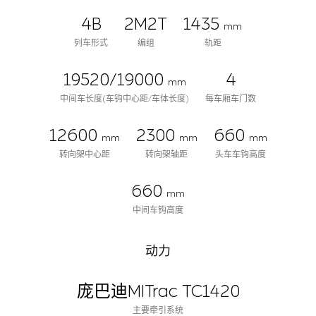
4B
2M2T
1435
mm
列车形式
编组
轨距
19520/19000
4
mm
中间车长度(车钩中心距/车体长度)
每车厢车门数
12600
2300
660
mm
mm
mm
转向架中心距
转向架轴距
头车车钩高度
660
mm
中间车钩高度
动力
庞巴迪MITrac TC1420
主要牵引系统