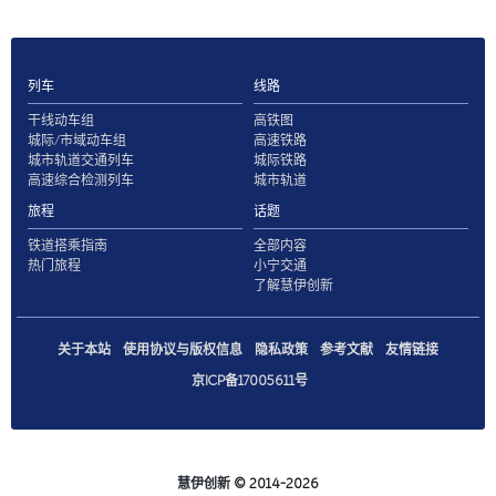
列车
线路
干线动车组
高铁图
城际/市域动车组
高速铁路
城市轨道交通列车
城际铁路
高速综合检测列车
城市轨道
旅程
话题
铁道搭乘指南
全部内容
热门旅程
小宁交通
了解慧伊创新
关于本站
使用协议与版权信息
隐私政策
参考文献
友情链接
京ICP备17005611号
慧伊创新
© 2014-2026