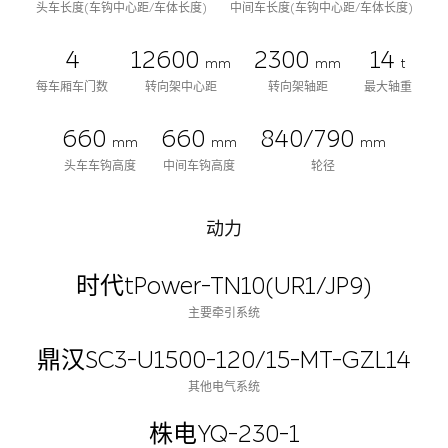
头车长度(车钩中心距/车体长度)
中间车长度(车钩中心距/车体长度)
4
12600
2300
14
mm
mm
t
每车厢车门数
转向架中心距
转向架轴距
最大轴重
660
660
840/790
mm
mm
mm
头车车钩高度
中间车钩高度
轮径
动力
时代tPower-TN10(UR1/JP9)
主要牵引系统
鼎汉SC3-U1500-120/15-MT-GZL14
其他电气系统
株电YQ-230-1