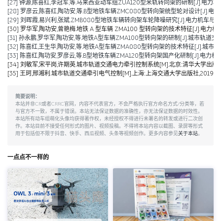
[27] 钟源,陈喜红,李冠军,等.马来西亚动车组ZUA120型米轨转向架的研制[J].电力机车与城轨车辆,2012
[28] 罗彦云,陈喜红,陶功安,等.B型地铁车辆ZMC080型转向架统型轮对设计[J].电力机车与
[29] 刘晖霞,易兴利,张斌.ZMB080型地铁车辆转向架车轮降噪研究[J].电力机车与城轨车辆,2
[30] 罗华军,陶功安,曾艳梅.地铁 A 型车辆 ZMA100 型转向架的技术特征[J].电力机车与城
[31] 孙永鹏,罗华军,陶功安,等.地铁A型车辆ZMA100型转向架的研制[J].城市轨道交通研究,2
[32] 陈喜红,王生华,陶功安,等.地铁A型车辆ZMA080型转向架的技术特征[J].城市轨道交通研
[33] 陈喜红,陶功安,罗彦云,等.B型地铁车辆ZMA120型转向架国产化研制[J].电力机车与城轨车辆,2008
[34] 刘敏军,宋平岗,许期英.城市轨道交通电力牵引控制系统[M].北京:清华大学出版社,
[35] 王珂,邢湘利.城市轨道交通牵引电气控制[M].上海:上海交通大学出版社,2019.
简要说明：
本站并非CR或者CRRC官网，内容不代表官方，不会严格执行官方命名方式/分类等，若
与官方不一致，不属于错误。本站无法保证数据的准确性，亦无法保证数据的时效性。
本站所有动车组萌化头像均获得著作权，未经授权不得进行未署名的转发或进行二次创
作。本站目前不接受任何形式的图片、视频投稿。不得将本站内容以截图、录屏等形式
用于包括但不限于抖音、快手、西瓜视频、头条等视频创作。更多内容参见
关于本站
。
一点点不一样的