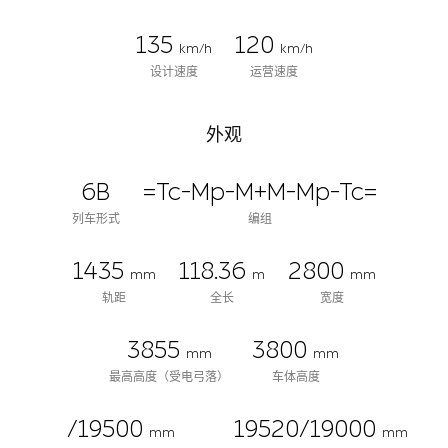
135
120
km/h
km/h
设计速度
运营速度
外观
6B
=Tc-Mp-M+M-Mp-Tc=
列车形式
编组
1435
118.36
2800
mm
m
mm
轨距
全长
宽度
3855
3800
mm
mm
最高高度（受电弓落）
车体高度
/19500
19520/19000
mm
mm