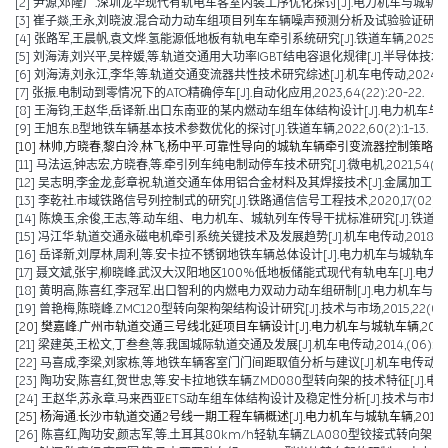
[2] 尹源,邓隆广.深圳龙华现代有轨电车客室内装工序优化探讨[J].电力机车与城轨车辆,2025
[3] 崔子燚,王永,刘晓波.混合动力动车组项目列车车辆噪声预测分析及试验验证研究[J].技术与市场
[4] 张路军,王晨帆,袁文烨.氢能源低地板有轨电车牵引系统研究[J].铁道车辆,2025,63(0
[5] 刘海涛,刘兴平,吴梓媛,等.轨道交通用大功率IGBT结电容退化规律[J].半导体技术,2024,
[6] 刘海涛,刘永江,李华,等.轨道交通变流器共性技术研究综述[J].机车电传动,2024,(04)
[7] 张振.电制动到零情况下的ATO精确停车[J].自动化应用,2023,64(22):20-22.
[8] 王海钧,王赵华,岳译新.出口东南亚的某内燃动车组车体结构设计[J].电力机车与城轨车辆,
[9] 王旭东.B型地铁车辆基本技术参数优化的探讨[J].铁道车辆,2022,60(2):1-13.
[10] 林帅,方晓春,黎白泠,林飞,杨中平.可靠性导向的城轨车辆牵引变流器控制策略[J].电工技术
[11] 马法运,钟志宏,方晓春,等.牵引列车纯电制动停车技术研究[J].微电机,2021,54(04):
[12] 吴志明,李金龙,彭章祝.轨道交通车体用铝合金材料及其焊接技术[J].金属加工(热加工),2
[13] 李乾社.市域铁路信号列控制式的研究[J].铁路通信信号工程技术,2020,17(02):10-
[14] 陈焕玉,余俊,王志,等.动车组、电力机车、城轨列车传导干扰标准研究[J].铁道机车车辆,2
[15] 冯江华.轨道交通永磁电机牵引系统关键技术及发展趋势[J].机车电传动,2018(06):
[16] 岳译新,刘厚林,周利,等.安卡拉不锈钢地铁车辆总体设计[J].电力机车与城轨车辆,2017,
[17] 聂文斌,张宇,柳晓峰.武汉大汉阳地区100%低地板储能式现代有轨电车[J].电力机车与城轨
[18] 黄明高,陈喜红,李冠军.出口智利的内燃电力双动力动车组研制[J].电力机车与城轨车辆,20
[19] 曾艳梅,陈晓峰.ZMC120型转向架构架结构设计研究[J].技术与市场,2015,22(04):11
[20] 樊嘉峰.广州市轨道交通三号线北延项目车辆设计[J].电力机车与城轨车辆,2015,38(0
[21] 梁建英,王松文,丁叁叁,等.我国城际轨道交通及发展[J].机车电传动,2014,(06):6-9
[22] 马喜成,李梁,刘家栋,等.地铁车辆客室门门间距取值分析与建议[J].机车电传动,2014,
[23] 陶功安,陈喜红,贺世忠,等.安卡拉地铁车辆ZMD080型转向架的技术特征[J].电力机车与
[24] 王赵华,苏永章.马来西亚ETS动车组车体结构设计及稳定性分析[J].技术与市场,2014,
[25] 杨海通.长沙市轨道交通2号线一期工程车辆概述[J].电力机车与城轨车辆,2014,37(0
[26] 陈喜红,陶功安,颜志军,等.土耳其80km/h轻轨车辆ZLA080型铰接式转向架的研制[J