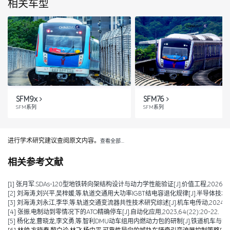
相关车型
SFM9x
SFM76
SFM系列
SFM系列
进行学术研究建议查阅原文内容。
查看全部…
相关参考文献
[1] 张月军.SDAs-120型地铁转向架结构设计与动力学性能验证[J].价值工程,2026,45(2)
[2] 刘海涛,刘兴平,吴梓媛,等.轨道交通用大功率IGBT结电容退化规律[J].半导体技术,2024,
[3] 刘海涛,刘永江,李华,等.轨道交通变流器共性技术研究综述[J].机车电传动,2024,(04)
[4] 张振.电制动到零情况下的ATO精确停车[J].自动化应用,2023,64(22):20-22.
[5] 杨化龙,曹晓龙,李文勇,等.智利DMU动车组用内燃动力包的研制[J].铁道机车与动车,2022