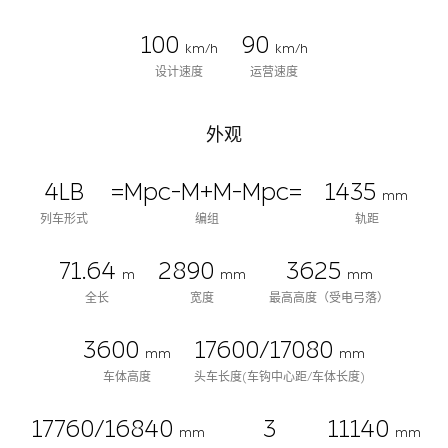
100
90
km/h
km/h
设计速度
运营速度
外观
4LB
=Mpc-M+M-Mpc=
1435
mm
列车形式
编组
轨距
71.64
2890
3625
m
mm
mm
全长
宽度
最高高度（受电弓落）
3600
17600/17080
mm
mm
车体高度
头车长度(车钩中心距/车体长度)
17760/16840
3
11140
mm
mm