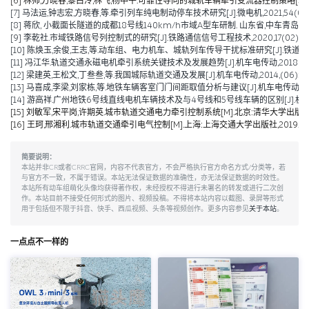
[6] 林帅,方晓春,黎白泠,林飞,杨中平.可靠性导向的城轨车辆牵引变流器控制策略[J].电工技术学
[7] 马法运,钟志宏,方晓春,等.牵引列车纯电制动停车技术研究[J].微电机,2021,54(04):
[8] 蒋欣, 小截面长隧道的成都18号线140km/h市域A型车研制. 山东省,中车青岛四方
[9] 李乾社.市域铁路信号列控制式的研究[J].铁路通信信号工程技术,2020,17(02):10-
[10] 陈焕玉,余俊,王志,等.动车组、电力机车、城轨列车传导干扰标准研究[J].铁道机车车辆,2
[11] 冯江华.轨道交通永磁电机牵引系统关键技术及发展趋势[J].机车电传动,2018(06):
[12] 梁建英,王松文,丁叁叁,等.我国城际轨道交通及发展[J].机车电传动,2014,(06):6-9
[13] 马喜成,李梁,刘家栋,等.地铁车辆客室门门间距取值分析与建议[J].机车电传动,2014,
[14] 游高祥.广州地铁6号线直线电机车辆技术及与4号线和5号线车辆的区别[J].机车电传动,
[15] 刘敏军,宋平岗,许期英.城市轨道交通电力牵引控制系统[M].北京:清华大学出版社,
[16] 王珂,邢湘利.城市轨道交通牵引电气控制[M].上海:上海交通大学出版社,2019.
简要说明：
本站并非CR或者CRRC官网，内容不代表官方，不会严格执行官方命名方式/分类等，若
与官方不一致，不属于错误。本站无法保证数据的准确性，亦无法保证数据的时效性。
本站所有动车组萌化头像均获得著作权，未经授权不得进行未署名的转发或进行二次创
作。本站目前不接受任何形式的图片、视频投稿。不得将本站内容以截图、录屏等形式
用于包括但不限于抖音、快手、西瓜视频、头条等视频创作。更多内容参见
关于本站
。
一点点不一样的