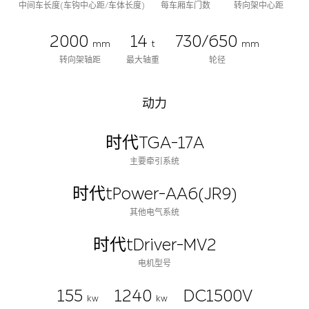
中间车长度(车钩中心距/车体长度)
每车厢车门数
转向架中心距
2000
14
730/650
mm
t
mm
转向架轴距
最大轴重
轮径
动力
时代TGA-17A
主要牵引系统
时代tPower-AA6(JR9)
其他电气系统
时代tDriver-MV2
电机型号
155
1240
DC1500V
kw
kw