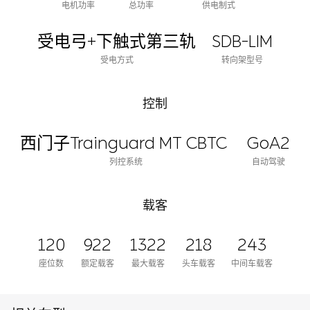
电机功率
总功率
供电制式
受电弓+下触式第三轨
SDB-LIM
受电方式
转向架型号
控制
西门子Trainguard MT CBTC
GoA2
列控系统
自动驾驶
载客
120
922
1322
218
243
座位数
额定载客
最大载客
头车载客
中间车载客