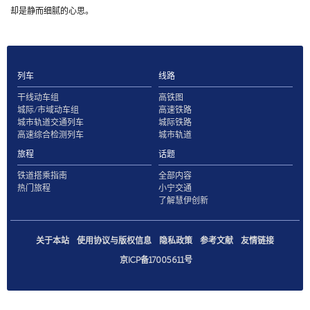
却是静而细腻的心思。
列车
线路
干线动车组
高铁图
城际/市域动车组
高速铁路
城市轨道交通列车
城际铁路
高速综合检测列车
城市轨道
旅程
话题
铁道搭乘指南
全部内容
热门旅程
小宁交通
了解慧伊创新
关于本站
使用协议与版权信息
隐私政策
参考文献
友情链接
京ICP备17005611号