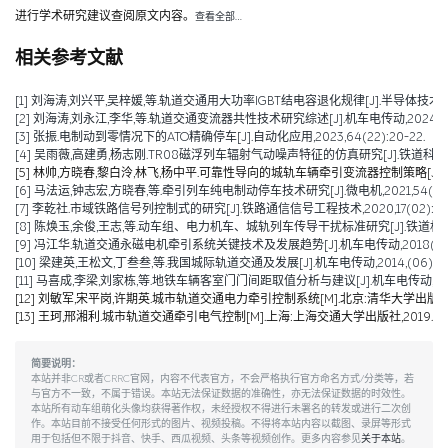
进行学术研究建议查阅原文内容。
查看全部…
相关参考文献
[1] 刘海涛,刘兴平,吴梓媛,等.轨道交通用大功率IGBT结电容退化规律[J].半导体技术,2024,
[2] 刘海涛,刘永江,李华,等.轨道交通变流器共性技术研究综述[J].机车电传动,2024,(04)
[3] 张振.电制动到零情况下的ATO精确停车[J].自动化应用,2023,64(22):20-22.
[4] 吴雨薇,高建勇,杨志刚.TR08磁浮列车辐射气动噪声特征的仿真研究[J].铁道科学与工程学报
[5] 林帅,方晓春,黎白泠,林飞,杨中平.可靠性导向的城轨车辆牵引变流器控制策略[J].电工技术学
[6] 马法运,钟志宏,方晓春,等.牵引列车纯电制动停车技术研究[J].微电机,2021,54(04):
[7] 李乾社.市域铁路信号列控制式的研究[J].铁路通信信号工程技术,2020,17(02):10-
[8] 陈焕玉,余俊,王志,等.动车组、电力机车、城轨列车传导干扰标准研究[J].铁道机车车辆,20
[9] 冯江华.轨道交通永磁电机牵引系统关键技术及发展趋势[J].机车电传动,2018(06):9
[10] 梁建英,王松文,丁叁叁,等.我国城际轨道交通及发展[J].机车电传动,2014,(06):6-9
[11] 马喜成,李梁,刘家栋,等.地铁车辆客室门门间距取值分析与建议[J].机车电传动,2014,(
[12] 刘敏军,宋平岗,许期英.城市轨道交通电力牵引控制系统[M].北京:清华大学出版社,
[13] 王珂,邢湘利.城市轨道交通牵引电气控制[M].上海:上海交通大学出版社,2019.
简要说明：
本站并非CR或者CRRC官网，内容不代表官方，不会严格执行官方命名方式/分类等，若
与官方不一致，不属于错误。本站无法保证数据的准确性，亦无法保证数据的时效性。
本站所有动车组萌化头像均获得著作权，未经授权不得进行未署名的转发或进行二次创
作。本站目前不接受任何形式的图片、视频投稿。不得将本站内容以截图、录屏等形式
用于包括但不限于抖音、快手、西瓜视频、头条等视频创作。更多内容参见
关于本站
。