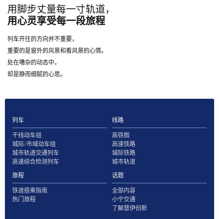
用脚步丈量每一寸轨道，
用心灵享受每一段旅程
列车开往的方向并不重要，
重要的是窗外的风景和看风景的心情。
处在嘈杂的动态中，
却是静而细腻的心思。
列车
线路
干线动车组
高铁图
城际/市域动车组
高速铁路
城市轨道交通列车
城际铁路
高速综合检测列车
城市轨道
旅程
话题
铁道搭乘指南
全部内容
热门旅程
小宁交通
了解慧伊创新