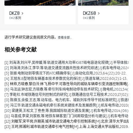
DKZ8
DKZ68
DKZ系列
DKZ系列
进行学术研究建议查阅原文内容。
查看全部…
相关参考文献
[1] 刘海涛,刘兴平,吴梓媛,等.轨道交通用大功率IGBT结电容退化规律[J].半导体技术,2024,
[2] 刘海涛,刘永江,李华,等.轨道交通变流器共性技术研究综述[J].机车电传动,2024,(04)
[3] 张振.电制动到零情况下的ATO精确停车[J].自动化应用,2023,64(22):20-22.
[4] 王旭东.B型地铁车辆基本技术参数优化的探讨[J].铁道车辆,2022,60(2):1-13.
[5] 林帅,方晓春,黎白泠,林飞,杨中平.可靠性导向的城轨车辆牵引变流器控制策略[J].电工技术学
[6] 马法运,钟志宏,方晓春,等.牵引列车纯电制动停车技术研究[J].微电机,2021,54(04):
[7] 李乾社.市域铁路信号列控制式的研究[J].铁路通信信号工程技术,2020,17(02):10-
[8] 陈焕玉,余俊,王志,等.动车组、电力机车、城轨列车传导干扰标准研究[J].铁道机车车辆,20
[9] 冯江华.轨道交通永磁电机牵引系统关键技术及发展趋势[J].机车电传动,2018(06):9
[10] 梁建英,王松文,丁叁叁,等.我国城际轨道交通及发展[J].机车电传动,2014,(06):6-9
[11] 马喜成,李梁,刘家栋,等.地铁车辆客室门门间距取值分析与建议[J].机车电传动,2014,(
[12] 刘敏军,宋平岗,许期英.城市轨道交通电力牵引控制系统[M].北京:清华大学出版社,
[13] 王珂,邢湘利.城市轨道交通牵引电气控制[M].上海:上海交通大学出版社,2019.