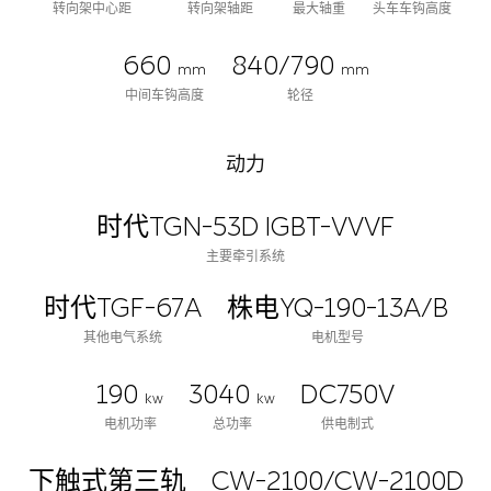
转向架中心距
转向架轴距
最大轴重
头车车钩高度
660
840/790
mm
mm
中间车钩高度
轮径
动力
时代TGN-53D IGBT-VVVF
主要牵引系统
时代TGF-67A
株电YQ-190-13A/B
其他电气系统
电机型号
190
3040
DC750V
kw
kw
电机功率
总功率
供电制式
下触式第三轨
CW-2100/CW-2100D