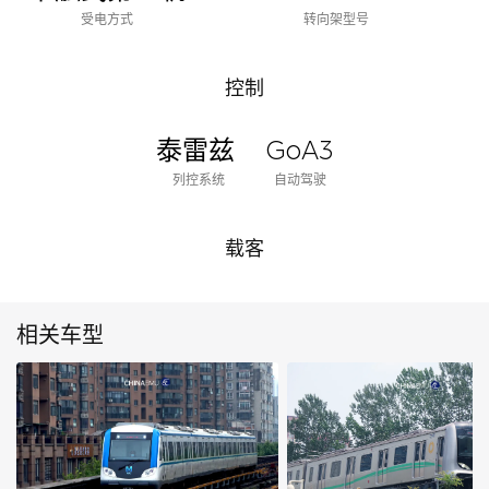
受电方式
转向架型号
控制
泰雷兹
GoA3
列控系统
自动驾驶
载客
相关车型