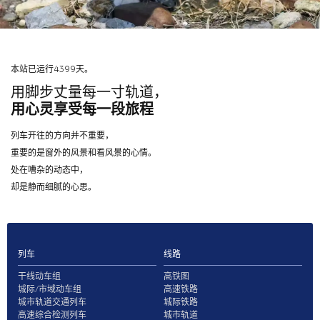
本站已运行4399天。
用脚步丈量每一寸轨道，
用心灵享受每一段旅程
列车开往的方向并不重要，
重要的是窗外的风景和看风景的心情。
处在嘈杂的动态中，
却是静而细腻的心思。
列车
线路
干线动车组
高铁图
城际/市域动车组
高速铁路
城市轨道交通列车
城际铁路
高速综合检测列车
城市轨道