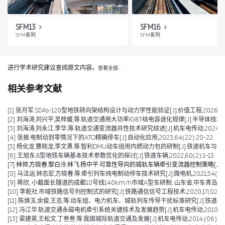
SFM13
SFM16
SFM系列
SFM系列
进行学术研究建议查阅原文内容。
查看全部…
相关参考文献
[1] 张月军.SDAs-120型地铁转向架结构设计与动力学性能验证[J].价值工程,2026,45(2)
[2] 刘海涛,刘兴平,吴梓媛,等.轨道交通用大功率IGBT结电容退化规律[J].半导体技术,2024,
[3] 刘海涛,刘永江,李华,等.轨道交通变流器共性技术研究综述[J].机车电传动,2024,(04)
[4] 张振.电制动到零情况下的ATO精确停车[J].自动化应用,2023,64(22):20-22.
[5] 杨化龙,曹晓龙,李文勇,等.智利DMU动车组用内燃动力包的研制[J].铁道机车与动车,2022
[6] 王旭东.B型地铁车辆基本技术参数优化的探讨[J].铁道车辆,2022,60(2):1-13.
[7] 林帅,方晓春,黎白泠,林飞,杨中平.可靠性导向的城轨车辆牵引变流器控制策略[J].电工技术学
[8] 马法运,钟志宏,方晓春,等.牵引列车纯电制动停车技术研究[J].微电机,2021,54(04):
[9] 蒋欣, 小截面长隧道的成都18号线140km/h市域A型车研制. 山东省,中车青岛四方
[10] 李乾社.市域铁路信号列控制式的研究[J].铁路通信信号工程技术,2020,17(02):10
[11] 陈焕玉,余俊,王志,等.动车组、电力机车、城轨列车传导干扰标准研究[J].铁道机车车辆,20
[12] 冯江华.轨道交通永磁电机牵引系统关键技术及发展趋势[J].机车电传动,2018(06):
[13] 梁建英,王松文,丁叁叁,等.我国城际轨道交通及发展[J].机车电传动,2014,(06):6-9