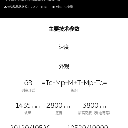
洛洛洛洛洛洛鸽子 / 2021-08-16
到bilibli查看
主要技术参数
速度
外观
6B
=Tc-Mp-M+T-Mp-Tc=
列车形式
编组
1435
2800
3800
mm
mm
mm
轨距
宽度
最高高度（受电弓落）