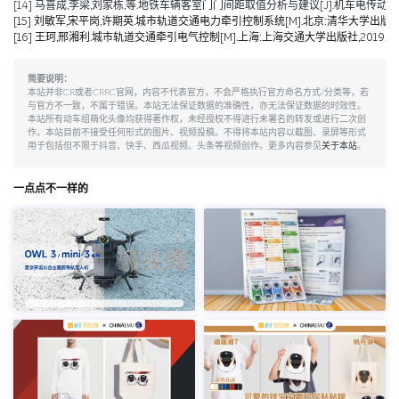
[14] 马喜成,李梁,刘家栋,等.地铁车辆客室门门间距取值分析与建议[J].机车电传动,2014,
[15] 刘敏军,宋平岗,许期英.城市轨道交通电力牵引控制系统[M].北京:清华大学出版社,
[16] 王珂,邢湘利.城市轨道交通牵引电气控制[M].上海:上海交通大学出版社,2019.
简要说明：
本站并非CR或者CRRC官网，内容不代表官方，不会严格执行官方命名方式/分类等，若
与官方不一致，不属于错误。本站无法保证数据的准确性，亦无法保证数据的时效性。
本站所有动车组萌化头像均获得著作权，未经授权不得进行未署名的转发或进行二次创
作。本站目前不接受任何形式的图片、视频投稿。不得将本站内容以截图、录屏等形式
用于包括但不限于抖音、快手、西瓜视频、头条等视频创作。更多内容参见
关于本站
。
一点点不一样的