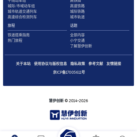
干线动车组
高铁图
城际/市域动车组
高速铁路
城市轨道交通列车
城际铁路
高速综合检测列车
城市轨道
旅程
话题
铁道搭乘指南
全部内容
热门旅程
小宁交通
了解慧伊创新
关于本站
使用协议与版权信息
隐私政策
参考文献
友情链接
京ICP备17005611号
慧伊创新
© 2014-2026