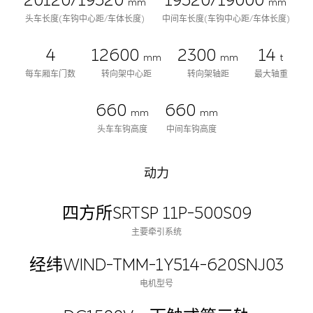
20120/19520
19520/19000
mm
mm
头车长度(车钩中心距/车体长度)
中间车长度(车钩中心距/车体长度)
4
12600
2300
14
mm
mm
t
每车厢车门数
转向架中心距
转向架轴距
最大轴重
660
660
mm
mm
头车车钩高度
中间车钩高度
动力
四方所SRTSP 11P-500S09
主要牵引系统
经纬WIND-TMM-1Y514-620SNJ03
电机型号