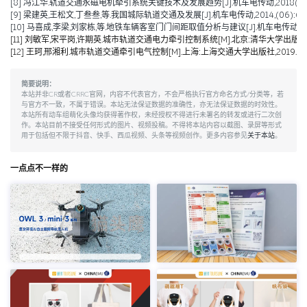
[8] 冯江华.轨道交通永磁电机牵引系统关键技术及发展趋势[J].机车电传动,2018(06):9
[9] 梁建英,王松文,丁叁叁,等.我国城际轨道交通及发展[J].机车电传动,2014,(06):6-9
[10] 马喜成,李梁,刘家栋,等.地铁车辆客室门门间距取值分析与建议[J].机车电传动,2014,
[11] 刘敏军,宋平岗,许期英.城市轨道交通电力牵引控制系统[M].北京:清华大学出版社,2
[12] 王珂,邢湘利.城市轨道交通牵引电气控制[M].上海:上海交通大学出版社,2019.
简要说明：
本站并非CR或者CRRC官网，内容不代表官方，不会严格执行官方命名方式/分类等，若
与官方不一致，不属于错误。本站无法保证数据的准确性，亦无法保证数据的时效性。
本站所有动车组萌化头像均获得著作权，未经授权不得进行未署名的转发或进行二次创
作。本站目前不接受任何形式的图片、视频投稿。不得将本站内容以截图、录屏等形式
用于包括但不限于抖音、快手、西瓜视频、头条等视频创作。更多内容参见
关于本站
。
一点点不一样的