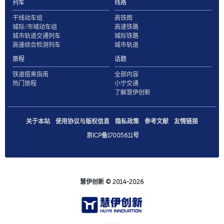
列车
线路
干线动车组
高铁图
城际/市域动车组
高速铁路
城市轨道交通列车
城际铁路
高速综合检测列车
城市轨道
旅程
话题
铁道搭乘指南
全部内容
热门旅程
小宁交通
了解慧伊创新
关于本站
使用协议与版权信息
隐私政策
参考文献
友情链接
京ICP备17005611号
慧伊创新
© 2014-2026