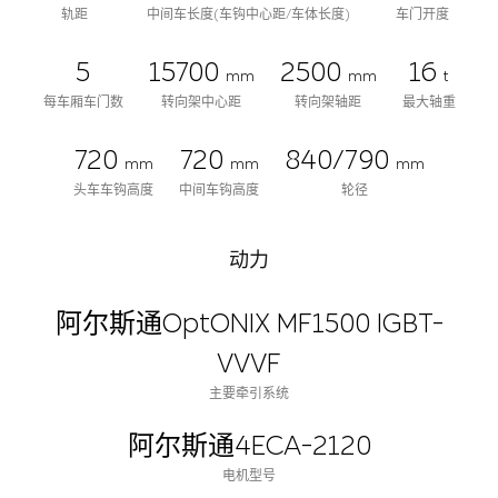
轨距
中间车长度(车钩中心距/车体长度)
车门开度
5
15700
2500
16
mm
mm
t
每车厢车门数
转向架中心距
转向架轴距
最大轴重
720
720
840/790
mm
mm
mm
头车车钩高度
中间车钩高度
轮径
动力
阿尔斯通OptONIX MF1500 IGBT-
VVVF
主要牵引系统
阿尔斯通4ECA-2120
电机型号