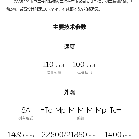
CCD5021由中车长春轨道客车股份有限公司设计制造，列车编组8辆，6
动2拖，最高设计时速110 km/h，在成都地铁9号线运营。
主要技术参数
速度
110
100
km/h
km/h
设计速度
运营速度
外观
8A
=Tc-Mp-M-M-M-Mp-Tc=
列车形式
编组
1435
22800/21880
1400
mm
mm
mm