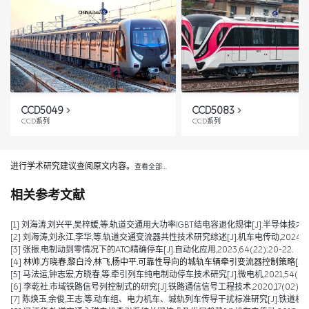
CCD5049
CCD5083
CCD系列
CCD系列
进行学术研究建议查阅原文内容。
查看全部…
相关参考文献
[1] 刘海涛,刘兴平,吴梓媛,等.轨道交通用大功率IGBT结电容退化规律[J].半导体技术,2024,
[2] 刘海涛,刘永江,李华,等.轨道交通变流器共性技术研究综述[J].机车电传动,2024,(04)
[3] 张振.电制动到零情况下的ATO精确停车[J].自动化应用,2023,64(22):20-22.
[4] 林帅,方晓春,黎白泠,林飞,杨中平.可靠性导向的城轨车辆牵引变流器控制策略[J].电工技术学
[5] 马法运,钟志宏,方晓春,等.牵引列车纯电制动停车技术研究[J].微电机,2021,54(04):
[6] 李乾社.市域铁路信号列控制式的研究[J].铁路通信信号工程技术,2020,17(02):10-
[7] 陈焕玉,余俊,王志,等.动车组、电力机车、城轨列车传导干扰标准研究[J].铁道机车车辆,20