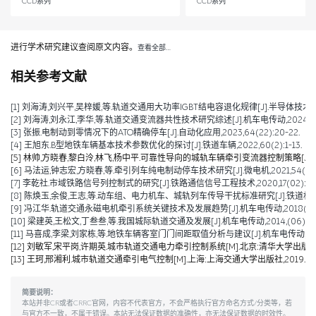
CCD系列
CCD系列
进行学术研究建议查阅原文内容。
查看全部…
相关参考文献
[1] 刘海涛,刘兴平,吴梓媛,等.轨道交通用大功率IGBT结电容退化规律[J].半导体技术,2024,
[2] 刘海涛,刘永江,李华,等.轨道交通变流器共性技术研究综述[J].机车电传动,2024,(04)
[3] 张振.电制动到零情况下的ATO精确停车[J].自动化应用,2023,64(22):20-22.
[4] 王旭东.B型地铁车辆基本技术参数优化的探讨[J].铁道车辆,2022,60(2):1-13.
[5] 林帅,方晓春,黎白泠,林飞,杨中平.可靠性导向的城轨车辆牵引变流器控制策略[J].电工技术学
[6] 马法运,钟志宏,方晓春,等.牵引列车纯电制动停车技术研究[J].微电机,2021,54(04):
[7] 李乾社.市域铁路信号列控制式的研究[J].铁路通信信号工程技术,2020,17(02):10-
[8] 陈焕玉,余俊,王志,等.动车组、电力机车、城轨列车传导干扰标准研究[J].铁道机车车辆,20
[9] 冯江华.轨道交通永磁电机牵引系统关键技术及发展趋势[J].机车电传动,2018(06):9
[10] 梁建英,王松文,丁叁叁,等.我国城际轨道交通及发展[J].机车电传动,2014,(06):6-9
[11] 马喜成,李梁,刘家栋,等.地铁车辆客室门门间距取值分析与建议[J].机车电传动,2014,(
[12] 刘敏军,宋平岗,许期英.城市轨道交通电力牵引控制系统[M].北京:清华大学出版社,
[13] 王珂,邢湘利.城市轨道交通牵引电气控制[M].上海:上海交通大学出版社,2019.
简要说明：
本站并非CR或者CRRC官网，内容不代表官方，不会严格执行官方命名方式/分类等，若
与官方不一致，不属于错误。本站无法保证数据的准确性，亦无法保证数据的时效性。