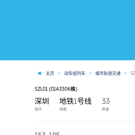
主页
动车组列车
城市轨道交通
S
SZL01 (01A3306株)
深圳
地铁1号线
33
城市
线路
数量