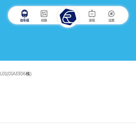
动车组
线路
旅程
话题
ZL01(01A3306株)