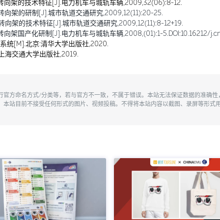
转向架的技术特征[J].电力机车与城轨车辆,2009,32(06):8-12.
架的研制[J].城市轨道交通研究,2009,12(11):20-25.
架的技术特征[J].城市轨道交通研究,2009,12(11):8-12+19.
研制[J].电力机车与城轨车辆,2008,(01):1-5.DOI:10.16212/j.cnki.167
统[M].北京:清华大学出版社,2020.
上海交通大学出版社,2019.
执行官方命名方式/分类等，若与官方不一致，不属于错误。本站无法保证数据的准确
。本站目前不接受任何形式的图片、视频投稿。不得将本站内容以截图、录屏等形式