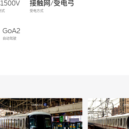
1500V
接触网/受电弓
制式
受电方式
GoA2
自动驾驶