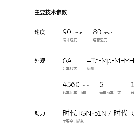
主要技术参数
90
80
速度
km/h
km/h
设计速度
运营速度
6A
=Tc-Mp-M+M-
外观
列车形式
编组
4560
5
mm
邻车厢车门间距
每车厢车门数
时代TGN-51N / 时代TG
动力
主要牵引系统