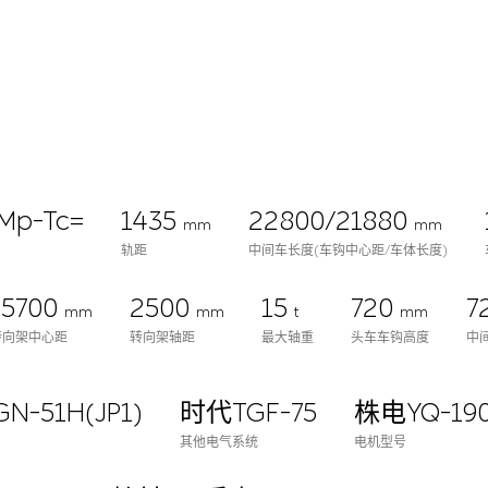
Mp-Tc=
1435
22800/21880
mm
mm
轨距
中间车长度(车钩中心距/车体长度)
15700
2500
15
720
7
mm
mm
t
mm
转向架中心距
转向架轴距
最大轴重
头车车钩高度
中
N-51H(JP1)
时代TGF-75
株电YQ-190
其他电气系统
电机型号