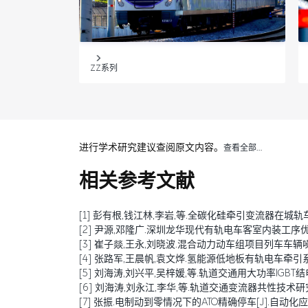
ZZ系列
进行学术研究建议查阅原文内容。
查看全部…
相关参考文献
[1] 彭有根,钱江林,李岩,等.全碳化硅牵引变流器在城轨车辆中
[2] 尹源,邓隆广.深圳龙华现代有轨电车客室内装工序优化探讨[
[3] 崔子燚,王永,刘晓波.混合动力动车组项目列车车辆噪声预测
[4] 张路军,王晨帆,袁文烨.氢能源低地板有轨电车牵引系统研究[
[5] 刘海涛,刘兴平,吴梓媛,等.轨道交通用大功率IGBT结电容退
[6] 刘海涛,刘永江,李华,等.轨道交通变流器共性技术研究综述[
[7] 张振.电制动到零情况下的ATO精确停车[J].自动化应用,20