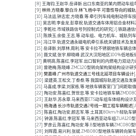
[8] 王海钧,王赵华,岳译新.出口东南亚的某内燃动车组车体结构
[9] 林帅,方晓春,黎白泠,林飞,杨中平.可靠性导向的城轨车辆牵
[10] 马法运,钟志宏,方晓春,等.牵引列车纯电制动停车技术研究[J
[11] 吴志明,李金龙,彭章祝.轨道交通车体用铝合金材料及其焊接
[12] 李乾社.市域铁路信号列控制式的研究[J].铁路通信信号工程
[13] 陈焕玉,余俊,王志,等.动车组、电力机车、城轨列车传导干
[14] 冯江华.轨道交通永磁电机牵引系统关键技术及发展趋势[J
[15] 岳译新,刘厚林,周利,等.安卡拉不锈钢地铁车辆总体设计[
[16] 聂文斌,张宇,柳晓峰.武汉大汉阳地区100%低地板储能式
[17] 黄明高,陈喜红,李冠军.出口智利的内燃电力双动力动车组研
[18] 曾艳梅,陈晓峰.ZMC120型转向架构架结构设计研究[J].技
[19] 樊嘉峰.广州市轨道交通三号线北延项目车辆设计[J].电力
[20] 梁建英,王松文,丁叁叁,等.我国城际轨道交通及发展[J].机
[21] 马喜成,李梁,刘家栋,等.地铁车辆客室门门间距取值分析与
[22] 陶功安,陈喜红,贺世忠,等.安卡拉地铁车辆ZMD080型
[23] 王赵华,苏永章.马来西亚ETS动车组车体结构设计及稳定性
[24] 杨海通.长沙市轨道交通2号线一期工程车辆概述[J].电力
[25] 陈喜红,陶功安,颜志军,等.土耳其80km/h轻轨车辆Z
[26] 钟源,陈喜红,李冠军,等.马来西亚动车组ZUA120型米轨转向架的
[27] 罗彦云,陈喜红,陶功安,等.B型地铁车辆ZMC080型转
[28] 刘晖霞,易兴利,张斌.ZMB080型地铁车辆转向架车轮降