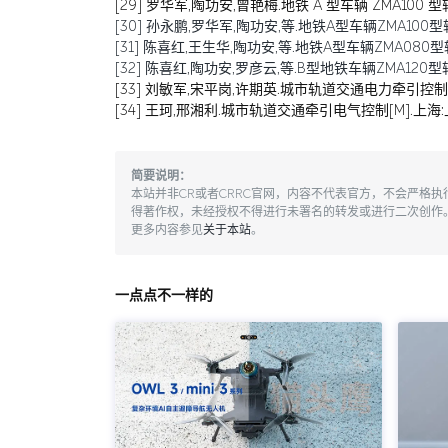
[29] 罗华军,陶功安,曾艳梅.地铁 A 型车辆 ZMA100 型
[30] 孙永鹏,罗华军,陶功安,等.地铁A型车辆ZMA100型转向
[31] 陈喜红,王生华,陶功安,等.地铁A型车辆ZMA080型转向
[32] 陈喜红,陶功安,罗彦云,等.B型地铁车辆ZMA120型转向架国产化
[33] 刘敏军,宋平岗,许期英.城市轨道交通电力牵引控制系
[34] 王珂,邢湘利.城市轨道交通牵引电气控制[M].上海:
简要说明：
本站并非CR或者CRRC官网，内容不代表官方，不会严格
得著作权，未经授权不得进行未署名的转发或进行二次创作
更多内容参见
关于本站
。
一点点不一样的