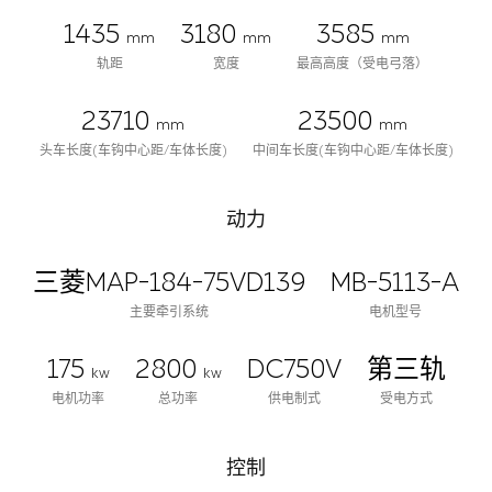
1435
3180
3585
mm
mm
mm
轨距
宽度
最高高度（受电弓落）
23710
23500
mm
mm
头车长度(车钩中心距/车体长度)
中间车长度(车钩中心距/车体长度)
动力
三菱MAP-184-75VD139
MB-5113-A
主要牵引系统
电机型号
175
2800
DC750V
第三轨
kw
kw
电机功率
总功率
供电制式
受电方式
控制