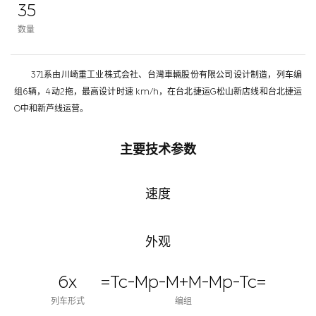
35
数量
371系由川崎重工业株式会社、台灣車輛股份有限公司设计制造，列车编
组6辆，4动2拖，最高设计时速 km/h，在台北捷运G松山新店线和台北捷运
O中和新芦线运营。
主要技术参数
速度
外观
6x
=Tc-Mp-M+M-Mp-Tc=
列车形式
编组