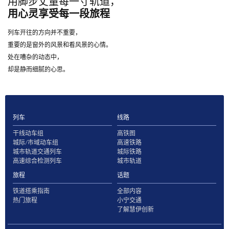
用脚步丈量每一寸轨道，
用心灵享受每一段旅程
列车开往的方向并不重要，
重要的是窗外的风景和看风景的心情。
处在嘈杂的动态中，
却是静而细腻的心思。
列车
线路
干线动车组
高铁图
城际/市域动车组
高速铁路
城市轨道交通列车
城际铁路
高速综合检测列车
城市轨道
旅程
话题
铁道搭乘指南
全部内容
热门旅程
小宁交通
了解慧伊创新