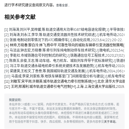
进行学术研究建议查阅原文内容。
查看全部…
相关参考文献
[1] 刘海涛,刘兴平,吴梓媛,等.轨道交通用大功率IGBT结电容退化规律[J].半导体技术,2024,
[2] 刘海涛,刘永江,李华,等.轨道交通变流器共性技术研究综述[J].机车电传动,2024,(04)
[3] 张振.电制动到零情况下的ATO精确停车[J].自动化应用,2023,64(22):20-22.
[4] 林帅,方晓春,黎白泠,林飞,杨中平.可靠性导向的城轨车辆牵引变流器控制策略[J].电工技术学
[5] 马法运,钟志宏,方晓春,等.牵引列车纯电制动停车技术研究[J].微电机,2021,54(04):
[6] 李乾社.市域铁路信号列控制式的研究[J].铁路通信信号工程技术,2020,17(02):10-
[7] 陈焕玉,余俊,王志,等.动车组、电力机车、城轨列车传导干扰标准研究[J].铁道机车车辆,20
[8] 冯江华.轨道交通永磁电机牵引系统关键技术及发展趋势[J].机车电传动,2018(06):9
[9] 梁建英,王松文,丁叁叁,等.我国城际轨道交通及发展[J].机车电传动,2014,(06):6-9
[10] 马喜成,李梁,刘家栋,等.地铁车辆客室门门间距取值分析与建议[J].机车电传动,2014,
[11] 刘敏军,宋平岗,许期英.城市轨道交通电力牵引控制系统[M].北京:清华大学出版社,2
[12] 王珂,邢湘利.城市轨道交通牵引电气控制[M].上海:上海交通大学出版社,2019.
简要说明：
本站并非CR或者CRRC官网，内容不代表官方，不会严格执行官方命名方式/分类等，若
与官方不一致，不属于错误。本站无法保证数据的准确性，亦无法保证数据的时效性。
本站所有动车组萌化头像均获得著作权，未经授权不得进行未署名的转发或进行二次创
作。本站目前不接受任何形式的图片、视频投稿。不得将本站内容以截图、录屏等形式
用于包括但不限于抖音、快手、西瓜视频、头条等视频创作。更多内容参见
关于本站
。