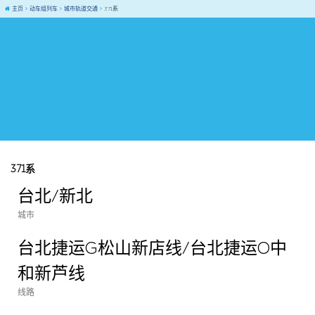
主页
动车组列车
城市轨道交通
371系
371系
台北/新北
城市
台北捷运G松山新店线/台北捷运O中
和新芦线
线路