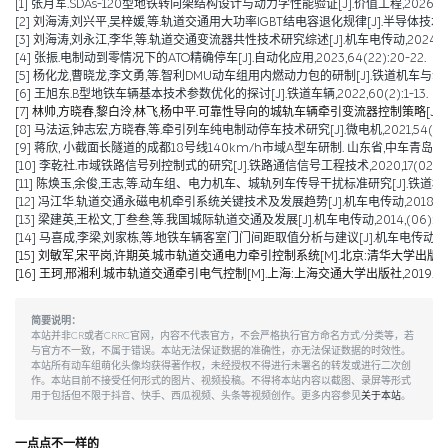
[1] 张月军.SDAs-120型地铁转向架结构设计与动力学性能验证[J].价值工程,2026,45(2)
[2] 刘海涛,刘兴平,吴梓媛,等.轨道交通用大功率IGBT结电容退化规律[J].半导体技术,2024,
[3] 刘海涛,刘永江,李华,等.轨道交通变流器共性技术研究综述[J].机车电传动,2024,(04)
[4] 张振.电制动到零情况下的ATO精确停车[J].自动化应用,2023,64(22):20-22.
[5] 杨化龙,曹晓龙,李文勇,等.智利DMU动车组用内燃动力包的研制[J].铁道机车与动车,2022
[6] 王旭东.B型地铁车辆基本技术参数优化的探讨[J].铁道车辆,2022,60(2):1-13.
[7] 林帅,方晓春,黎白泠,林飞,杨中平.可靠性导向的城轨车辆牵引变流器控制策略[J].电工技术学
[8] 马法运,钟志宏,方晓春,等.牵引列车纯电制动停车技术研究[J].微电机,2021,54(04):
[9] 蒋欣, 小截面长隧道的成都18号线140km/h市域A型车研制. 山东省,中车青岛四方
[10] 李乾社.市域铁路信号列控制式的研究[J].铁路通信信号工程技术,2020,17(02):10
[11] 陈焕玉,余俊,王志,等.动车组、电力机车、城轨列车传导干扰标准研究[J].铁道机车车辆,20
[12] 冯江华.轨道交通永磁电机牵引系统关键技术及发展趋势[J].机车电传动,2018(06):
[13] 梁建英,王松文,丁叁叁,等.我国城际轨道交通及发展[J].机车电传动,2014,(06):6-9
[14] 马喜成,李梁,刘家栋,等.地铁车辆客室门门间距取值分析与建议[J].机车电传动,2014,
[15] 刘敏军,宋平岗,许期英.城市轨道交通电力牵引控制系统[M].北京:清华大学出版社,
[16] 王珂,邢湘利.城市轨道交通牵引电气控制[M].上海:上海交通大学出版社,2019.
简要说明：
本站并非CR或者CRRC官网，内容不代表官方，不会严格执行官方命名方式/分类等，若
与官方不一致，不属于错误。本站无法保证数据的准确性，亦无法保证数据的时效性。
本站所有动车组萌化头像均获得著作权，未经授权不得进行未署名的转发或进行二次创
作。本站目前不接受任何形式的图片、视频投稿。不得将本站内容以截图、录屏等形式
用于包括但不限于抖音、快手、西瓜视频、头条等视频创作。更多内容参见
关于本站
。
一点点不一样的