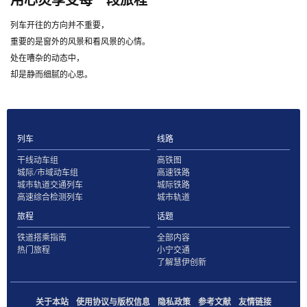
用心灵享受每一段旅程
列车开往的方向并不重要，
重要的是窗外的风景和看风景的心情。
处在嘈杂的动态中，
却是静而细腻的心思。
列车
线路
干线动车组
高铁图
城际/市域动车组
高速铁路
城市轨道交通列车
城际铁路
高速综合检测列车
城市轨道
旅程
话题
铁道搭乘指南
全部内容
热门旅程
小宁交通
了解慧伊创新
关于本站
使用协议与版权信息
隐私政策
参考文献
友情链接