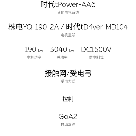
时代tPower-AA6
其他电气系统
株电YQ-190-2A / 时代tDriver-MD104
电机型号
190
3040
DC1500V
kw
kw
电机功率
总功率
供电制式
接触网/受电弓
受电方式
控制
GoA2
自动驾驶