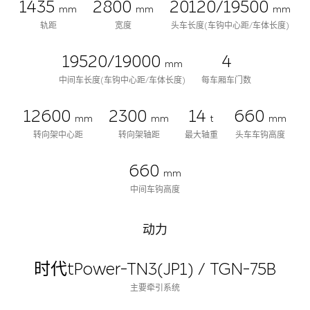
1435
2800
20120/19500
mm
mm
mm
轨距
宽度
头车长度(车钩中心距/车体长度)
19520/19000
4
mm
中间车长度(车钩中心距/车体长度)
每车厢车门数
12600
2300
14
660
mm
mm
t
mm
转向架中心距
转向架轴距
最大轴重
头车车钩高度
660
mm
中间车钩高度
动力
时代tPower-TN3(JP1) / TGN-75B
主要牵引系统