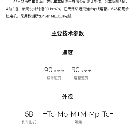
SFM73由中车青岛四方机车车辆股份有限公司设计制造，列车编组6辆，
4动2拖，最高设计时速90 km/h，在天津轨道交通6号线运营。645使用永
磁电机，采用株洲所tDriver-MD1014电机.
主要技术参数
速度
90
80
km/h
km/h
设计速度
运营速度
外观
6B
=Tc-Mp-M+M-Mp-Tc=
列车形式
编组