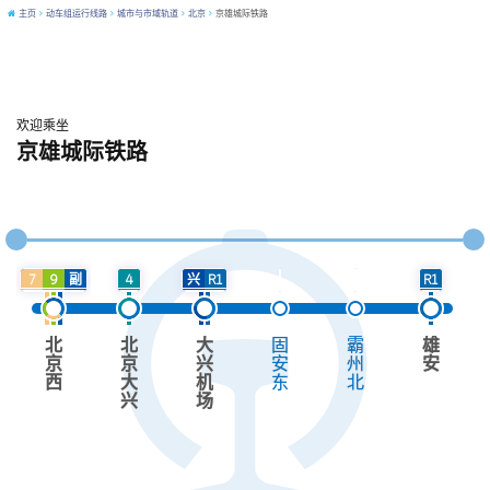
主页
动车组运行线路
城市与市域轨道
北京
京雄城际铁路
欢迎乘坐
京雄城际铁路
地铁4号线(含大兴线)
轨道交通大兴机场线
市郊铁路城市副中心线(S1线)
7
9
副
4
兴
R1
R1
北
北
大
固
霸
雄
京
京
兴
安
州
安
西
大
机
东
北
兴
场