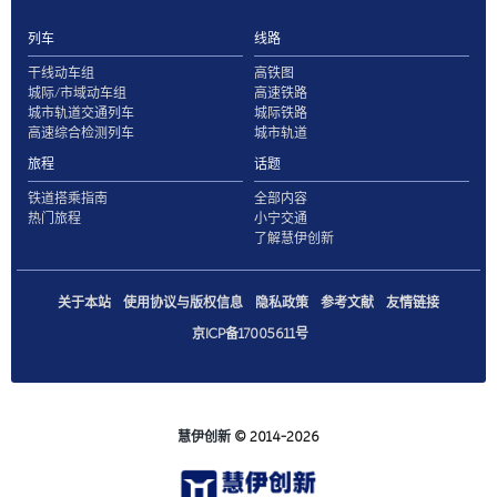
列车
线路
干线动车组
高铁图
城际/市域动车组
高速铁路
城市轨道交通列车
城际铁路
高速综合检测列车
城市轨道
旅程
话题
铁道搭乘指南
全部内容
热门旅程
小宁交通
了解慧伊创新
关于本站
使用协议与版权信息
隐私政策
参考文献
友情链接
京ICP备17005611号
慧伊创新
© 2014-2026