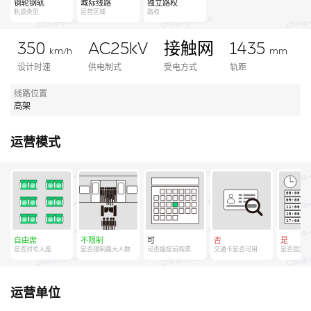
钢轮钢轨
城际线路
独立路权
轨道类型
运营区域
路权
350
AC25kV
接触网
1435
km/h
mm
设计时速
供电制式
受电方式
轨距
线路位置
高架
运营模式
自由席
不限制
可
否
是
是否对号入座
是否限制最大人数
可否能提前购票
交通卡是否可用
是否固定
运营单位