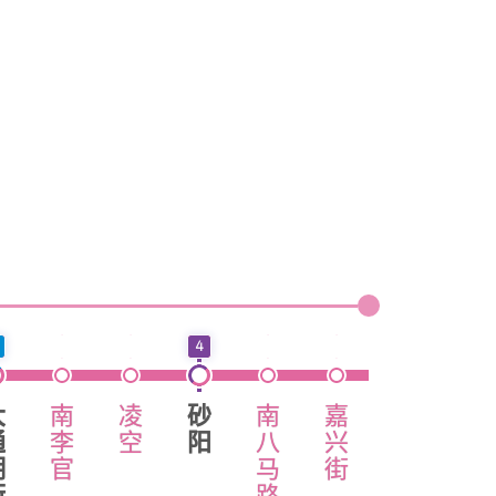
4
大
南
凌
砂
南
嘉
方
三
通
李
空
阳
八
兴
型
好
湖
官
马
街
广
街
街
路
场