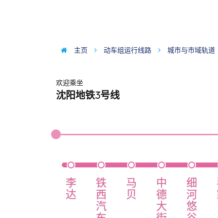
主页
动车组运行线路
城市与市域轨道
欢迎乘坐
沈阳地铁3号线
李
铁
马
中
细
达
西
贝
德
河
汽
大
悠
车
街
谷