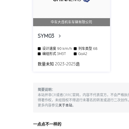
中车大连机车车辆有限公司
SYM03
设计速度
90 km/h
列车类型
6B
编组形式
3M3T
GoA2
数量未知 2023-2025造
简要说明：
本站并非CR或者CRRC官网，内容不代表官方，不会严格
得著作权，未经授权不得进行未署名的转发或进行二次创作
更多内容参见
关于本站
。
一点点不一样的