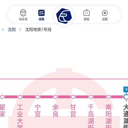
动车组
线路
旅程
话题
沈阳
沈阳地铁3号线
9
翟
工
宁
余
甘
千
南
家
业
官
良
官
岛
阳
大
湖
湖
学
街
街