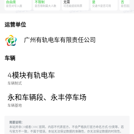
自由席
不限制
无需
是
否
是否对号入座
是否限制最大人数
可否能提前购票
交通卡是否可用
是否固定
运营单位
广州有轨电车有限责任公司
车辆
4模块有轨电车
车辆制式
永和车辆段、永丰停车场
车辆基地
简要说明：
本站并非CR或者CRRC官网，内容不代表官方，不会严格执行官方命名方式/分类等，若
与官方不一致，不属于错误。本站无法保证数据的准确性，亦无法保证数据的时效性。