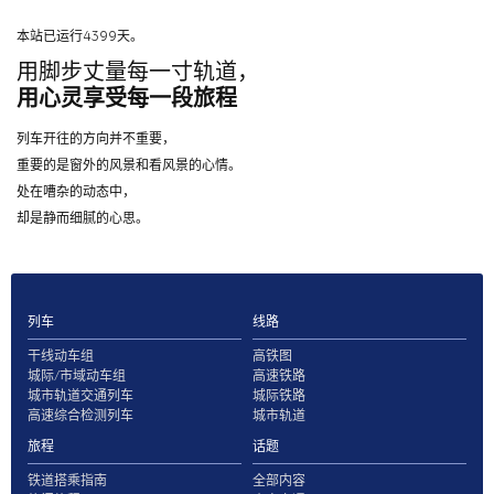
本站已运行4399天。
用脚步丈量每一寸轨道，
用心灵享受每一段旅程
列车开往的方向并不重要，
重要的是窗外的风景和看风景的心情。
处在嘈杂的动态中，
却是静而细腻的心思。
列车
线路
干线动车组
高铁图
城际/市域动车组
高速铁路
城市轨道交通列车
城际铁路
高速综合检测列车
城市轨道
旅程
话题
铁道搭乘指南
全部内容