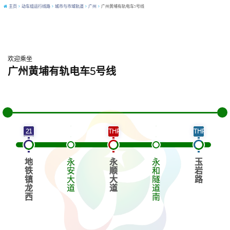
主页
动车组运行线路
城市与市域轨道
广州
广州黄埔有轨电车5号线
欢迎乘坐
广州黄埔有轨电车5号线
黄埔有轨电车1号线
黄埔有轨电车2号线
21
THP1
THP2
地
永
永
永
玉
铁
安
顺
和
岩
镇
大
大
隧
路
龙
道
道
道
西
南