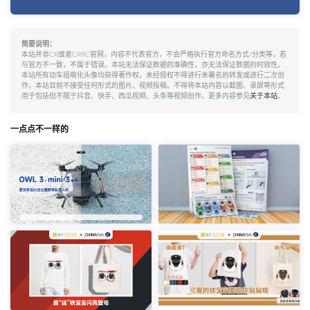
简要说明：
本站并非CR或者CRRC官网，内容不代表官方，不会严格执行官方命名方式/分类等，若
与官方不一致，不属于错误。本站无法保证数据的准确性，亦无法保证数据的时效性。
本站所有动车组萌化头像均获得著作权，未经授权不得进行未署名的转发或进行二次创
作。本站目前不接受任何形式的图片、视频投稿。不得将本站内容以截图、录屏等形式
用于包括但不限于抖音、快手、西瓜视频、头条等视频创作。更多内容参见
关于本站
。
一点点不一样的