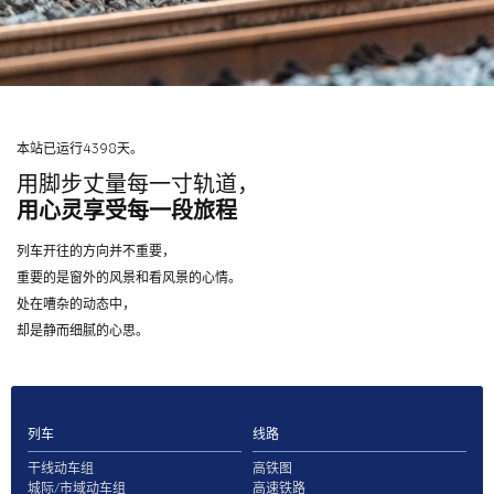
本站已运行4398天。
用脚步丈量每一寸轨道，
用心灵享受每一段旅程
列车开往的方向并不重要，
重要的是窗外的风景和看风景的心情。
处在嘈杂的动态中，
却是静而细腻的心思。
列车
线路
干线动车组
高铁图
城际/市域动车组
高速铁路