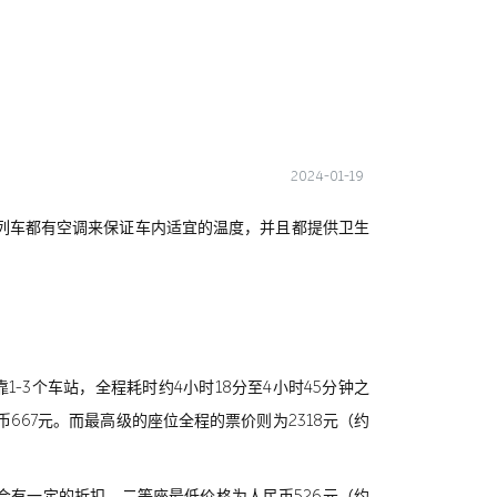
2024-01-19
列车都有空调来保证车内适宜的温度，并且都提供卫生
-3个车站，全程耗时约4小时18分至4小时45分钟之
667元。而最高级的座位全程的票价则为2318元（约
通常会有一定的折扣，二等座最低价格为人民币526元（约