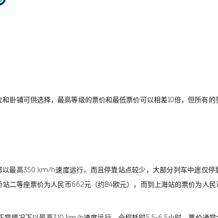
位和卧铺可供选择，最高等级的票价和最低票价可以相差10倍，但所有的
最高350 km/h速度运行，而且停靠站点较少，大部分列车中途仅停靠1
二等座票价为人民币662元（约84欧元），而到上海站的票价为人民币
情况下以最高310 km/h速度运行，全程耗时5.5-6.5小时，票价