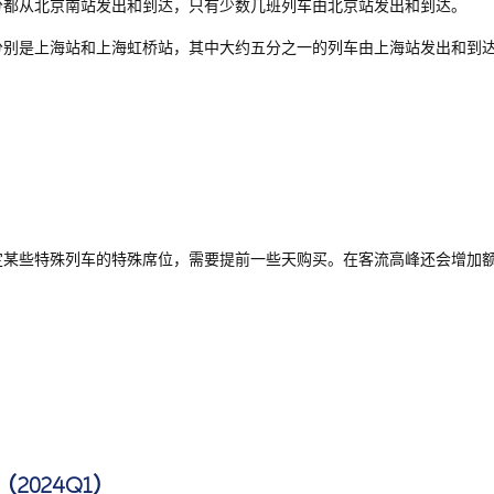
分都从北京南站发出和到达，只有少数几班列车由北京站发出和到达。
分别是上海站和上海虹桥站，其中大约五分之一的列车由上海站发出和到
定某些特殊列车的特殊席位，需要提前一些天购买。在客流高峰还会增加
2024Q1）