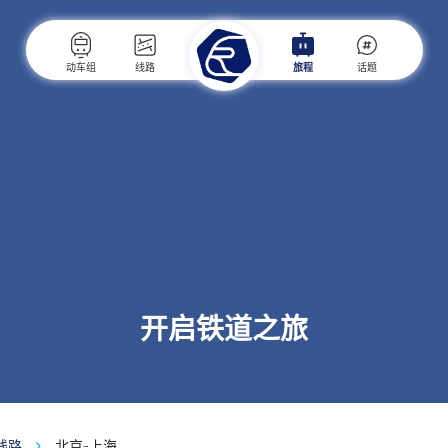
动车组
线路
旅程
话题
开启铁道之旅
线路
北京-上海