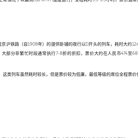
京沪铁路（自1908年）的提供卧铺的夜行以D开头的列车，耗时大约1
间，大部分非繁忙时段通常执行7-8折的折扣，票价大约在人民币474至6
这类列车虽然耗时较长，但是票价较为低廉，最低等级的席位全程票价仅为