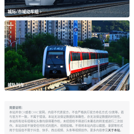
城际/市域动车组
城轨列车
简要说明：
本站并非CR或者CRRC官网，内容不代表官方，不会严格执行官方命名方式/分类等，若
与官方不一致，不属于错误。本站无法保证数据的准确性，亦无法保证数据的时效性。
本站所有动车组萌化头像均获得著作权，未经授权不得进行未署名的转发或进行二次创
作。本站目前不接受任何形式的图片、视频投稿。不得将本站内容以截图、录屏等形式
用于包括但不限于抖音、快手、西瓜视频、头条等视频创作。更多内容参见
关于本站
。