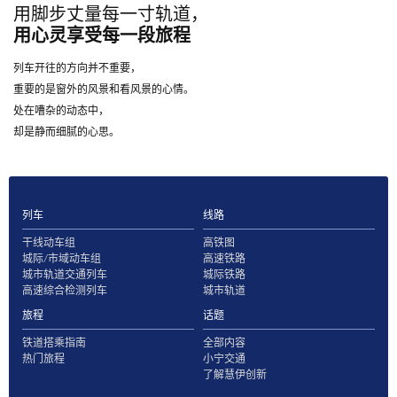
用脚步丈量每一寸轨道，
用心灵享受每一段旅程
列车开往的方向并不重要，
重要的是窗外的风景和看风景的心情。
处在嘈杂的动态中，
却是静而细腻的心思。
列车
线路
干线动车组
高铁图
城际/市域动车组
高速铁路
城市轨道交通列车
城际铁路
高速综合检测列车
城市轨道
旅程
话题
铁道搭乘指南
全部内容
热门旅程
小宁交通
了解慧伊创新