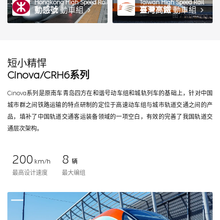
Hongkong High Speed Rail
Taiwan High Speed Rail
動感號
動車組
臺灣高鐵
動車組
图 / wmteng
短小精悍
Cinova/CRH6系列
Cinova系列是原南车青岛四方在和谐号动车组和城轨列车的基础上，针对中国
城市群之间铁路运输的特点研制的定位于高速动车组与城市轨道交通之间的产
品，填补了中国轨道交通客运装备领域的一项空白，有效的完善了我国轨道交
通层次架构。
200
8
km/h
辆
最高设计速度
最大编组