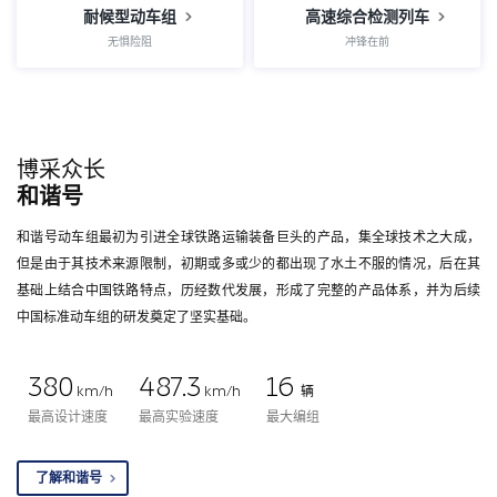
耐候型动车组
高速综合检测列车
无惧险阻
冲锋在前
博采众长
和谐号
和谐号动车组最初为引进全球铁路运输装备巨头的产品，集全球技术之大成，
但是由于其技术来源限制，初期或多或少的都出现了水土不服的情况，后在其
基础上结合中国铁路特点，历经数代发展，形成了完整的产品体系，并为后续
中国标准动车组的研发奠定了坚实基础。
380
487.3
16
km/h
km/h
辆
最高设计速度
最高实验速度
最大编组
了解和谐号