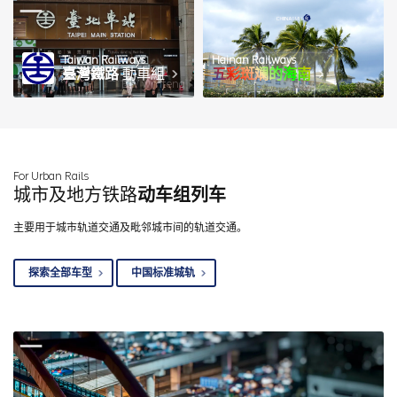
Taiwan Railways
Hainan Railways
臺灣鐵路
動車組
五彩斑斓的海南
图 / wmteng
For Urban Rails
城市及地方铁路
动车组列车
主要用于城市轨道交通及毗邻城市间的轨道交通。
探索全部车型
中国标准城轨