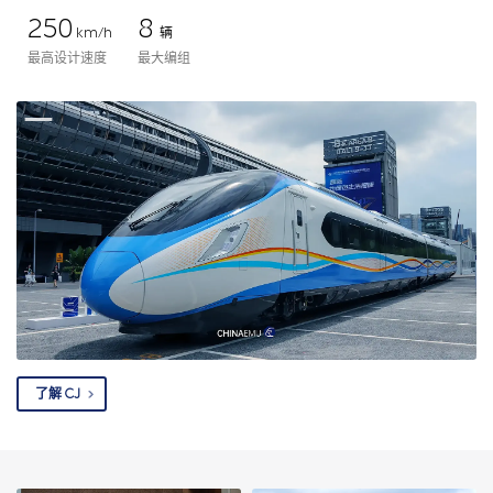
250
8
km/h
辆
最高设计速度
最大编组
了解 CJ