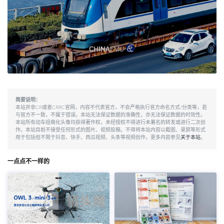
简要说明：
本站并非CR或者CRRC官网，内容不代表官方，不会严格执行官方命名方式/分类等，若
与官方不一致，不属于错误。本站无法保证数据的准确性，亦无法保证数据的时效性。
本站所有动车组萌化头像均获得著作权，未经授权不得进行未署名的转发或进行二次创
作。本站目前不接受任何形式的图片、视频投稿。不得将本站内容以截图、录屏等形式
用于包括但不限于抖音、快手、西瓜视频、头条等视频创作。更多内容参见
关于本站
。
一点点不一样的