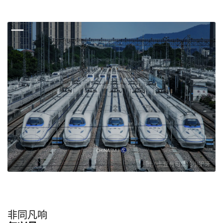
图 / 土豆有可爱的小狼牙
非同凡响