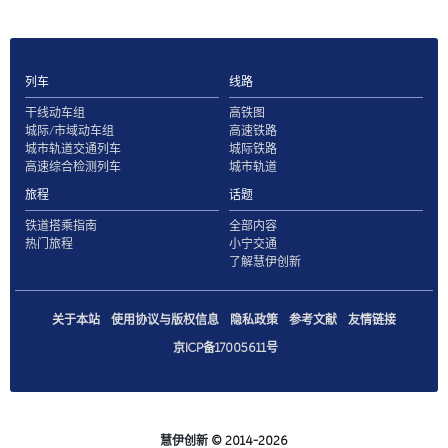
列车
线路
干线动车组
高铁图
城际/市域动车组
高速铁路
城市轨道交通列车
城际铁路
高速综合检测列车
城市轨道
旅程
话题
铁道搭乘指南
全部内容
热门旅程
小宁交通
了解慧伊创新
关于本站
使用协议与版权信息
隐私政策
参考文献
友情链接
京ICP备17005611号
慧伊创新
© 2014-2026