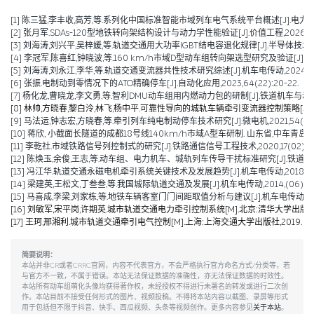
[1] 陈三猛,李丰收,高芳,等.系列化中国标准智能市域列车电气系统平台概述[J].电力机车与城轨车辆,2026
[2] 张月军.SDAs-120型地铁转向架结构设计与动力学性能验证[J].价值工程,2026,45(2)
[3] 刘海涛,刘兴平,吴梓媛,等.轨道交通用大功率IGBT结电容退化规律[J].半导体技术,2024,
[4] 李冠军,陈喜红,钟晓波,等.160 km/h市域D型动车组转向架选型研究及验证[J].电力机
[5] 刘海涛,刘永江,李华,等.轨道交通变流器共性技术研究综述[J].机车电传动,2024,(04)
[6] 张振.电制动到零情况下的ATO精确停车[J].自动化应用,2023,64(22):20-22.
[7] 杨化龙,曹晓龙,李文勇,等.智利DMU动车组用内燃动力包的研制[J].铁道机车与动车,2022
[8] 林帅,方晓春,黎白泠,林飞,杨中平.可靠性导向的城轨车辆牵引变流器控制策略[J].电工技术学
[9] 马法运,钟志宏,方晓春,等.牵引列车纯电制动停车技术研究[J].微电机,2021,54(04):
[10] 蒋欣, 小截面长隧道的成都18号线140km/h市域A型车研制. 山东省,中车青岛四
[11] 李乾社.市域铁路信号列控制式的研究[J].铁路通信信号工程技术,2020,17(02):10-
[12] 陈焕玉,余俊,王志,等.动车组、电力机车、城轨列车传导干扰标准研究[J].铁道机车车辆,2
[13] 冯江华.轨道交通永磁电机牵引系统关键技术及发展趋势[J].机车电传动,2018(06):
[14] 梁建英,王松文,丁叁叁,等.我国城际轨道交通及发展[J].机车电传动,2014,(06):6-9
[15] 马喜成,李梁,刘家栋,等.地铁车辆客室门门间距取值分析与建议[J].机车电传动,2014,
[16] 刘敏军,宋平岗,许期英.城市轨道交通电力牵引控制系统[M].北京:清华大学出版社,
[17] 王珂,邢湘利.城市轨道交通牵引电气控制[M].上海:上海交通大学出版社,2019.
简要说明：
本站并非CR或者CRRC官网，内容不代表官方，不会严格执行官方命名方式/分类等，若
与官方不一致，不属于错误。本站无法保证数据的准确性，亦无法保证数据的时效性。
本站所有动车组萌化头像均获得著作权，未经授权不得进行未署名的转发或进行二次创
作。本站目前不接受任何形式的图片、视频投稿。不得将本站内容以截图、录屏等形式
用于包括但不限于抖音、快手、西瓜视频、头条等视频创作。更多内容参见
关于本站
。