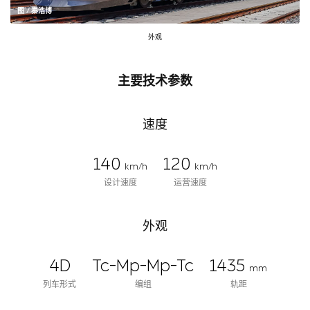
图 / 秦浩博
外观
主要技术参数
速度
140
120
km/h
km/h
设计速度
运营速度
外观
4D
Tc-Mp-Mp-Tc
1435
mm
列车形式
编组
轨距