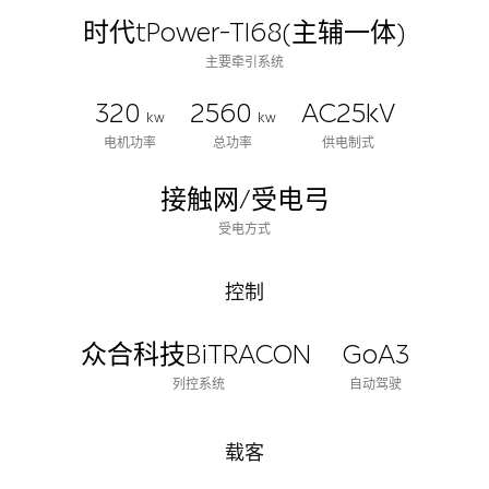
时代tPower-TI68(主辅一体)
主要牵引系统
320
2560
AC25kV
kw
kw
电机功率
总功率
供电制式
接触网/受电弓
受电方式
控制
众合科技BiTRACON
GoA3
列控系统
自动驾驶
载客