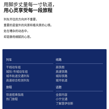
用脚步丈量每一寸轨道，
用心灵享受每一段旅程
列车开往的方向并不重要，
重要的是窗外的风景和看风景的心情。
处在嘈杂的动态中，
却是静而细腻的心思。
列车
线路
干线动车组
高铁图
城际/市域动车组
高速铁路
城市轨道交通列车
城际铁路
高速综合检测列车
城市轨道
旅程
话题
铁道搭乘指南
全部内容
热门旅程
小宁交通
了解慧伊创新