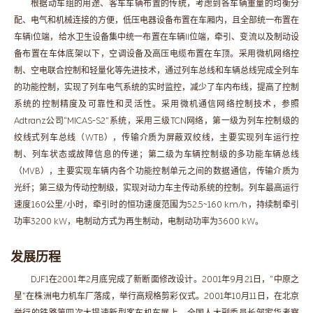
根据动车组的用途、客车车辆布置的传统，考虑到各车辆重量的均衡分
配、电气和机械连接的方便，低压电器设备布置在车厢内，且全部统一布置在
车辆Ⅰ位端，给水卫生设备集中统一布置在车辆Ⅱ位端，牵引、变流以及制动设
备布置在车体底架以下，空调设备及高压电缆布置在车顶。采用微机网络控
制、空电联合控制和轻量化等先进技术，通过列车总线和车辆总线完成全列车
的功能控制，实现了列车电气系统的实时监控，减少了车内布线，提高了控制
系统的控制精度及可靠性和灵活性。采用微机通信网络控制技术，参照
Adtranz公司“MICAS-S2”系统，采用三级TCN网络，第一级为列车控制级的
绞线式列车总线（WTB），传输介质为屏蔽双绞线，主要实现列车运行控
制、列车状态或故障信息的传递；第二级为车辆控制级的多功能车辆总线
（MVB），主要实现车辆内各个功能控制单元之间的数据通信，传输介质为
光纤；第三级为传动控制级，实现对动力车主传动系统的控制。列车最高运行
速度160公里/小时，牵引时的恒功速度范围为52.5~160 km/h，持续制牵引
功率3200 kW，电制动方式为再生制动，电制动功率为3600 kW。
发展历程
DJF1在2001年2月底完成了新断面修改设计。2001年9月21日，“中原之
星”在株洲电力机车厂落成，举行高规格剪彩仪式。2001年10月11日，在北京
举行的铁路第四次大提速新型客车机车展上，全国人大副委员长邹家华考察