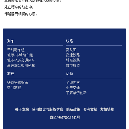
重要的是窗外的风景和看风景的心情。
处在嘈杂的动态中，
却是静而细腻的心思。
列车
线路
干线动车组
高铁图
城际/市域动车组
高速铁路
城市轨道交通列车
城际铁路
高速综合检测列车
城市轨道
旅程
话题
铁道搭乘指南
全部内容
热门旅程
小宁交通
了解慧伊创新
关于本站
使用协议与版权信息
隐私政策
参考文献
友情链接
京ICP备17005611号