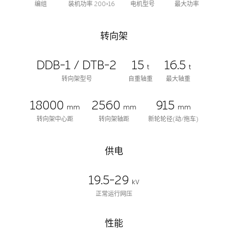
编组
装机功率 200×16
电机型号
最大功率
转向架
DDB-1 / DTB-2
15
16.5
t
t
转向架型号
自重轴重
最大轴重
18000
2560
915
mm
mm
mm
转向架中心距
转向架轴距
新轮轮径(动/拖车)
供电
19.5-29
kV
正常运行网压
性能