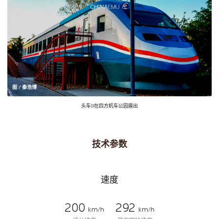
图 / 秦浩博
头车B在四方机车公园展出
技术参数
速度
200
292
km/h
km/h