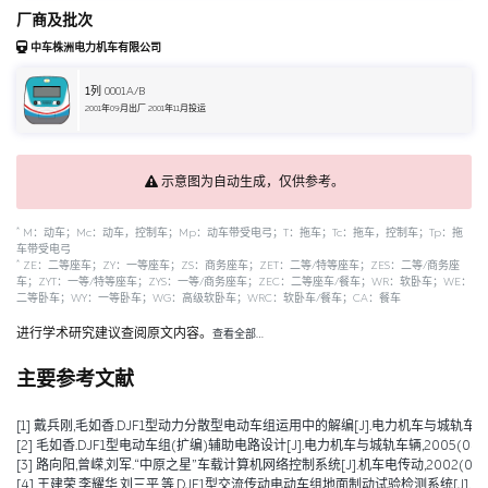
厂商及批次
中车株洲电力机车有限公司
1
列 0001A/B
2001年09月出厂 2001年11月投运
示意图为自动生成，仅供参考。
*
M：动车；Mc：动车，控制车；Mp：动车带受电弓；T：拖车；Tc：拖车，控制车；Tp：拖
车带受电弓
*
ZE：二等座车；ZY：一等座车；ZS：商务座车；ZET：二等/特等座车；ZES：二等/商务座
车；ZYT：一等/特等座车；ZYS：一等/商务座车；ZEC：二等座车/餐车；WR：软卧车；WE：
二等卧车；WY：一等卧车；WG：高级软卧车；WRC：软卧车/餐车；CA：餐车
进行学术研究建议查阅原文内容。
查看全部…
主要参考文献
[1] 戴兵刚,毛如香.DJF1型动力分散型电动车组运用中的解编[J].电力机车与城轨车辆,2005
[2] 毛如香.DJF1型电动车组(扩编)辅助电路设计[J].电力机车与城轨车辆,2005(04):3
[3] 路向阳,曾嵘,刘军.“中原之星”车载计算机网络控制系统[J].机车电传动,2002(06):9
[4] 王建荣,李耀华,刘三平,等.DJF1型交流传动电动车组地面制动试验检测系统[J].电力机车