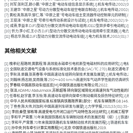
[5] 刘军,张利芝,颜小鹏.“中原之星”电动车组信息显示系统[J].机车电传动,2002(03):11-
[6] 王建华.“中原之星”号动力分散型电动车组空电联合制动[J].机车电传动,2002(02):1
[7] 黄松涛,陈高华,邹仁,等.“中原之星”号电动车组主变流器传动控制单元的研制[J].机车电传动
[8] 王挺泽.“中原之星”号牵引电传动系统设计与试验[J].机车电传动,2002(02):9-12
[9] 成熹,李益丰.DJF1型动力分散交流传动电动车组用JD112型异步牵引电动机[J].电力机车技
[10] 忻力,李小红,王小方.DJF1型动力分散交流传动电动车组用牵引变流器[J].电力机车技术,
[11] 杨志华,陈成.DJF1型动力分散交流传动电动车组[J].电力机车技术,2002(01):7-9+
其他相关文献
[1] 槐孝纪,程路明,黄鹏程,等.高效能永磁牵引电机新型电磁材料的应用研究[J].电机技术,202
[2] 全国轨道交通电气设备与系统标准化技术委员会(SAC/TC 278).轨道交通电子设备 
[3] 李秋泽,单巍,张英春等.中国高速动车组转向架技术发展及展望[J].机车电传动,2023(0
[4] 刘翰林,杨志刚,吴雨薇,等.250～400 km/h高速列车气动声学性能的仿真研究[J].铁道
[5] 罗春晓.中国高铁动车组巡览[M].中国铁道出版社有限公司,2022.
[6] 张洁,ADAMU Abdulmalik,苏新超等.转向架区域简化对高速列车气动性能的影响（英文）[J].Jou
[7] 任尊松,赵宇嘉,李玉怡,等.高速动车组转向架牵引制动载荷及损伤特征研究[J].机械工程学报,
[8] 中华人民共和国国家标准.标准锅具铁路限界第1部分：机车车辆限界.GB 146.1-2
[9] 丁叁叁,陈大伟,刘加利.中国高速列车研发与展望[J].力学学报,2021,53(01):35-50
[10] 李田,秦登,邹栋等.高速受电弓开闭口运行气动特性及对比研究[J].机械工程学报,2020,
[11] 李和平,严霄蕙.70年来我国铁路机车车辆制动技术的发展历程（续）[J].铁道机车车辆,20
[12] 李和平,严霄蕙.70年来我国铁路机车车辆制动技术的发展历程[J].铁道机车车辆,2019,
[13] 孙中央.列车牵引计算实用教程[M].北京:中国铁道出版社,2019.