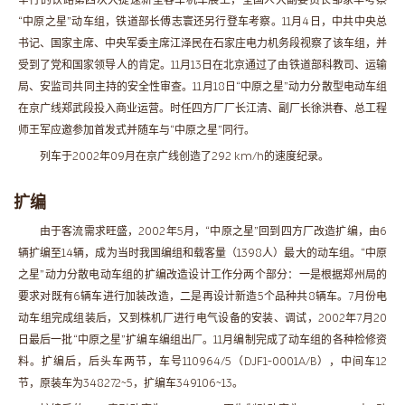
“中原之星”动车组，铁道部长傅志寰还另行登车考察。11月4日，中共中央总
书记、国家主席、中央军委主席江泽民在石家庄电力机务段视察了该车组，并
受到了党和国家领导人的肯定。11月13日在北京通过了由铁道部科教司、运输
局、安监司共同主持的安全性审查。11月18日“中原之星”动力分散型电动车组
在京广线郑武段投入商业运营。时任四方厂厂长江清、副厂长徐洪春、总工程
师王军应邀参加首发式并随车与“中原之星”同行。
列车于2002年09月在京广线创造了292 km/h的速度纪录。
扩编
由于客流需求旺盛，2002年5月，“中原之星”回到四方厂改造扩编，由6
辆扩编至14辆，成为当时我国编组和载客量（1398人）最大的动车组。“中原
之星”动力分散电动车组的扩编改造设计工作分两个部分：一是根据郑州局的
要求对既有6辆车进行加装改造，二是再设计新造5个品种共8辆车。7月份电
动车组完成组装后，又到株机厂进行电气设备的安装、调试，2002年7月20
日最后一批“中原之星”扩编车编组出厂。11月编制完成了动车组的各种检修资
料。扩编后，后头车两节，车号110964/5（DJF1-0001A/B），中间车12
节，原装车为348272~5，扩编车349106~13。