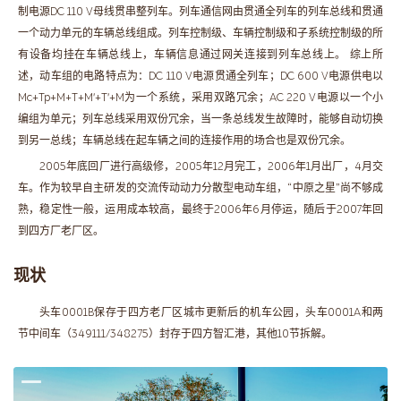
制电源DC 110 V母线贯串整列车。列车通信网由贯通全列车的列车总线和贯通
一个动力单元的车辆总线组成。列车控制级、车辆控制级和子系统控制级的所
有设备均挂在车辆总线上，车辆信息通过网关连接到列车总线上。 综上所
述，动车组的电路特点为：DC 110 V电源贯通全列车；DC 600 V电源供电以
Mc+Tp+M+T+M′+T′+M为一个系统，采用双路冗余；AC 220 V电源以一个小
编组为单元；列车总线采用双份冗余，当一条总线发生故障时，能够自动切换
到另一总线；车辆总线在起车辆之间的连接作用的场合也是双份冗余。
2005年底回厂进行高级修，2005年12月完工，2006年1月出厂，4月交
车。作为较早自主研发的交流传动动力分散型电动车组，“中原之星”尚不够成
熟，稳定性一般，运用成本较高，最终于2006年6月停运，随后于2007年回
到四方厂老厂区。
现状
头车0001B保存于四方老厂区城市更新后的机车公园，头车0001A和两
节中间车（349111/348275）封存于四方智汇港，其他10节拆解。