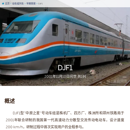
主页
动车组列车
早期探索
DJF1
DJF1
2001年11月18日问世 共1列
图 / 来自网络
概述
DJF1型“中原之星”号动车组是株机厂、四方厂、株洲所和郑州铁路局于
2001年联合研制的我国第一代高速动力分散型交流传动电动车，设计速度
200 km/h，研制过程中首次实现用户的全程参与。