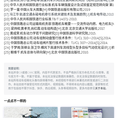
[14] 唐明赞,熊小慧,钟睦等.高速列车外风挡安装间距对风挡气动特性的影响[J].铁道科学与工
[15] 中华人民共和国铁道行业标准.机车车辆强度设计及试验鉴定规范转向架 第1部分:转向架构架
[16] 罗一童.中国火车大图集[M].中国铁道出版社有限公司,2019
[17] 冯江华.轨道交通永磁电机牵引系统关键技术及发展趋势[J].机车电传动,2018(06):
[18] 中华人民共和国铁道行业标准.TB/T 1407.1-2018.
[19] 中国铁路总公司运输局机务部.铁路机车概要——交流传动内燃、电力机车[M].北京
[20] 梁炜昭,黄孝亮,尚红霞.动车组构造[M].北京:北京交通大学出版社,2017.
[21] 黄成荣.机车动力学若干问题研究[D].中国铁道科学研究院,2015.
[22] 中国铁路总公司.动车组制动盘暂行技术条件：TJ/CL 310—2014[S].2014.
[23] 中国铁路总公司.动车组闸片暂行技术条件：TJ/CL 307—2014[S].2014.
[24] 于梦阁,张继业,张卫华.横风下高速列车流线型头型多目标气动优化设计[J].机械工程学报,
[25] 鲍维千,机车总体与转向架[M].北京:中国铁道出版社,2010.
简要说明：
本站并非CR或者CRRC官网，内容不代表官方，不会严格执行官方命名方式/分类等，若
与官方不一致，不属于错误。本站无法保证数据的准确性，亦无法保证数据的时效性。
本站所有动车组萌化头像均获得著作权，未经授权不得进行未署名的转发或进行二次创
作。本站目前不接受任何形式的图片、视频投稿。不得将本站内容以截图、录屏等形式
用于包括但不限于抖音、快手、西瓜视频、头条等视频创作。更多内容参见
关于本站
。
一点点不一样的