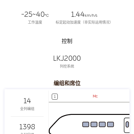
-25~40
1.44
℃
km/h/s
工作温度
标定起动加速度（非实际运用情况）
控制
LKJ2000
列控系统
编组和席位
Mc
1
14
全列编组
1398