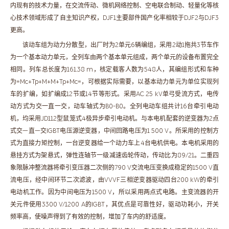
内现有的技术力量，在交流传动、微机网络控制、空电联合制动、轻量化等核
心技术领域形成了自主知识产权，DJF1主要部件国产化率相较于DJF2与DJF3
更高。
该动车组为动力分散型，出厂时为2单元6辆编组，采用2动1拖共3节车作
为一个基本动力单元，全列车由两个基本单元组成，两个单元的设备布置完全
相同。列车总长度为161.38 m，核定载客人数为548人，其编组形式和车种
为=Mc+Tp+M+M+Tp+Mc=，可根据实际需要，以基本动力单元为单位实现列
车的扩编，如扩编成12节或14节等形式。采用AC 25 kV单弓受流方式，电传
动方式为交一直一交，动车轴式为B0-B0。全列电动车组共计16台牵引电动
机，均采用JD112型鼠笼式4极异步牵引电动机。与本电机配套的逆变器为2点
式交—直—交IGBT电压源逆变器，中间回路电压为1 500 V。所采用的控制方
式为直接力矩控制，一台逆变器给一个动力车上4台电机供电。本电机采用的
悬挂方式为架悬式，弹性连轴节一级减速齿轮传动，传动比为89/21。二重四
象限脉冲整流器将牵引变压器二次侧的790 V交流电压变换成稳定的1500 V直
流电压，经中间环节二次滤波，由VVVF三相逆变器驱动四台200 kW的牵引
电动机工作。因为中间电压为1500 V，所以采用两点式电路。主变流器的开
关元件使用3300 V/1200 A的IGBT，其优点是可靠性好，驱动功耗小，开关
频率高，使噪声得到了有效的控制，增加了车内的舒适度。