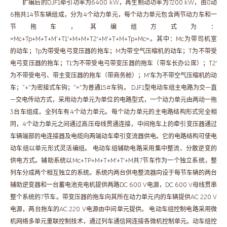
扩编后的DJF1牵引功率为6400 kW，再生制动功率为7200 kW，由8动
6拖共14节车辆组成，分为4个动力单元，每个动力单元包含两节动力车和一
节拖车，其编组方式为：
=Mc+Tp+M+T+M'+T1'+M+M+T2'+M'+T+M+Tp+Mc=。其中：Mc为带司机室
的动车；Tp为带受电弓变压器的拖车；M为带空气压缩机的动车；T为不带受
电弓变压器的拖车；T1′为不带受电弓带变压器的拖车（带车长办公席）；T2′
为不带受电弓、带主变压器的拖车（带商务舱）；M′车为不带空气压缩机的动
车；“+”为密接式车钩；“=”为普通15#车钩。 DJF1型电动车组主电路为交—直
—交电传动方式，采用动力单元为单位的电路型式，一个动力单元由两动一拖
3台车组成，全列车有4个动力单元。每个动力单元的主电路结构形式完全相
同，4个动力单元之间通过高压母线贯通连接，中间拖车上的牵引变压器通过
车辆端部的电连接器及电缆向两端动车牵引变流器供电。它的电路结构可使电
动车组以单元形式灵活编组。 电动车组辅助电路采用集中整流、分散逆变的
供电方式。辅助系统以Mc+TP+M+T+M′+T′+M共7节车作为一个独立系统，整
列车分成两个相互独立的系统。系统内两台供电整流器向设于每节车辆的两台
辅助逆变器和一台蓄电池充电机提供两路DC 600 V电源，DC 600 V母线贯串
整个系统的7节车。带变压器的拖车向其所在动力单元内的车辆提供AC 220 V
电源，两台拖车的AC 220 V电源由中间单元提供。 电动车组控制电路采用微
机网络多单元重联控制技术，通过列车通信网连接各微机控制单元。动车组控