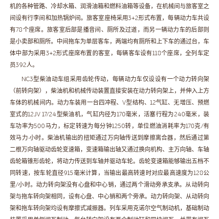
机的各种管路、冷却水箱、润滑油箱和燃料油箱等设备，在机械间与旅客室之
间设有行李间和加热锅炉间。旅客室座椅采用3+2形式布置，每辆动力车共设
有78个座席。旅客室后部是播音间、厕所及过道，而另一辆动力车的后部则
是小卖部和厕所。中间拖车为单层客车，两端均有厕所和上下车的通过台，车
体中部为采用3+2形式座席布置的客室，每辆客车设有118个座席，全列车定
员392人。
NC3型柴油动车组采用齿轮传动，每辆动力车仅设设有一个动力转向架
（前转向架），柴油机和机械传动装置直接安装在动力转向架上，并伸入上方
车体的机械间内。动力车装用一台四冲程、V型结构、12气缸、无增压、预燃
室式的12JV 17/24型柴油机，气缸内径为170毫米，活塞行程为240毫米，装
车功率为500马力，标定转速为每分钟1250转，单位燃油消耗率为170克/有
效马力·小时。柴油机输出的扭矩通过万向轴传送到摩擦离合器，然后通过第
二根万向轴驱动齿轮变速箱，变速箱输出轴又通过换向机构、主万向轴、车轴
齿轮箱锥形齿轮，将动力传送到车轴并驱动车轮。齿轮变速箱能够输出五档不
同转速，按车轮直径915毫米计算，当输出最高转速时对应最高速度为128公
里/小时。动力转向架没有心盘和中心销，通过两个滑动旁承支承。从动转向
架与拖车转向架相同，设有心盘、中心销和两个旁承。动力转向架、从动转向
架和拖车转向架均设有摩擦式减振器。列车采用克诺尔空气制动机，基础制动