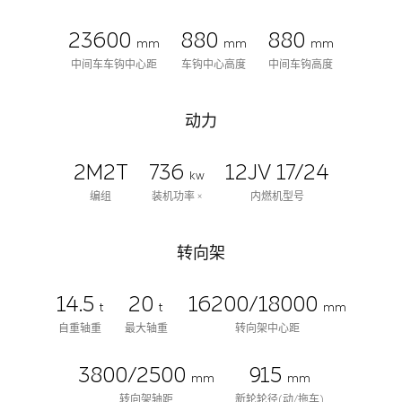
23600
880
880
mm
mm
mm
中间车车钩中心距
车钩中心高度
中间车钩高度
动力
2M2T
736
12JV 17/24
kw
编组
装机功率 ×
内燃机型号
转向架
14.5
20
16200/18000
t
t
mm
自重轴重
最大轴重
转向架中心距
3800/2500
915
mm
mm
转向架轴距
新轮轮径(动/拖车)