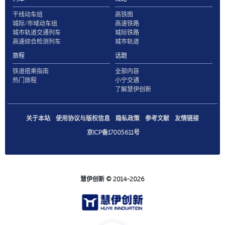
干线动车组
高铁图
城际/市域动车组
高速铁路
城市轨道交通列车
城际铁路
高速综合检测列车
城市轨道
旅程
话题
铁道搭乘指南
全部内容
热门旅程
小宁交通
了解慧伊创新
关于本站
使用协议与版权信息
隐私政策
参考文献
友情链接
京ICP备17005611号
慧伊创新
© 2014-2026