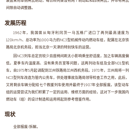
装置采用单侧闸瓦制动，每台转向架设有两个制动缸和四块闸瓦，并带有闸瓦
间隙自动调整器。
发展历程
1962年，我国曾从匈牙利冈茨一马瓦格厂进口了两列最高速度为
128km/h、总功率为1000马力的NC3型机械传动内燃动车组，配属在北京铁
路局北京机务段，担当北京一天津的特别快车的运营。
因NC3列车总定员较少且座椅间距太小影响乘坐舒适度，加之车辆高度偏
低，夏季车内温度高、没有乘务员室等问题，这两列动车组及全部ND1型机
车，自1975年5月起调配到兰州铁路局兰州西机务段。1978年，兰州局将一列
NC3型列车改造为管内公务车，供处理事故及路局领导检查工作之用，此后，
又将剩余车辆分配给七个救援列车使用并最终于1987年全部报废。该型动车
组的运营尝试为我们积累了一定的运用、维修方面的经验，这对下一步我国内
燃动车（组）的设计制造和运用将起到参考借鉴作用。
现状
全部报废/拆解。