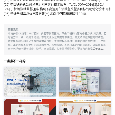
[22] 中国铁路总公司.动车组制动盘暂行技术条件：TJ/CL 310—2014[S].2014.
[23] 中国铁路总公司.动车组闸片暂行技术条件：TJ/CL 307—2014[S].2014.
[24] 于梦阁,张继业,张卫华.横风下高速列车流线型头型多目标气动优化设计[J].机械工程学报,
[25] 鲍维千,机车总体与转向架[M].北京:中国铁道出版社,2010.
简要说明：
本站并非CR或者CRRC官网，内容不代表官方，不会严格执行官方命名方式/分类等，若
与官方不一致，不属于错误。本站无法保证数据的准确性，亦无法保证数据的时效性。
本站所有动车组萌化头像均获得著作权，未经授权不得进行未署名的转发或进行二次创
作。本站目前不接受任何形式的图片、视频投稿。不得将本站内容以截图、录屏等形式
用于包括但不限于抖音、快手、西瓜视频、头条等视频创作。更多内容参见
关于本站
。
一点点不一样的