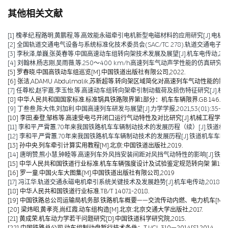
其他相关文献
[1] 槐孝纪,程路明,黄鹏程,等.高效能永磁牵引电机新型电磁材料的应用研究[J].电机技术,202
[2] 全国轨道交通电气设备与系统标准化技术委员会(SAC/TC 278).轨道交通电子设备 
[3] 李秋泽,单巍,张英春等.中国高速动车组转向架技术发展及展望[J].机车电传动,2023(0
[4] 刘翰林,杨志刚,吴雨薇,等.250～400 km/h高速列车气动声学性能的仿真研究[J].铁道
[5] 罗春晓.中国高铁动车组巡览[M].中国铁道出版社有限公司,2022.
[6] 张洁,ADAMU Abdulmalik,苏新超等.转向架区域简化对高速列车气动性能的影响（英文）[J].Jou
[7] 任尊松,赵宇嘉,李玉怡,等.高速动车组转向架牵引制动载荷及损伤特征研究[J].机械工程学报,
[8] 中华人民共和国国家标准.标准锅具铁路限界第1部分：机车车辆限界.GB 146.1-2
[9] 丁叁叁,陈大伟,刘加利.中国高速列车研发与展望[J].力学学报,2021,53(01):35-50
[10] 李田,秦登,邹栋等.高速受电弓开闭口运行气动特性及对比研究[J].机械工程学报,2020,
[11] 李和平,严霄蕙.70年来我国铁路机车车辆制动技术的发展历程（续）[J].铁道机车车辆,20
[12] 李和平,严霄蕙.70年来我国铁路机车车辆制动技术的发展历程[J].铁道机车车辆,2019,
[13] 孙中央.列车牵引计算实用教程[M].北京:中国铁道出版社,2019.
[14] 唐明赞,熊小慧,钟睦等.高速列车外风挡安装间距对风挡气动特性的影响[J].铁道科学与工
[15] 中华人民共和国铁道行业标准.机车车辆强度设计及试验鉴定规范转向架 第1部分:转向架构架
[16] 罗一童.中国火车大图集[M].中国铁道出版社有限公司,2019
[17] 冯江华.轨道交通永磁电机牵引系统关键技术及发展趋势[J].机车电传动,2018(06):
[18] 中华人民共和国铁道行业标准.TB/T 1407.1-2018.
[19] 中国铁路总公司运输局机务部.铁路机车概要——交流传动内燃、电力机车[M].北京
[20] 梁炜昭,黄孝亮,尚红霞.动车组构造[M].北京:北京交通大学出版社,2017.
[21] 黄成荣.机车动力学若干问题研究[D].中国铁道科学研究院,2015.