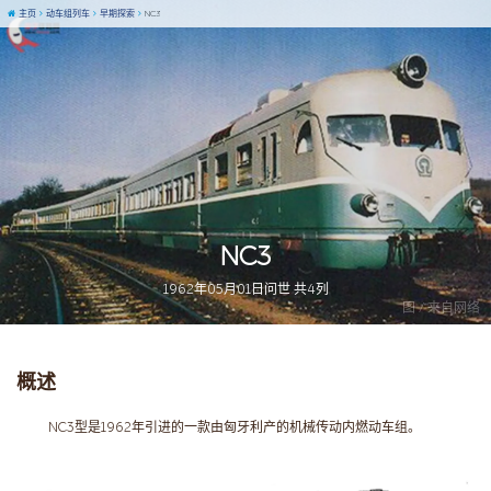
主页
动车组列车
早期探索
NC3
NC3
1962年05月01日问世 共4列
图 / 来自网络
概述
NC3型是1962年引进的一款由匈牙利产的机械传动内燃动车组。