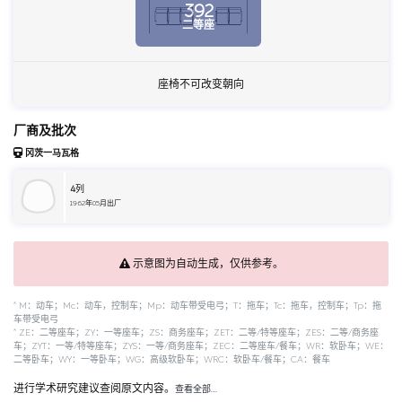
392
二等座
座椅不可改变朝向
厂商及批次
冈茨一马瓦格
4
列
1962年05月出厂
示意图为自动生成，仅供参考。
*
M：动车；Mc：动车，控制车；Mp：动车带受电弓；T：拖车；Tc：拖车，控制车；Tp：拖
车带受电弓
*
ZE：二等座车；ZY：一等座车；ZS：商务座车；ZET：二等/特等座车；ZES：二等/商务座
车；ZYT：一等/特等座车；ZYS：一等/商务座车；ZEC：二等座车/餐车；WR：软卧车；WE：
二等卧车；WY：一等卧车；WG：高级软卧车；WRC：软卧车/餐车；CA：餐车
进行学术研究建议查阅原文内容。
查看全部…