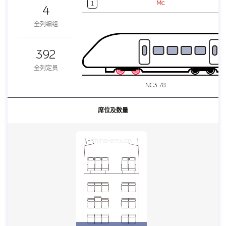
Mc
1
4
全列编组
392
全列定员
NC3 78
席位及数量
china-emu.cn