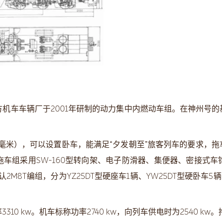
四方机车车辆厂于2001年研制的动力集中内燃动车组。在神州
33 毫米），可以设置卧车，能满足“夕发朝至”旅客列车的要求
车组采用SW-160型转向架、电子防滑器、集便器、密接式
M8T编组，分为YZ25DT型硬座车1辆、YW25DT型硬卧车5
3310 kw。机车标称功率2740 kw，向列车供电时为2540 k