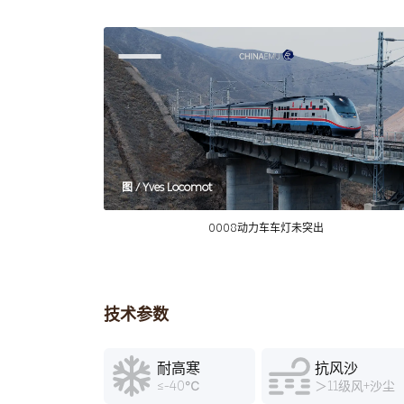
图 / Yves Locomot
0008动力车车灯未突出
技术参数
耐高寒
抗风沙
≤-40℃
＞11级风+沙尘