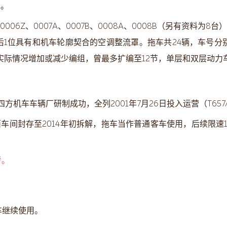
）。
0006Z、0007A、0007B、0008A、0008B（另有资料为
有和机车轮廓契合的空调整流罩。拖车共24辆，车号分别为YW67339
组，根据实际情况增加或减少编组，曾最多扩编至12节，单层和双层动
四方机车车辆厂研制成功，全列2001年7月26日投入运营（T657
车间封存至2014年初拆解，拖车当作普通客车使用，后续限速140 
考。
车继续使用。