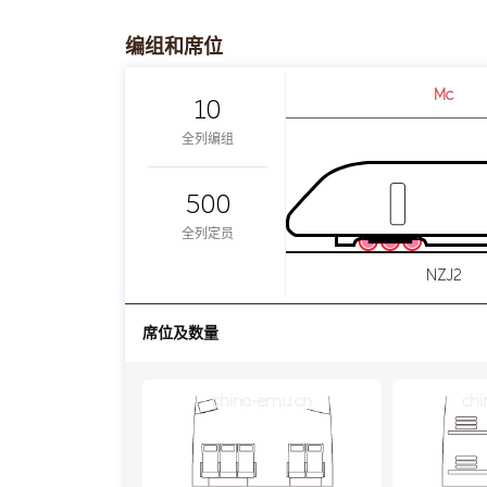
编组和席位
Mc
10
全列编组
500
全列定员
NZJ2
席位及数量
china-emu.cn
chi