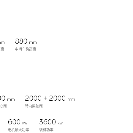
880
mm
mm
高度
中间车钩高度
00
2000 + 2000
mm
mm
心距
转向架轴距
600
3600
kw
kw
电机最大功率
装机功率