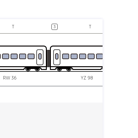
T
T
3
4
RW 36
YZ 98