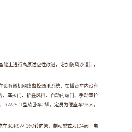
号的基础上进行高原适应性改进，增加防风沙设计，
，拖车设有微机网络监控通讯系统，在播音车内设有
车钩、塞拉门、折叠风挡、自动内端门、手动双拉
辆、RW25DT型软卧车2辆，定员为硬座车98人，
w。拖车采用SW-160转向架，制动型式为104阀＋电