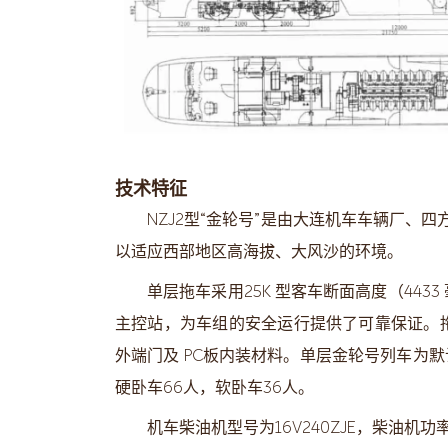
技术特征
NZJ2型“金轮号”是由大连机车车辆厂、
以适应西部地区高海拔、大风沙的环境。
单层拖车采用25K 型客车断面高度（44
主控站，为车组的安全运行提供了可靠保证。拖
外端门及 PC板内装材料。单层金轮号列车为默认2
硬卧车66人，软卧车36人。
机车柴油机型号为16V240ZJE，柴油机功率