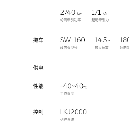
2740
171
kw
kN
轮周牵引功率
起动牵引力
SW-160
14.5
18
拖车
t
转向架型号
最大轴重
转向
供电
-40~40
性能
℃
工作温度
LKJ2000
控制
列控系统