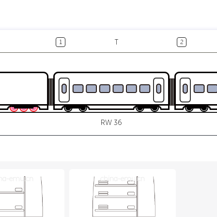
T
1
2
RW 36
na-emu.cn
china-emu.cn