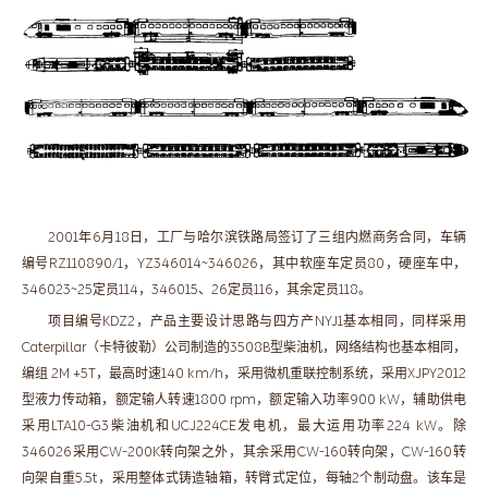
2001年6月18日，工厂与哈尔滨铁路局签订了三组内燃商务合同，车辆
编号RZ110890/1，YZ346014~346026，其中软座车定员80，硬座车中，
346023~25定员114，346015、26定员116，其余定员118。
项目编号KDZ2，产品主要设计思路与四方产NYJ1基本相同，同样采用
Caterpillar（卡特彼勒）公司制造的3508B型柴油机，网络结构也基本相同，
编组 2M +5T，最高时速140 km/h，采用微机重联控制系统，采用XJPY2012
型液力传动箱，额定输人转速1800 rpm，额定输入功率900 kW，辅助供电
采用LTA10-G3柴油机和UCJ224CE发电机，最大运用功率224 kW。除
346026采用CW-200K转向架之外，其余采用CW-160转向架，CW-160转
向架自重5.5t，采用整体式铸造轴箱，转臂式定位，每轴2个制动盘。该车是