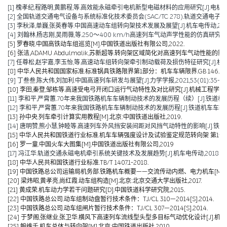
[1] 槐孝纪,程路明,黄鹏程,等.高效能永磁牵引电机新型电磁材料的应用研究[J].电机技术,202
[2] 全国轨道交通电气设备与系统标准化技术委员会(SAC/TC 278).轨道交通电子设备 
[3] 李秋泽,单巍,张英春等.中国高速动车组转向架技术发展及展望[J].机车电传动,2023(0
[4] 刘翰林,杨志刚,吴雨薇,等.250～400 km/h高速列车气动声学性能的仿真研究[J].铁道
[5] 罗春晓.中国高铁动车组巡览[M].中国铁道出版社有限公司,2022.
[6] 张洁,ADAMU Abdulmalik,苏新超等.转向架区域简化对高速列车气动性能的影响（英文）[J].Jou
[7] 任尊松,赵宇嘉,李玉怡,等.高速动车组转向架牵引制动载荷及损伤特征研究[J].机械工程学报,
[8] 中华人民共和国国家标准.标准锅具铁路限界第1部分：机车车辆限界.GB 146.1-2
[9] 丁叁叁,陈大伟,刘加利.中国高速列车研发与展望[J].力学学报,2021,53(01):35-50
[10] 李田,秦登,邹栋等.高速受电弓开闭口运行气动特性及对比研究[J].机械工程学报,2020,
[11] 李和平,严霄蕙.70年来我国铁路机车车辆制动技术的发展历程（续）[J].铁道机车车辆,20
[12] 李和平,严霄蕙.70年来我国铁路机车车辆制动技术的发展历程[J].铁道机车车辆,2019,
[13] 孙中央.列车牵引计算实用教程[M].北京:中国铁道出版社,2019.
[14] 唐明赞,熊小慧,钟睦等.高速列车外风挡安装间距对风挡气动特性的影响[J].铁道科学与工
[15] 中华人民共和国铁道行业标准.机车车辆强度设计及试验鉴定规范转向架 第1部分:转向架构架
[16] 罗一童.中国火车大图集[M].中国铁道出版社有限公司,2019
[17] 冯江华.轨道交通永磁电机牵引系统关键技术及发展趋势[J].机车电传动,2018(06):
[18] 中华人民共和国铁道行业标准.TB/T 1407.1-2018.
[19] 中国铁路总公司运输局机务部.铁路机车概要——交流传动内燃、电力机车[M].北京
[20] 梁炜昭,黄孝亮,尚红霞.动车组构造[M].北京:北京交通大学出版社,2017.
[21] 黄成荣.机车动力学若干问题研究[D].中国铁道科学研究院,2015.
[22] 中国铁路总公司.动车组制动盘暂行技术条件：TJ/CL 310—2014[S].2014.
[23] 中国铁路总公司.动车组闸片暂行技术条件：TJ/CL 307—2014[S].2014.
[24] 于梦阁,张继业,张卫华.横风下高速列车流线型头型多目标气动优化设计[J].机械工程学报,
[25] 鲍维千,机车总体与转向架[M].北京:中国铁道出版社,2010.