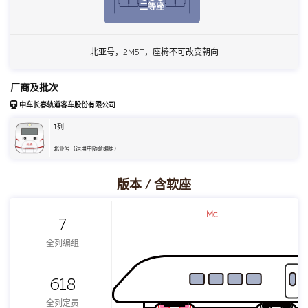
二等座
北亚号，2M5T，座椅不可改变朝向
厂商及批次
中车长春轨道客车股份有限公司
1
列
北亚号（运用中随意编组）
版本 / 含软座
Mc
7
全列编组
618
全列定员