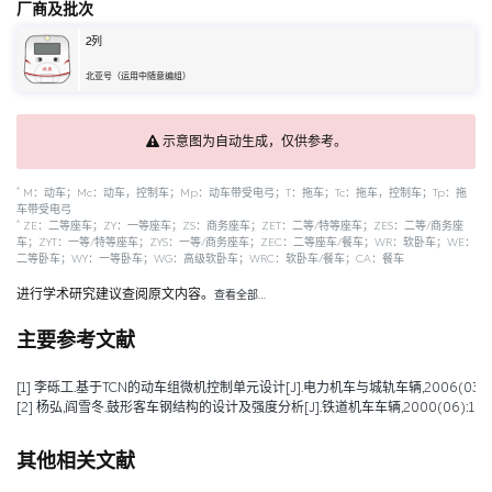
厂商及批次
2
列
北亚号（运用中随意编组）
示意图为自动生成，仅供参考。
*
M：动车；Mc：动车，控制车；Mp：动车带受电弓；T：拖车；Tc：拖车，控制车；Tp：拖
车带受电弓
*
ZE：二等座车；ZY：一等座车；ZS：商务座车；ZET：二等/特等座车；ZES：二等/商务座
车；ZYT：一等/特等座车；ZYS：一等/商务座车；ZEC：二等座车/餐车；WR：软卧车；WE：
二等卧车；WY：一等卧车；WG：高级软卧车；WRC：软卧车/餐车；CA：餐车
进行学术研究建议查阅原文内容。
查看全部…
主要参考文献
[1] 李砾工.基于TCN的动车组微机控制单元设计[J].电力机车与城轨车辆,2006(03):27
[2] 杨弘,阎雪冬.鼓形客车钢结构的设计及强度分析[J].铁道机车车辆,2000(06):14-1
其他相关文献