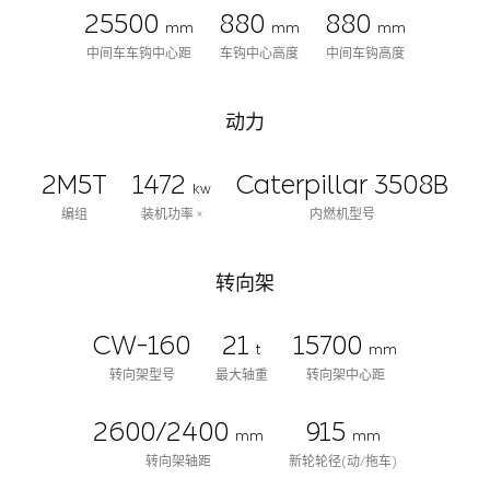
25500
880
880
mm
mm
mm
中间车车钩中心距
车钩中心高度
中间车钩高度
动力
2M5T
1472
Caterpillar 3508B
kw
编组
装机功率 ×
内燃机型号
转向架
CW-160
21
15700
t
mm
转向架型号
最大轴重
转向架中心距
2600/2400
915
mm
mm
转向架轴距
新轮轮径(动/拖车)