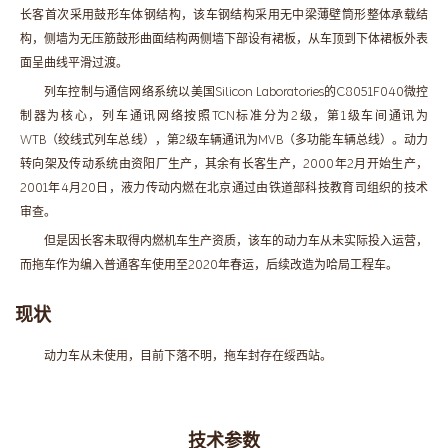
长客首次采用鼓形车体钢结构，该车钢结构采用无中梁薄壁筒形整体承载结
构，侧墙为无压筋鼓形曲面结构两侧墙下部设有裙板，从车顶到下体裙板外表
面呈曲线平滑过渡。
列车控制与通信网络系统以美国Silicon Laboratories的C8051F040微控
制器为核心，列车通讯网络按照TCN标准分为2级，第1级车间通讯为
WTB（绞线式列车总线），第2级车辆通讯为MVB（多功能车辆总线）。动力
转向架及传动系统由资阳厂生产，其余有长客生产，2000年2月开始生产，
2001年4月20日，液力传动内燃在北京通过由铁道部科技教育司组织的技术
审查。
但是因长客未取得内燃机车生产资质，该车的动力车从未实际投入运营，
而拖车作为编入普通客车使用至2020年春运，后续改造为哈局工程车。
现状
动力车从未使用，目前下落不明，拖车封存在绥西站。
技术参数