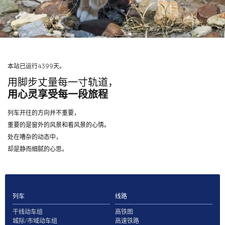
本站已运行4399天。
用脚步丈量每一寸轨道，
用心灵享受每一段旅程
列车开往的方向并不重要，
重要的是窗外的风景和看风景的心情。
处在嘈杂的动态中，
却是静而细腻的心思。
列车
线路
干线动车组
高铁图
城际/市域动车组
高速铁路