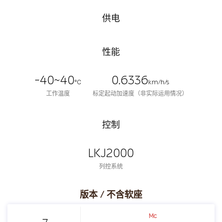
供电
性能
-40~40
0.6336
℃
km/h/s
工作温度
标定起动加速度（非实际运用情况）
控制
LKJ2000
列控系统
版本 / 不含软座
Mc