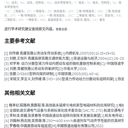
*
M：动车；Mc：动车，控制车；Mp：动车带受电弓；T：拖车；Tc：拖车，控制车；Tp：拖
车带受电弓
*
ZE：二等座车；ZY：一等座车；ZS：商务座车；ZET：二等/特等座车；ZES：二等/商务座
车；ZYT：一等/特等座车；ZYS：一等/商务座车；ZEC：二等座车/餐车；WR：软卧车；WE：
二等卧车；WY：一等卧车；WG：高级软卧车；WRC：软卧车/餐车；CA：餐车
进行学术研究建议查阅原文内容。
查看全部…
主要参考文献
[1] 刘传峰.青藏铁路公务动车传动系统[J].内燃机车,2007(08):11-15+19+51.
[2] 刘甦,王恒升.青藏高原铁路交通供氧方案[J].铁道运输与经济,2004(12):26-28.
[3] 邓学寿. 动力分散型液力传动内燃动车组的微机重联控制系统[C]//中国铁道学
[4] 刘甦.青藏铁路公务动车供氧研究[D].中南大学,2006.
[5] 张鹏.SYD160型转向架的研制[J].中国铁路,2003(08):40-41.
[6] 宋晓文,李言义,刘传峰,等.SYD—160型液力传动动力分散动车组转向架[J].铁道车辆,200
其他相关文献
[1] 槐孝纪,程路明,黄鹏程,等.高效能永磁牵引电机新型电磁材料的应用研究[J].电机技术,202
[2] 全国轨道交通电气设备与系统标准化技术委员会(SAC/TC 278).轨道交通电子设备 
[3] 李秋泽,单巍,张英春等.中国高速动车组转向架技术发展及展望[J].机车电传动,2023(0
[4] 刘翰林,杨志刚,吴雨薇,等.250～400 km/h高速列车气动声学性能的仿真研究[J].铁道
[5] 罗春晓.中国高铁动车组巡览[M].中国铁道出版社有限公司,2022.