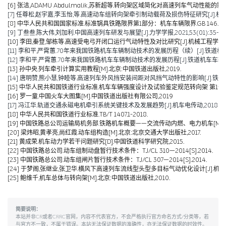
[6] 张洁,ADAMU Abdulmalik,苏新超等.转向架区域简化对高速列车气动性能的影响（英文）[J].Jou
[7] 任尊松,赵宇嘉,李玉怡,等.高速动车组转向架牵引制动载荷及损伤特征研究[J].机械工程学报,
[8] 中华人民共和国国家标准.标准锅具铁路限界第1部分：机车车辆限界.GB 146.1-2
[9] 丁叁叁,陈大伟,刘加利.中国高速列车研发与展望[J].力学学报,2021,53(01):35-50
[10] 李田,秦登,邹栋等.高速受电弓开闭口运行气动特性及对比研究[J].机械工程学报,2020,
[11] 李和平,严霄蕙.70年来我国铁路机车车辆制动技术的发展历程（续）[J].铁道机车车辆,20
[12] 李和平,严霄蕙.70年来我国铁路机车车辆制动技术的发展历程[J].铁道机车车辆,2019,
[13] 孙中央.列车牵引计算实用教程[M].北京:中国铁道出版社,2019.
[14] 唐明赞,熊小慧,钟睦等.高速列车外风挡安装间距对风挡气动特性的影响[J].铁道科学与工
[15] 中华人民共和国铁道行业标准.机车车辆强度设计及试验鉴定规范转向架 第1部分:转向架构架
[16] 罗一童.中国火车大图集[M].中国铁道出版社有限公司,2019
[17] 冯江华.轨道交通永磁电机牵引系统关键技术及发展趋势[J].机车电传动,2018(06):
[18] 中华人民共和国铁道行业标准.TB/T 1407.1-2018.
[19] 中国铁路总公司运输局机务部.铁路机车概要——交流传动内燃、电力机车[M].北京
[20] 梁炜昭,黄孝亮,尚红霞.动车组构造[M].北京:北京交通大学出版社,2017.
[21] 黄成荣.机车动力学若干问题研究[D].中国铁道科学研究院,2015.
[22] 中国铁路总公司.动车组制动盘暂行技术条件：TJ/CL 310—2014[S].2014.
[23] 中国铁路总公司.动车组闸片暂行技术条件：TJ/CL 307—2014[S].2014.
[24] 于梦阁,张继业,张卫华.横风下高速列车流线型头型多目标气动优化设计[J].机械工程学报,
[25] 鲍维千,机车总体与转向架[M].北京:中国铁道出版社,2010.
简要说明：
本站并非CR或者CRRC官网，内容不代表官方，不会严格执行官方命名方式/分类等，若
与官方不一致，不属于错误。本站无法保证数据的准确性，亦无法保证数据的时效性。