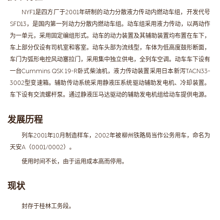
NYF1是四方厂于2001年研制的动力分散液力传动内燃动车组，开发代号
SFD13，是国内第一列动力分散内燃动车组。动车组采用液力传动，以两动作
为一单元，采用固定编组形式。动车的动力装置及其辅助装置均布置在车下，
车上部分仅设有司机室和客室。动车头部为流线型，车体为低高度鼓形断面，
车门为弧形电控风动塞拉门，采用集中独立供电，全列车空调。动车车下设有
一台Cummins QSK 19-R卧式柴油机，液力传动装置采用日本新泻TACN33-
3002型变速箱。辅助传动系统采用静液压系统驱动辅助发电机、冷却装置。
车下设有交流螺杆泵。通过静液压马达驱动的辅助发电机组给动车提供电源。
发展历程
列车2001年10月制造样车，2002年被柳州铁路局当作公务用车，命名为
天安A（0001/0002）。
使用时间不长，由于运用成本高而停用。
现状
封存于桂林工务段。