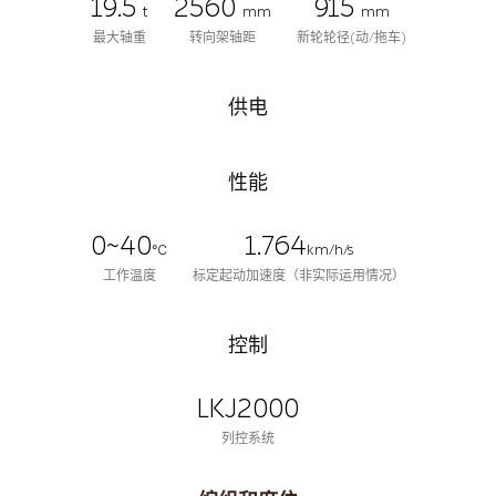
19.5
2560
915
t
mm
mm
最大轴重
转向架轴距
新轮轮径(动/拖车)
供电
性能
0~40
1.764
℃
km/h/s
工作温度
标定起动加速度（非实际运用情况）
控制
LKJ2000
列控系统