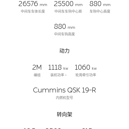
26576
25500
880
mm
mm
mm
中间车车体长度
中间车车钩中心距
车钩中心高度
880
mm
中间车钩高度
动力
2M
1118
1060
kw
kw
编组
装机功率 ×
轮周牵引功率
Cummins QSK 19-R
内燃机型号
转向架