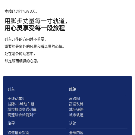
本站已运行4398天。
用脚步丈量每一寸轨道，
用心灵享受每一段旅程
列车开往的方向并不重要，
重要的是窗外的风景和看风景的心情。
处在嘈杂的动态中，
却是静而细腻的心思。
列车
线路
干线动车组
高铁图
城际/市域动车组
高速铁路
城市轨道交通列车
城际铁路
高速综合检测列车
城市轨道
旅程
话题
铁道搭乘指南
全部内容