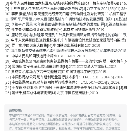
[8] 中华人民共和国国家标准.标准锅具铁路限界第1部分：机车车辆限界.GB 146.1-2
[9] 丁叁叁,陈大伟,刘加利.中国高速列车研发与展望[J].力学学报,2021,53(01):35-50
[10] 李田,秦登,邹栋等.高速受电弓开闭口运行气动特性及对比研究[J].机械工程学报,2020,
[11] 李和平,严霄蕙.70年来我国铁路机车车辆制动技术的发展历程（续）[J].铁道机车车辆,20
[12] 李和平,严霄蕙.70年来我国铁路机车车辆制动技术的发展历程[J].铁道机车车辆,2019,
[13] 孙中央.列车牵引计算实用教程[M].北京:中国铁道出版社,2019.
[14] 唐明赞,熊小慧,钟睦等.高速列车外风挡安装间距对风挡气动特性的影响[J].铁道科学与工
[15] 中华人民共和国铁道行业标准.机车车辆强度设计及试验鉴定规范转向架 第1部分:转向架构架
[16] 罗一童.中国火车大图集[M].中国铁道出版社有限公司,2019
[17] 冯江华.轨道交通永磁电机牵引系统关键技术及发展趋势[J].机车电传动,2018(06):
[18] 中华人民共和国铁道行业标准.TB/T 1407.1-2018.
[19] 中国铁路总公司运输局机务部.铁路机车概要——交流传动内燃、电力机车[M].北京
[20] 梁炜昭,黄孝亮,尚红霞.动车组构造[M].北京:北京交通大学出版社,2017.
[21] 黄成荣.机车动力学若干问题研究[D].中国铁道科学研究院,2015.
[22] 中国铁路总公司.动车组制动盘暂行技术条件：TJ/CL 310—2014[S].2014.
[23] 中国铁路总公司.动车组闸片暂行技术条件：TJ/CL 307—2014[S].2014.
[24] 于梦阁,张继业,张卫华.横风下高速列车流线型头型多目标气动优化设计[J].机械工程学报,
[25] 鲍维千,机车总体与转向架[M].北京:中国铁道出版社,2010.
简要说明：
本站并非CR或者CRRC官网，内容不代表官方，不会严格执行官方命名方式/分类等，若
与官方不一致，不属于错误。本站无法保证数据的准确性，亦无法保证数据的时效性。
本站所有动车组萌化头像均获得著作权，未经授权不得进行未署名的转发或进行二次创
作。本站目前不接受任何形式的图片、视频投稿。不得将本站内容以截图、录屏等形式