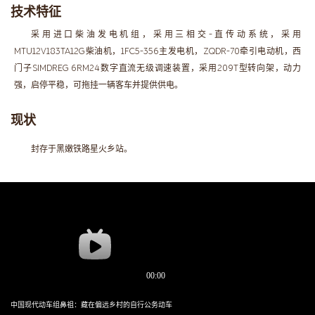
技术特征
采用进口柴油发电机组，采用三相交-直传动系统，采用
MTU12V183TA12G柴油机，1FC5-356主发电机，ZQDR-70牵引电动机，西
门子SIMDREG 6RM24数字直流无级调速装置，采用209T型转向架，动力
强，启停平稳，可拖挂一辆客车并提供供电。
现状
封存于黑嫩铁路星火乡站。
中国现代动车组鼻祖：藏在偏远乡村的自行公务动车