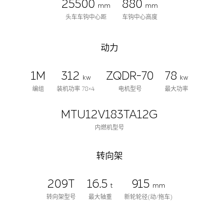
25500
880
mm
mm
头车车钩中心距
车钩中心高度
动力
1M
312
ZQDR-70
78
kw
kw
编组
装机功率 78×4
电机型号
最大功率
MTU12V183TA12G
内燃机型号
转向架
209T
16.5
915
t
mm
转向架型号
最大轴重
新轮轮径(动/拖车)