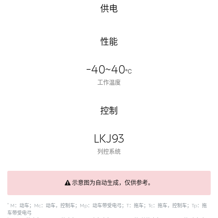
供电
性能
-40~40
℃
工作温度
控制
LKJ93
列控系统
示意图为自动生成，仅供参考。
*
M：动车；Mc：动车，控制车；Mp：动车带受电弓；T：拖车；Tc：拖车，控制车；Tp：拖
车带受电弓