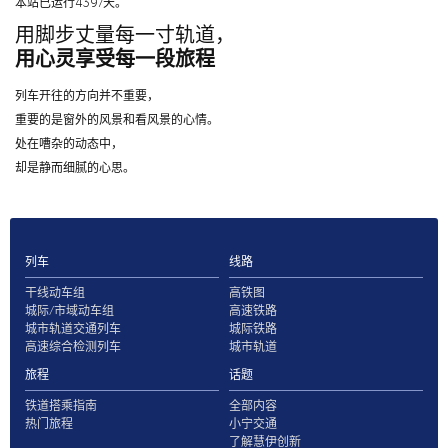
本站已运行4397天。
用脚步丈量每一寸轨道，
用心灵享受每一段旅程
列车开往的方向并不重要，
重要的是窗外的风景和看风景的心情。
处在嘈杂的动态中，
却是静而细腻的心思。
列车
线路
干线动车组
高铁图
城际/市域动车组
高速铁路
城市轨道交通列车
城际铁路
高速综合检测列车
城市轨道
旅程
话题
铁道搭乘指南
全部内容
热门旅程
小宁交通
了解慧伊创新