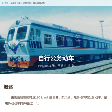
主页
动车组列车
早期探索
自行公务动车
自行公务动车
1997年04月01日问世 共1列
图 / 中车唐山
概述
由唐山研制的时速120 km/h耐高寒、抗风沙，电传动内燃公务动车，是
电传动动车的鼻祖(之一)。