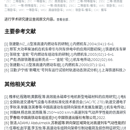
*
ZE：二等座车；ZY：一等座车；ZS：商务座车；ZET：二等/特等座车；ZES：二等/商务座
车；ZYT：一等/特等座车；ZYS：一等/商务座车；ZEC：二等座车/餐车；WR：软卧车；WE：
二等卧车；WY：一等卧车；WG：高级软卧车；WRC：软卧车/餐车；CA：餐车
进行学术研究建议查阅原文内容。
查看全部…
主要参考文献
[1] 张建勤.NZ_J1型准高速内燃动车的研制[J].内燃机车,2004(04):1-6+1.
[2] 邢军.大功率柴油机在机车牵引与列车供电中的应用问题初探[J].铁道机车车辆,2003(S
[3] 张晓宝.“金轮”号内燃动车组动车的研制[J].内燃机车,2003(02):1-6+1.
[4] 严彪.西部铁路客运新亮点——“金轮”号[J].机车电传动,2002(02):66.
[5] 张建勤.NZJ1型准高速内燃动车组[J].内燃机车,2000(07):1-11+1.
[6] 汪勤.沪宁线“新曙光”号列车运行试验时轨道动态测试分析[J].上海铁道科技,2000(02
其他相关文献
[1] 槐孝纪,程路明,黄鹏程,等.高效能永磁牵引电机新型电磁材料的应用研究[J].电机技术,202
[2] 全国轨道交通电气设备与系统标准化技术委员会(SAC/TC 278).轨道交通电子设备 
[3] 李秋泽,单巍,张英春等.中国高速动车组转向架技术发展及展望[J].机车电传动,2023(0
[4] 刘翰林,杨志刚,吴雨薇,等.250～400 km/h高速列车气动声学性能的仿真研究[J].铁道
[5] 罗春晓.中国高铁动车组巡览[M].中国铁道出版社有限公司,2022.
[6] 张洁,ADAMU Abdulmalik,苏新超等.转向架区域简化对高速列车气动性能的影响（英文）[J].Jou
[7] 任尊松,赵宇嘉,李玉怡,等.高速动车组转向架牵引制动载荷及损伤特征研究[J].机械工程学报,