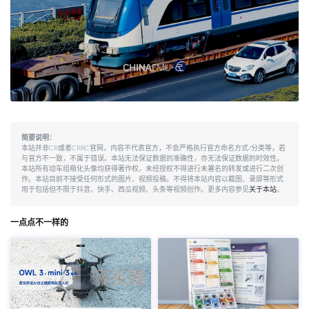
简要说明：
本站并非CR或者CRRC官网，内容不代表官方，不会严格执行官方命名方式/分类等，若
与官方不一致，不属于错误。本站无法保证数据的准确性，亦无法保证数据的时效性。
本站所有动车组萌化头像均获得著作权，未经授权不得进行未署名的转发或进行二次创
作。本站目前不接受任何形式的图片、视频投稿。不得将本站内容以截图、录屏等形式
用于包括但不限于抖音、快手、西瓜视频、头条等视频创作。更多内容参见
关于本站
。
一点点不一样的