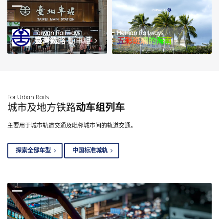
Taiwan Railways
Hainan Railways
臺灣鐵路
動車組
五彩斑斓的海南
图 / wmteng
For Urban Rails
城市及地方铁路
动车组列车
主要用于城市轨道交通及毗邻城市间的轨道交通。
探索全部车型
中国标准城轨