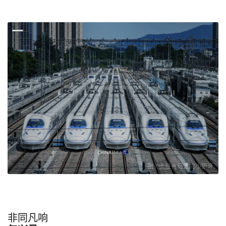
图 / 土豆有可爱的小狼牙
非同凡响