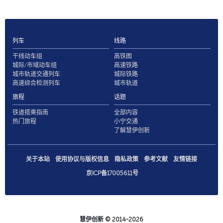
列车
线路
干线动车组
高铁图
城际/市域动车组
高速铁路
城市轨道交通列车
城际铁路
高速综合检测列车
城市轨道
旅程
话题
铁道搭乘指南
全部内容
热门旅程
小宁交通
了解慧伊创新
关于本站
使用协议与版权信息
隐私政策
参考文献
友情链接
京ICP备17005611号
慧伊创新
© 2014-2026