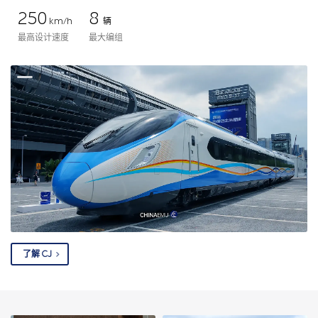
250
8
km/h
辆
最高设计速度
最大编组
了解 CJ