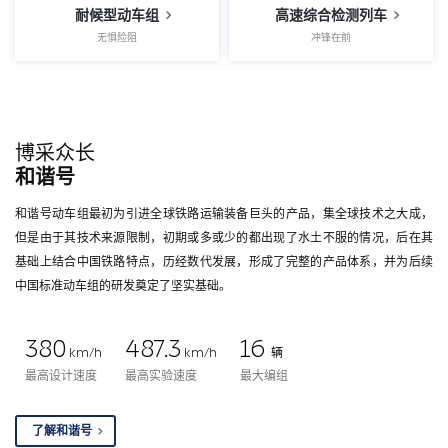
耐候型动车组
高速综合检测列车
无惧险阻
冲锋在前
博采众长
和谐号
和谐号动车组最初为引进全球铁路运输装备巨头的产品，集全球技术之大成，
但是由于其技术来源限制，初期或多或少的都出现了水土不服的情况，后在其
基础上结合中国铁路特点，历经数代发展，形成了完整的产品体系，并为后续
中国标准动车组的研发奠定了坚实基础。
380
487.3
16
km/h
km/h
辆
最高设计速度
最高实验速度
最大编组
了解和谐号