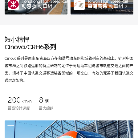
Hongkong High Speed Rail
Taiwan High Speed Rail
動感號
動車組
臺灣高鐵
動車組
图 / wmteng
短小精悍
Cinova/CRH6系列
Cinova系列是原南车青岛四方在和谐号动车组和城轨列车的基础上，针对中国
城市群之间铁路运输的特点研制的定位于高速动车组与城市轨道交通之间的产
品，填补了中国轨道交通客运装备领域的一项空白，有效的完善了我国轨道交
通层次架构。
200
8
km/h
辆
最高设计速度
最大编组