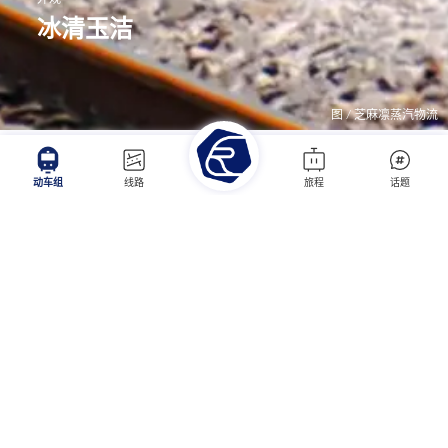
冰清玉洁
图 / 芝麻凛蒸汽物流
图 / 董邱迪
动车组
线路
旅程
话题