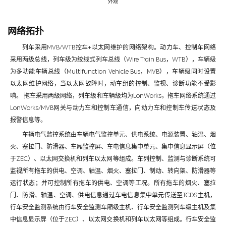
外观
网络拓扑
列车采用MVB/WTB控车+以太网维护的网络架构。动力车、控制车网络
采用两级总线，列车级为绞线式列车总线（Wire Train Bus，WTB），车辆级
为多功能车辆总线（Multifunction Vehicle Bus，MVB），车辆级同时设置
以太网维护网络，当以太网故障时，动车组的控制、监视、诊断功能不受影
响。 拖车采用两级网络，列车级和车辆级均为LonWorks，拖车网络系统通过
LonWorks/MVB网关与动力车和控制车通信，向动力车和控制车传送状态及
报警信息等。
车辆电气监控系统由车辆电气监控单元、供电系统、电源装置、轴温、烟
火、塞拉门、防滑器、车厢监控屏、车电信息集中单元、集中信息显示屏（位
于ZEC）、以太网交换机和列车以太网等组成。车列控制、监测与诊断系统可
监视所有拖车的供电、空调、轴温、烟火、塞拉门、制动、转向架、防滑器等
运行状态；并可控制所有拖车的供电、空调等工况。所有拖车的烟火、塞拉
门、防滑、轴温、空调、供电信息通过车电信息集中单元传送至TCDS主机，
行车安全监测系统由行车安全监测车厢级主机、行车安全监测列车级主机及集
中信息显示屏（位于ZEC）、以太网交换机和列车以太网等组成。行车安全监