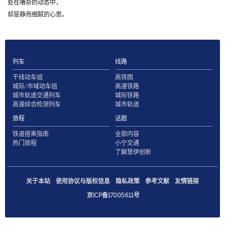
处在嘈杂的动态中，
却是静而细腻的心思。
列车
线路
干线动车组
高铁图
城际/市域动车组
高速铁路
城市轨道交通列车
城际铁路
高速综合检测列车
城市轨道
旅程
话题
铁道搭乘指南
全部内容
热门旅程
小宁交通
了解慧伊创新
关于本站
使用协议与版权信息
隐私政策
参考文献
友情链接
京ICP备17005611号