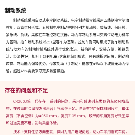
制动系统
制动系统采用自动式电空制动系统，电空制动指令线采用五线制电空制动
控制，双管供风形式。五线制电空制动控制分别为制动线、缓解线、保压线、
紧急线、负线，集成在车端控制连接器。动力车制动系统以交流传动电力机车
为基础，拖车制动系统以25T型客车为基础，控制车则同时集成了拖车制动系
统与动力车的制动控制系统并进行优化改进，结构简单、安装方便、编组灵
活、经济性好；相对于既有机车+客车的编组形式，具有站折时间短、制动响
应快、制动能力强等优势。停放制动（手制动）能够在4‰以下坡度无动力停
留，超过4‰需要采取更多防溜措施。
存在的问题和不足
CR200J第一代存在一系列的问题。采用和普速列车类似的车厢风挡结
构，在过弯时会摩擦发出声音且气密性不足。与既有25T保持相同尺寸，车体
高度（不含空调）为4030 mm，宽度3105 mm，较窄的车厢宽度导致坐席
和过道宽度不足，影响乘坐体验。
技术上支持任意方向重联，但因为用户选配问题，动力车采用詹式车钩，