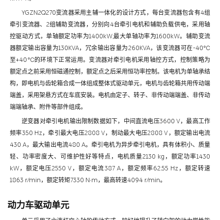
YGZN2Q270变流器采用主辅一体化的设计方式，每台变流器包含有4组
牵引变流器、2组辅助变流器，分别向4台牵引电机和辅助负载供电，采用轴
控驱动方式，单轴额定功率为1400kW,最大单轴功率为1600kW。辅助变流
器额定输出容量为130KVA，冗余输出容量为260KVA，该变流器可在-40℃
至+40℃的环境下正常运用。变流器对牵引电机采用轴控方式，控制策略为
额定点之前采用恒磁通控制，额定点之后采用恒功率控制。该电机为单轴承结
构，即电机与齿轮箱合成一体组成整体式驱动单元，电机与齿轮箱共用传动端
端盖，采用架悬方式在车底安装。电机由定子、转子、非传动端端盖、非传动
端端轴承、附件等部件组成。
逆变器对牵引电机输出限制数据如下，中间直流电压3600 V，最高工作
频率350 Hz，牵引最大电压2808 V，制动最大电压2808 V，额定输出电流
430 A，最大输出电流480 A。牵引电机为异步牵引电机，具有体积小、质量
轻、功率密度大、可维护性好等特点，电机质量2130 kg，额定功率1430
kW，额定电压2550 V，额定电流387 A，额定频率62.55 Hz，额定转速
1863 r/min，额定转矩7330 N·m，最高转速4094 r/min。
动力车驱动单元