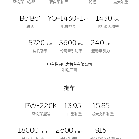
转向架中心距
转向架轴距
轮径
最大轴重
Bo'Bo'
YQ-1430-1
1430
× 4
kw
轴式
电机型号
电机最大功率
5720
5600
240
kw
kw
kN
装机功率
轮周牵引功率
起动牵引力
中车株洲电力机车有限公司
制造厂商
拖车
PW-220K
13.95
15.85
t
t
转向架型号
自重轴重
最大允许轴重
18000
2600
915
mm
mm
mm
转向架中心距
转向架轴距
新轮轮径(动/拖车)