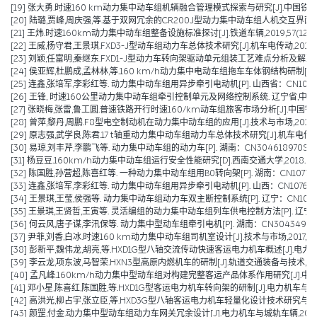
[19] 张大勇.时速160 km动力集中动车组机辆融合管理模式探索与研究[J].中国铁路,202
[20] 陆璐,贾峰,周庆强,等.基于双网冗余的CR200J型动力集中动车组人机交互界面设计[J].
[21] 王炜.时速160km动力集中动车组整备设施标准探讨[J].铁道车辆,2019,57(12):38
[22] 王威,杨守君,王景琪.FXD3-J型动车组动力车总体技术研究[J].机车电传动,2019(06
[23] 刘颖,任富明,秦继东.FXD1-J型动力车转向架驱动单元组装工艺难点分析及解决方案[J]
[24] 侯亚辉,杜鹏成,孟林林,等.160 km/h动力集中电动车组拖车车体钢结构研制[J].铁道技
[25] 连鑫,张培军,李彩红等. 动力集中动车组用异步牵引电动机[P]. 山西省：CN10768185
[26] 王锋, 时速160公里动力集中动车组牵引控制单元及网络控制系统. 辽宁省,中车大
[27] 张晓梅,张雷,鲁工圆.普速铁路开行时速160/km动车组旅客市场分析[J].中国铁路,20
[28] 曾萍,黎丹,周鹏.F8型电空制动机在动力集中动车组的应用[J].技术与市场,2018,25(
[29] 原志强,武学良,陈君.17 t轴重动力集中动车组动力车总体技术研究[J].机车电传动,201
[30] 易琼,刘丰芹,李鹏飞等. 动力集中动车组的动力车[P]. 湖南：CN304618970S,201
[31] 杨豆豆.160km/h动力集中动车组运行安全性能研究[D].西南交通大学,2018.
[32] 陈国胜,孙营超,陈喜红等. 一种动力集中动车组用B0转向架[P]. 湖南：CN107738660
[33] 连鑫,张培军,李彩红等. 动力集中动车组用异步牵引电动机[P]. 山西：CN107681855
[34] 王景琪,王莹,侯强等. 动力集中动车组动力车双主断控制系统[P]. 辽宁：CN10747208
[35] 王景琪,王贤哲,王寅等. 灵活编组的动力集中动车组列车供电控制方法[P]. 辽宁：CN107
[36] 何云风,唐子谋,李汛保等. 动力集中型动车组牵引电机[P]. 湖南：CN304349051S,2
[37] 尹菲,刘香,白冰.时速160 km动力集中动车组司机室设计[J].技术与市场,2017,24(10
[38] 彭新平,魏伟龙,胡亮,等.HXD1G型八轴交流传动快速客运电力机车概述[J].电力机车与城
[39] 李云龙,项东波,马智荣.HXN3型高原内燃机车的研制[J].轨道交通装备与技术,2016(
[40] 孟凡峰.160km/h动力集中型动车组对构建完整客运产品体系作用研究[J].中国铁路,2
[41] 邓小星,陈喜红,陈国胜,等.HXD1G型客运电力机车转向架的研制[J].电力机车与城轨车辆,
[42] 高洪光,柳占宇,张立臣,等.HXD3G型八轴客运电力机车轻量化设计技术研究与实现[J].
[43] 颜罡,付金.动力集中型动车组动力车网关冗余设计[J].电力机车与城轨车辆,2016,39(