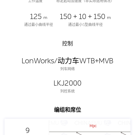
工作温度
标定起动加速度（非实际运用情况）
125
150 + 10 + 150
m
m
通过最小曲线半径
通过最小S型曲线半径
控制
LonWorks/动力车WTB+MVB
列车网络
LKJ2000
列控系统
编组和席位
Mpc
9