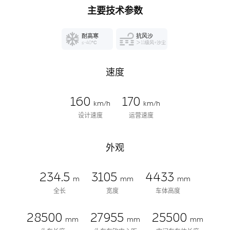
主要技术参数
耐高寒
抗风沙
≤-40℃
＞11级风+沙尘
速度
160
170
km/h
km/h
设计速度
运营速度
外观
234.5
3105
4433
m
mm
mm
全长
宽度
车体高度
28500
27955
25500
mm
mm
mm