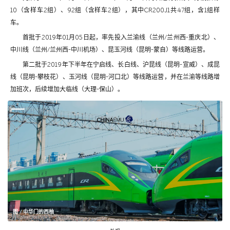
10（含样车2组）、92组（含样车2组），其中CR200J1共47组，含1组样
车。
首批于2019年01月05日起，率先投入兰渝线（兰州/兰州西-重庆北）、
中川线（兰州/兰州西-中川机场）、昆玉河线（昆明-蒙自）等线路运营。
第二批于2019年下半年在宁启线、长白线、沪昆线（昆明-宣威）、成昆
线（昆明-攀枝花）、玉河线（昆明-河口北）等线路运营，并在兰渝等线路增
加班次，后续增加大临线（大理-保山）。
图 / 中华门的西柚