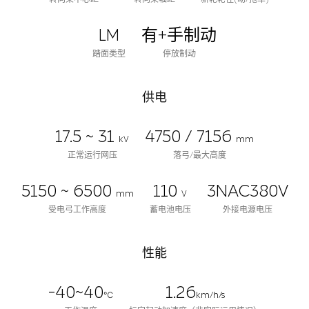
LM
有+手制动
踏面类型
停放制动
供电
17.5 ~ 31
4750 / 7156
kV
mm
正常运行网压
落弓/最大高度
5150 ~ 6500
110
3NAC380V
mm
V
受电弓工作高度
蓄电池电压
外接电源电压
性能
-40~40
1.26
℃
km/h/s