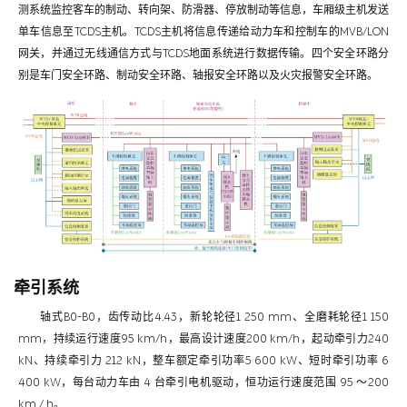
测系统监控客车的制动、转向架、防滑器、停放制动等信息，车厢级主机发送
单车信息至TCDS主机。TCDS主机将信息传递给动力车和控制车的MVB/LON
网关，并通过无线通信方式与TCDS地面系统进行数据传输。四个安全环路分
别是车门安全环路、制动安全环路、轴报安全环路以及火灾报警安全环路。
牵引系统
轴式B0-B0，齿传动比4.43，新轮轮径1 250 mm、全磨耗轮径1 150
mm，持续运行速度95 km/h，最高设计速度200 km/h，起动牵引力240
kN、持续牵引力 212 kN，整车额定牵引功率5 600 kW、短时牵引功率 6
400 kW，每台动力车由 4 台牵引电机驱动，恒功运行速度范围 95 ～200
km / h。