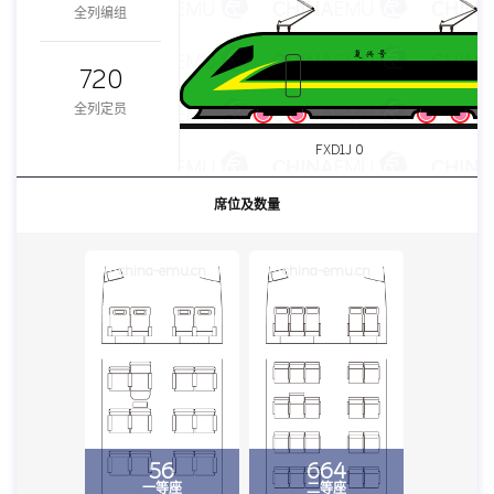
全列编组
720
全列定员
FXD1J 0
席位及数量
china-emu.cn
china-emu.cn
56
664
一等座
二等座