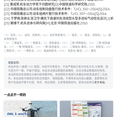
[21] 黄成荣.机车动力学若干问题研究[D].中国铁道科学研究院,2015.
[22] 中国铁路总公司.动车组制动盘暂行技术条件：TJ/CL 310—2014[S].2014.
[23] 中国铁路总公司.动车组闸片暂行技术条件：TJ/CL 307—2014[S].2014.
[24] 于梦阁,张继业,张卫华.横风下高速列车流线型头型多目标气动优化设计[J].机械工程学报,
[25] 鲍维千,机车总体与转向架[M].北京:中国铁道出版社,2010.
*
M：动车；Mc：动车，控制车；Mp：动车带受电弓；T：拖车；Tc：拖车，控制车；Tp：拖
车带受电弓
*
ZE：二等座车；ZY：一等座车；ZS：商务座车；ZET：二等/特等座车；ZES：二等/商务座
车；ZYT：一等/特等座车；ZYS：一等/商务座车；ZEC：二等座车/餐车；WR：软卧车；WE：
二等卧车；WY：一等卧车；WG：高级软卧车；WRC：软卧车/餐车；CA：餐车
简要说明：
本站并非CR或者CRRC官网，内容不代表官方，不会严格执行官方命名方式/分类等，若
与官方不一致，不属于错误。本站无法保证数据的准确性，亦无法保证数据的时效性。
本站所有动车组萌化头像均获得著作权，未经授权不得进行未署名的转发或进行二次创
作。本站目前不接受任何形式的图片、视频投稿。不得将本站内容以截图、录屏等形式
用于包括但不限于抖音、快手、西瓜视频、头条等视频创作。更多内容参见
关于本站
。
一点点不一样的