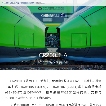
主页
动车组列车
CR200J(1.0)系列
CR200J1-A
CR200J1-A
2018年12月问世 共46列
图 / 中华门的西柚
CR200J1-A采用FXD1-J动力车，使用中车株洲YQ-1430-1电动机，株洲
中车时代tPower-TI10 (EL/JP2)、tPower-TI17 (EL/JP1)或中车永济电机
YGZN2Q-270型IGBT-VVVF，拖车采用PW220K型转向架，支持与
CR200J2-A或CR200J3-A重联运行。
先后于2018年11月30日、2019年06月06日两次进行招标，分别招标