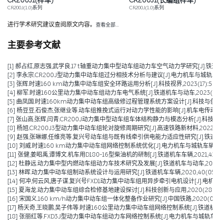
CR200J1(样车)
CR200J1(长编组样车)
CR200J(1.0)系列
CR200J(1.0)系列
进行学术研究建议查阅原文内容。
查看全部…
主要参考文献
[1] 郝占红,原志强,武学良.17 t轴重动力集中型动车组动力车空气动力学研究[J].铁道机车与动车
[2] 李永宗.CR200J型动力集中动车组过分相技术分析与建议[J].电力机车与城轨车辆,2023
[3] 张辉.时速160 km动力集中动车组安全环路运用分析[J].科技视界,2023(17):59-6
[4] 柳军.时速160公里动力集中动车组动力车电气系统[J].铁道机车与动车,2023(06):
[5] 曲凤国.时速160km动力集中动车组高级修过程管理系统方案设计[J].科技与创新,2023
[6] 杨豆豆,石俊杰,张继业等.动车组推挽式运行对动力学性能的影响[J].机车电传动,2021(
[7] 张山高,张辉,闫青.CR200J动力集中型动车组车体结构静力与模态分析[J].科技与创新,2
[8] 杨旭.CR200J3型动力集中动车组轮对旋修周期研究[J].高速铁路新材料,2022,1(03)
[9] 赵强,张琳娜,任维亮等.复兴号动车组与既有线牵引供电能力适应性研究[J].铁道机车车辆,2
[10] 刘威.时速160 km动力集中动车组网络控制系统优化[J].电力机车与城轨车辆,2022,
[11] 张健,姜昭禹,谭博文.机车用D180-16型柴油机的研制[J].铁道机车车辆,2021,41(05)
[12] 杜静远.动力集中型内燃动车组动力车技术研究及发展[J].铁道机车与动车,2021(05)
[13] 林晖.动力集中动车组制动系统设计与运用研究[J].铁道机车车辆,2020,40(05):1-
[14] 何冲,何云风,唐子谋.复兴号FXD1动力集中动车组用异步牵引电机设计[J].电机与控制应用
[15] 夏海龙.动力集中动车组综合检修基地建设探讨[J].科技创新与应用,2020(28):72-
[16] 宋国义.160 km/h动力集中动车组一体化整备作业研究[J].中国铁路,2020(07):8
[17] 杨天奇,王晓鹏,吴子伟等.时速160公里动力集中动车组网络控制系统[J].铁道机车与动车
[18] 张丽红等.FXD3J型动力集中动车组动力车网络控制系统[J].电力机车与城轨车辆,20