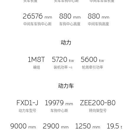
头车长度
头车车钩中心距
中间车车体长度
26576
880
880
mm
mm
mm
中间车车钩中心距
车钩中心高度
中间车钩高度
动力
1M8T
5720
5600
kw
kw
编组
装机功率 ×4
轮周牵引功率
动力车
FXD1-J
19979
ZEE200-B0
mm
动力车型号
车钩中心距
转向架型号
9000
2900
1250
19.5
mm
mm
mm
t