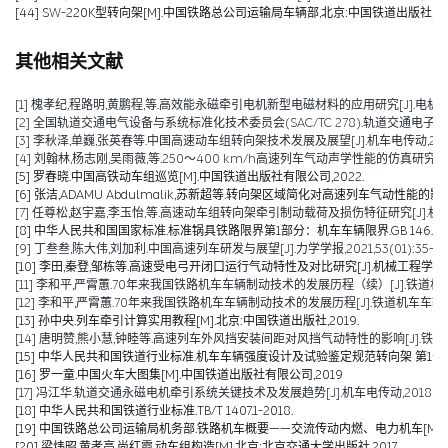
[44] SW-220K型转向架[M].中国铁路总公司运输局车辆部,北京:中国铁道出版社,201
其他相关文献
[1] 槐孝纪,程路明,黄鹏程,等.高效能永磁牵引电机新型电磁材料的应用研究[J].电机技术,202
[2] 全国轨道交通电气设备与系统标准化技术委员会(SAC/TC 278).轨道交通电子设备 
[3] 李秋泽,单巍,张英春等.中国高速动车组转向架技术发展及展望[J].机车电传动,2023(0
[4] 刘翰林,杨志刚,吴雨薇,等.250～400 km/h高速列车气动声学性能的仿真研究[J].铁道
[5] 罗春晓.中国高铁动车组巡览[M].中国铁道出版社有限公司,2022.
[6] 张洁,ADAMU Abdulmalik,苏新超等.转向架区域简化对高速列车气动性能的影响（英文）[J].Jou
[7] 任尊松,赵宇嘉,李玉怡,等.高速动车组转向架牵引制动载荷及损伤特征研究[J].机械工程学报,
[8] 中华人民共和国国家标准.标准锅具铁路限界第1部分：机车车辆限界.GB 146.1-2
[9] 丁叁叁,陈大伟,刘加利.中国高速列车研发与展望[J].力学学报,2021,53(01):35-50
[10] 李田,秦登,邹栋等.高速受电弓开闭口运行气动特性及对比研究[J].机械工程学报,2020,
[11] 李和平,严霄蕙.70年来我国铁路机车车辆制动技术的发展历程（续）[J].铁道机车车辆,20
[12] 李和平,严霄蕙.70年来我国铁路机车车辆制动技术的发展历程[J].铁道机车车辆,2019,
[13] 孙中央.列车牵引计算实用教程[M].北京:中国铁道出版社,2019.
[14] 唐明赞,熊小慧,钟睦等.高速列车外风挡安装间距对风挡气动特性的影响[J].铁道科学与工
[15] 中华人民共和国铁道行业标准.机车车辆强度设计及试验鉴定规范转向架 第1部分:转向架构架
[16] 罗一童.中国火车大图集[M].中国铁道出版社有限公司,2019
[17] 冯江华.轨道交通永磁电机牵引系统关键技术及发展趋势[J].机车电传动,2018(06):
[18] 中华人民共和国铁道行业标准.TB/T 1407.1-2018.
[19] 中国铁路总公司运输局机务部.铁路机车概要——交流传动内燃、电力机车[M].北京
[20] 梁炜昭,黄孝亮,尚红霞.动车组构造[M].北京:北京交通大学出版社,2017.