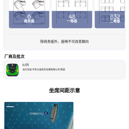
6
48
832
商务座
一等座
二等座
除商务座外，座椅不可改变朝向
厂商及批次
0.1
列
动力车由 中车大连机车车辆有限公司 制造
坐席间距示意