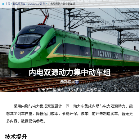
主页
动车组列车
CR200J(2.0)系列
内电双源动力集中动车组
内电双源动力集中动车组
未制造实车
图 / 幺三铁线
暂无该车型照片，图为该系列其他车型
采用内燃与电力集成双源设计，同一动力车集成内燃与电力双源动力，能
够减少列车自重，降低运用成本，节能环保。该车目前并未制造实车，暂无更
多内容，数据仅供参考。
技术提升