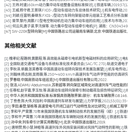
[42] 王炜.时速160km动力集中动车组整备设施标准探讨[J].铁道车辆,2019,57(12):38
[43] 王威,杨守君,王景琪.FXD3-J型动车组动力车总体技术研究[J].机车电传动,2019(06
[44] 刘颖,任富明,秦继东.FXD1-J型动力车转向架驱动单元组装工艺难点分析及解决方案[J
[45] 曾萍,黎丹,周鹏.F8型电空制动机在动力集中动车组的应用[J].技术与市场,2018,25(
[46] 何云风,唐子谋,李汛保等. 动力集中型动车组牵引电机[P]. 湖南：CN304349051S,2
[47] SW-220K型转向架[M].中国铁路总公司运输局车辆部,北京:中国铁道出版社,201
其他相关文献
[1] 槐孝纪,程路明,黄鹏程,等.高效能永磁牵引电机新型电磁材料的应用研究[J].电机技术,202
[2] 全国轨道交通电气设备与系统标准化技术委员会(SAC/TC 278).轨道交通电子设备 
[3] 李秋泽,单巍,张英春等.中国高速动车组转向架技术发展及展望[J].机车电传动,2023(0
[4] 刘翰林,杨志刚,吴雨薇,等.250～400 km/h高速列车气动声学性能的仿真研究[J].铁道
[5] 罗春晓.中国高铁动车组巡览[M].中国铁道出版社有限公司,2022.
[6] 张洁,ADAMU Abdulmalik,苏新超等.转向架区域简化对高速列车气动性能的影响（英文）[J].Jou
[7] 任尊松,赵宇嘉,李玉怡,等.高速动车组转向架牵引制动载荷及损伤特征研究[J].机械工程学报,
[8] 中华人民共和国国家标准.标准锅具铁路限界第1部分：机车车辆限界.GB 146.1-2
[9] 丁叁叁,陈大伟,刘加利.中国高速列车研发与展望[J].力学学报,2021,53(01):35-50
[10] 李田,秦登,邹栋等.高速受电弓开闭口运行气动特性及对比研究[J].机械工程学报,2020,
[11] 李和平,严霄蕙.70年来我国铁路机车车辆制动技术的发展历程（续）[J].铁道机车车辆,20
[12] 李和平,严霄蕙.70年来我国铁路机车车辆制动技术的发展历程[J].铁道机车车辆,2019,
[13] 孙中央.列车牵引计算实用教程[M].北京:中国铁道出版社,2019.
[14] 唐明赞,熊小慧,钟睦等.高速列车外风挡安装间距对风挡气动特性的影响[J].铁道科学与工