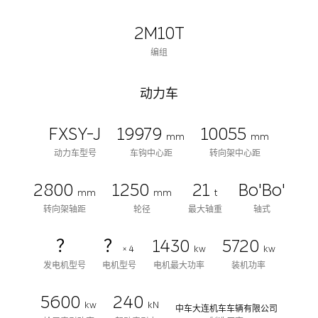
2M10T
编组
动力车
FXSY-J
19979
10055
mm
mm
动力车型号
车钩中心距
转向架中心距
2800
1250
21
Bo'Bo'
mm
mm
t
转向架轴距
轮径
最大轴重
轴式
？
？
1430
5720
× 4
kw
kw
发电机型号
电机型号
电机最大功率
装机功率
5600
240
kw
kN
中车大连机车车辆有限公司