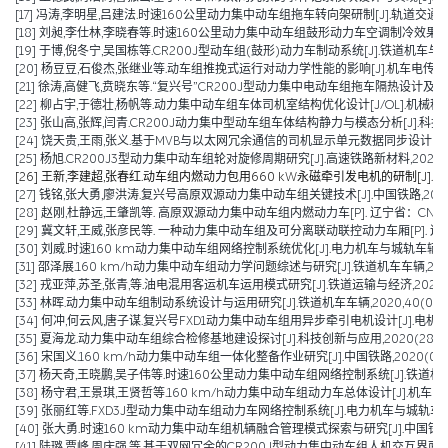
[17] 冯涛,李明星,吕建法.时速160公里动力集中动车组拖车转向架研制[J].轨道交通装备与技
[18] 刘昶,李仕林,李晓春等.时速160公里动力集中动车组鼓形动力车空调制冷效果优化及技
[19] 于博,倪冬宁,吴国栋等.CR200J型动车组(鼓形)动力车制动系统[J].铁道机车与动车,20
[20] 杨豆豆,石俊杰,张继业等.动车组推挽式运行对动力学性能的影响[J].机车电传动,2021
[21] 徐涛,高健飞,贲晓东等.“复兴号”CR200J型动力集中电动车组拖车隔热设计及车窗优化[J
[22] 柳占宇,于德壮,杨帆等.动力集中动车组车体司机室结构优化设计[J/OL].机械科学与技术:
[23] 张山高,张辉,闫青.CR200J动力集中型动车组车体结构静力与模态分析[J].科技与创新,
[24] 饶天贵,王雨,张义.基于MVB与以太网冗余通信的司机显示单元数据同步设计[J].控制与
[25] 杨旭.CR200J3型动力集中动车组轮对旋修周期研究[J].高速铁路新材料,2022,1(03
[26] 王新,李建超,张春红.动车组内燃动力包用660 kW永磁牵引发电机的研制[J].电机技术,
[27] 钱铭,张大勇,廖洪涛.复兴号高原双源动力集中动车组关键技术[J].中国铁路,2022(0
[28] 赵刚,杜静远,王肇凯等. 高原双源动力集中动车组内燃动力车[P]. 辽宁省：CN307308
[29] 冀文轩,王威,张彦民等. 一种动力集中动车组及可分离联动联控动力车厢[P]. 辽宁省：CN
[30] 刘威.时速160 km动力集中动车组网络控制系统优化[J].电力机车与城轨车辆,2022,
[31] 邵泽展.160 km/h动力集中动车组动力学问题综述与研究[J].铁道机车车辆,2021,4
[32] 戎亚萍,苏圣,张青,等.油电混用客运机车运用模式研究[J].铁道运输与经济,2021,43(1
[33] 林晖.动力集中动车组制动系统设计与运用研究[J].铁道机车车辆,2020,40(05):1-
[34] 何冲,何云风,唐子谋.复兴号FXD1动力集中动车组用异步牵引电机设计[J].电机与控制应用
[35] 夏海龙.动力集中动车组综合检修基地建设探讨[J].科技创新与应用,2020(28):72-
[36] 宋国义.160 km/h动力集中动车组一体化整备作业研究[J].中国铁路,2020(07):8
[37] 杨天奇,王晓鹏,吴子伟等.时速160公里动力集中动车组网络控制系统[J].铁道机车与动车
[38] 杨守君,王景琪,王贤哲等.160 km/h动力集中动车组动力车总体设计[J].机车电传动,2
[39] 张丽红等.FXD3J型动力集中动车组动力车网络控制系统[J].电力机车与城轨车辆,20
[40] 张大勇.时速160 km动力集中动车组机辆融合管理模式探索与研究[J].中国铁路,202
[41] 陆璐,贾峰,周庆强,等.基于双网冗余的CR200J型动力集中动车组人机交互界面设计[J].