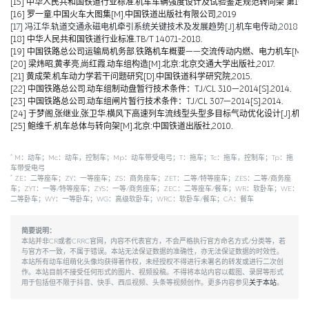
[15] 中华人民共和国铁道行业标准.机车车辆强度设计及试验鉴定规范转向架 第1部分:转向架构架
[16] 罗一童.中国火车大图集[M].中国铁道出版社有限公司,2019
[17] 冯江华.轨道交通永磁电机牵引系统关键技术及发展趋势[J].机车电传动,2018(06):
[18] 中华人民共和国铁道行业标准.TB/T 1407.1-2018.
[19] 中国铁路总公司运输局机务部.铁路机车概要——交流传动内燃、电力机车[M].北京
[20] 梁炜昭,黄孝亮,尚红霞.动车组构造[M].北京:北京交通大学出版社,2017.
[21] 黄成荣.机车动力学若干问题研究[D].中国铁道科学研究院,2015.
[22] 中国铁路总公司.动车组制动盘暂行技术条件：TJ/CL 310—2014[S].2014.
[23] 中国铁路总公司.动车组闸片暂行技术条件：TJ/CL 307—2014[S].2014.
[24] 于梦阁,张继业,张卫华.横风下高速列车流线型头型多目标气动优化设计[J].机械工程学报,
[25] 鲍维千,机车总体与转向架[M].北京:中国铁道出版社,2010.
*
M：动车；Mc：动车，控制车；Mp：动车带受电弓；T：拖车；Tc：拖车，控制车；Tp：拖
车带受电弓
*
ZE：二等座车；ZY：一等座车；ZS：商务座车；ZET：二等/特等座车；ZES：二等/商务座
车；ZYT：一等/特等座车；ZYS：一等/商务座车；ZEC：二等座车/餐车；WR：软卧车；WE：
二等卧车；WY：一等卧车；WG：高级软卧车；WRC：软卧车/餐车；CA：餐车
简要说明：
本站并非CR或者CRRC官网，内容不代表官方，不会严格执行官方命名方式/分类等，若
与官方不一致，不属于错误。本站无法保证数据的准确性，亦无法保证数据的时效性。
本站所有动车组萌化头像均获得著作权，未经授权不得进行未署名的转发或进行二次创
作。本站目前不接受任何形式的图片、视频投稿。不得将本站内容以截图、录屏等形式
用于包括但不限于抖音、快手、西瓜视频、头条等视频创作。更多内容参见
关于本站
。