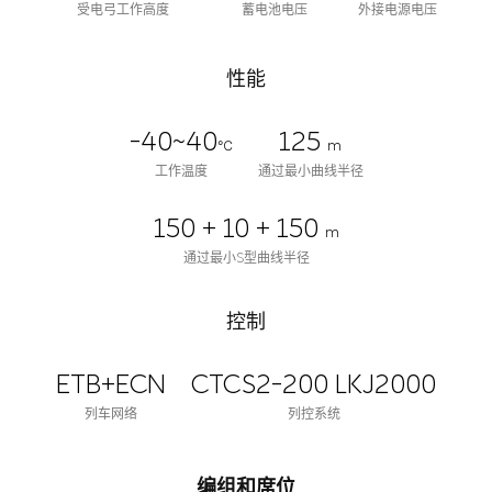
受电弓工作高度
蓄电池电压
外接电源电压
性能
-40~40
125
℃
m
工作温度
通过最小曲线半径
150 + 10 + 150
m
通过最小S型曲线半径
控制
ETB+ECN
CTCS2-200 LKJ2000
列车网络
列控系统
编组和席位