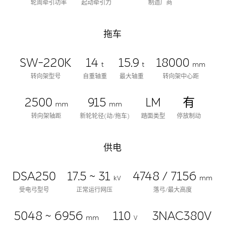
轮周牵引功率
起动牵引力
制造厂商
拖车
SW-220K
14
15.9
18000
t
t
mm
转向架型号
自重轴重
最大轴重
转向架中心距
2500
915
LM
有
mm
mm
转向架轴距
新轮轮径(动/拖车)
踏面类型
停放制动
供电
DSA250
17.5 ~ 31
4748 / 7156
kV
mm
受电弓型号
正常运行网压
落弓/最大高度
5048 ~ 6956
110
3NAC380V
mm
V