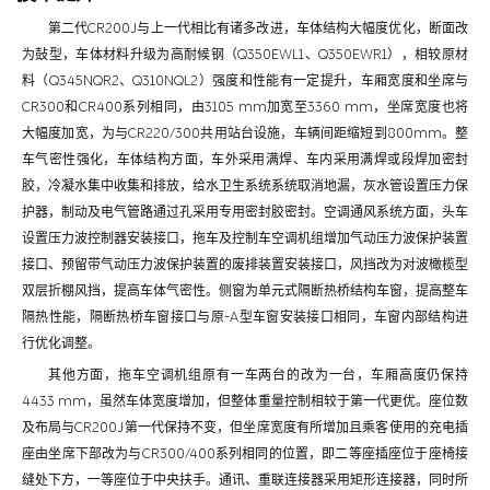
第二代CR200J与上一代相比有诸多改进，车体结构大幅度优化，断面改
为鼔型，车体材料升级为高耐候钢（Q350EWL1、Q350EWR1），相较原材
料（Q345NQR2、Q310NQL2）强度和性能有一定提升，车厢宽度和坐席与
CR300和CR400系列相同，由3105 mm加宽至3360 mm，坐席宽度也将
大幅度加宽，为与CR220/300共用站台设施，车辆间距缩短到800mm。整
车气密性强化，车体结构方面，车外采用满焊、车内采用满焊或段焊加密封
胶，冷凝水集中收集和排放，给水卫生系统系统取消地漏，灰水管设置压力保
护器，制动及电气管路通过孔采用专用密封胶密封。空调通风系统方面，头车
设置压力波控制器安装接口，拖车及控制车空调机组增加气动压力波保护装置
接口、预留带气动压力波保护装置的废排装置安装接口，风挡改为对波橄榄型
双层折棚风挡，提高车体气密性。侧窗为单元式隔断热桥结构车窗，提高整车
隔热性能，隔断热桥车窗接口与原-A型车窗安装接口相同，车窗内部结构进
行优化调整。
其他方面，拖车空调机组原有一车两台的改为一台，车厢高度仍保持
4433 mm，虽然车体宽度增加，但整体重量控制相较于第一代更优。座位数
及布局与CR200J第一代保持不变，但坐席宽度有所增加且乘客使用的充电插
座由坐席下部改为与CR300/400系列相同的位置，即二等座插座位于座椅接
缝处下方，一等座位于中央扶手。通讯、重联连接器采用矩形连接器，同时所