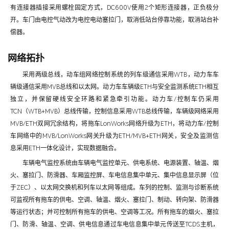
有连接器插接采用螺栓固定方式，DC600V使用2个矩形连接器，正负极分
开。车门由电控气动改为电控电动塞拉门，取消低站台停靠功能，取消站台补
偿器。
网络拓扑
采用两级总线，动车组网络控制系统的列车级通信采用WTB，动力车车
辆级通信采用MVB总线和以太网。动力车车辆级ETH与安全监测系统ETH相互
独立，并保留硬线安全环路和紧急牵引功能。动力车/控制车仍采用
TCN（WTB+MVB）总线传输，控制信息采用WTB总线传输，车辆级网络采用
MVB/ETH双网冗余结构，将拖车LonWorks网络升级为ETH，将动力车/控制
车网络中的MVB/LonWorks网关升级为ETH/MVB+ETH网关，安全及监测信
息采用ETH一体化设计，实现数据融合。
车辆电气监控系统由车辆电气监控单元、供电系统、电源装置、轴温、烟
火、塞拉门、防滑器、车厢监控屏、车电信息集中单元、集中信息显示屏（位
于ZEC）、以太网交换机和列车以太网等组成。车列的控制、监测与诊断系统
可监视所有拖车的供电、空调、轴温、烟火、塞拉门、制动、转向架、防滑器
等运行状态；并可控制所有拖车的供电、空调等工况。所有拖车的烟火、塞拉
门、防滑、轴温、空调、供电信息通过车电信息集中单元传送至TCDS主机，