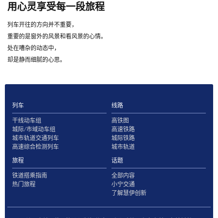
用心灵享受每一段旅程
列车开往的方向并不重要，
重要的是窗外的风景和看风景的心情。
处在嘈杂的动态中，
却是静而细腻的心思。
列车
线路
干线动车组
高铁图
城际/市域动车组
高速铁路
城市轨道交通列车
城际铁路
高速综合检测列车
城市轨道
旅程
话题
铁道搭乘指南
全部内容
热门旅程
小宁交通
了解慧伊创新