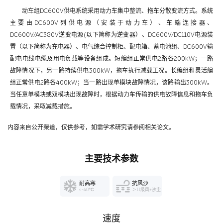
动车组DC600V供电系统采用动力车集中整流、拖车分散变流方式。系统
主要由DC600V列供电源（安装于动力车）、车端连接器、
DC600V/AC380V逆变电源(以下简称为逆变器）、DC600V/DC110V电源装
置（以下简称为充电器）、电气综合控制柜、配电箱、蓄电池组、DC600V输
配电电线电缆及用电负载等设备组成。短编组正常供电2路各200kW；一路
故障情况下，另一路持续供电300kW，拖车执行减载工况。长编组和灵活编
组正常供电2路各400kW；当一路出现单模块故障情况，该路输出300kW。
当任意单模块或双模块出现故障时，根据动力车传输的供电故障信息和拖车负
载情况，采取减载措施。
内容来自公开渠道，仅供参考，如需学术研究请参阅相关论文。
主要技术参数
耐高寒
抗风沙
≤-40℃
＞11级风+沙尘
速度