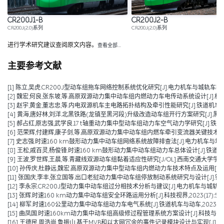
CR200J1-B
CR200J2-B
CR200J(2.0)系列
CR200J(2.0)系列
进行学术研究建议查阅原文内容。
查看全部…
主要参考文献
[1] 陈立,吴虎.CR200J型动车组拖车网络控制系统优化研究[J].电力机车与城轨车辆,2025,48(01):7
[2] 魏宏,何良,张东坡,等.高原双源动力集中动车组内燃动力车电传动系统设计[J].机车电传动,2024,(0
[3] 赵宇,黄金,董志忠,等.内电双源机车主电路拓扑结构及牵引性能研究[J].铁道机车车辆,20
[4] 黄海,唐好林,刘洋.北黑铁路(龙镇至黑河段)升级改造动车组开行方案研究[J].黑龙江交通科
[5] 郝占红,原志强,武学良.17 t轴重动力集中型动车组动力车空气动力学研究[J].铁道机车与动车
[6] 范荣辉,付建辉,康子剑,等.高原双源动力集中动车组内燃车牵引变流器关键技术分析与验证[J
[7] 史志强.时速160 km鼓形动力集中动车组网络系统故障排查法[J].电力机车与城轨车辆,20
[8] 王松,戚百灵,杨俊锋.时速160 km鼓形动力集中动车组动力车总体设计[J].铁道车辆,202
[9] 王波,罗世辉,王晨,等.青藏线双源动车组黏着适应性研究[J/OL].西南交通大学学报,1-9[2024-08-1
[10] 孙传庆,杜静远,魏宏.高原双源动力集中型动车组内燃动力车技术特点及运用[J].铁道机车
[11] 张国庆,李丰,张立国等.出口老挝动力集中动车组停放制动系统研究与设计[J].铁道车辆,2
[12] 李永宗.CR200J型动力集中动车组过分相技术分析与建议[J].电力机车与城轨车辆,2023
[13] 张辉.时速160 km动力集中动车组安全环路运用分析[J].科技视界,2023(17):59-
[14] 柳军.时速160公里动力集中动车组动力车电气系统[J].铁道机车与动车,2023(06):
[15] 曲凤国.时速160km动力集中动车组高级修过程管理系统方案设计[J].科技与创新,2023
[16] 王德民,周浩尚,鲁振山.基于MVB和以太网冗余的事件记录模块设计与实现[J].电力机车与