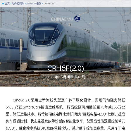
主页
动车组列车
Cinova 2.0系列
CRH6F(2.0)
CRH6F(2.0)
2025年06月问世 共16列
图 / Aiklld2364
Cinova 2.0采用全新流线头型及车体平顺化设计，实现气动阻力降低
5%。搭建SmartCare智能运维系统，将高级修周期延长至7.5年或165万公
里，降低运维成本。将传统硬线电路"控制升级为“硬线电路+LCU”控制，提高
列车逻辑控制、状态监视及故障诊断的智能化水平，配置高性能逻辑控制单元
(LCU)，融合给水系统DTC及BP救援模块，减少整车控制器数量，采用车下电