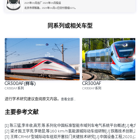
2025年06月出厂 2026年06月投运
北京市郊铁路，2026年04月12日交付首组0231。
同系列或相关车型
CR300AF(样车)
CR300AF
CR300AF系列
CR300AF系列
进行学术研究建议查阅原文内容。
查看全部…
主要参考文献
[1] 陈三猛,李丰收,高芳,等.系列化中国标准智能市域列车电气系统平台概述[J].电力机车与城轨车辆,2026
[2] 梁才国,王学亮,李艳昆,等.160 km/h氢能源城际动车组研制[J].铁路技术创新,2025,(0
[3] 王辉.CRH6F型城际动车组双开塞拉门关键技术研究[J].中国设备工程,2020,(23):13