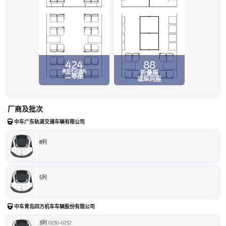
424
88
靠背不可调的
折叠座
二等座
或纵向座
厂商及批次
中车广东轨道交通车辆有限公司
8
列
5
列
中车青岛四方机车车辆股份有限公司
3
列 0230~0232