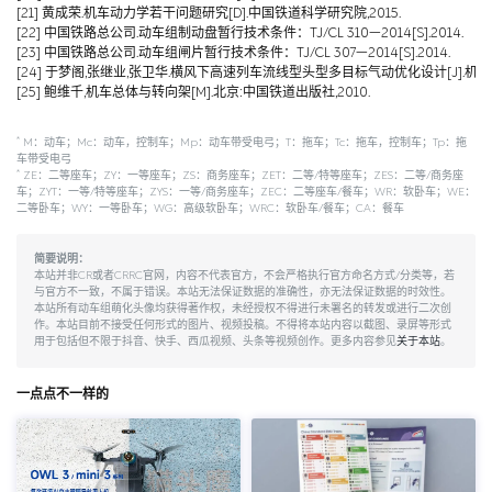
[21] 黄成荣.机车动力学若干问题研究[D].中国铁道科学研究院,2015.
[22] 中国铁路总公司.动车组制动盘暂行技术条件：TJ/CL 310—2014[S].2014.
[23] 中国铁路总公司.动车组闸片暂行技术条件：TJ/CL 307—2014[S].2014.
[24] 于梦阁,张继业,张卫华.横风下高速列车流线型头型多目标气动优化设计[J].机械工程学报,
[25] 鲍维千,机车总体与转向架[M].北京:中国铁道出版社,2010.
*
M：动车；Mc：动车，控制车；Mp：动车带受电弓；T：拖车；Tc：拖车，控制车；Tp：拖
车带受电弓
*
ZE：二等座车；ZY：一等座车；ZS：商务座车；ZET：二等/特等座车；ZES：二等/商务座
车；ZYT：一等/特等座车；ZYS：一等/商务座车；ZEC：二等座车/餐车；WR：软卧车；WE：
二等卧车；WY：一等卧车；WG：高级软卧车；WRC：软卧车/餐车；CA：餐车
简要说明：
本站并非CR或者CRRC官网，内容不代表官方，不会严格执行官方命名方式/分类等，若
与官方不一致，不属于错误。本站无法保证数据的准确性，亦无法保证数据的时效性。
本站所有动车组萌化头像均获得著作权，未经授权不得进行未署名的转发或进行二次创
作。本站目前不接受任何形式的图片、视频投稿。不得将本站内容以截图、录屏等形式
用于包括但不限于抖音、快手、西瓜视频、头条等视频创作。更多内容参见
关于本站
。
一点点不一样的