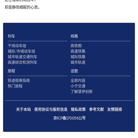
却是静而细腻的心思。
列车
线路
干线动车组
高铁图
城际/市域动车组
高速铁路
城市轨道交通列车
城际铁路
高速综合检测列车
城市轨道
旅程
话题
铁道搭乘指南
全部内容
热门旅程
小宁交通
了解慧伊创新
关于本站
使用协议与版权信息
隐私政策
参考文献
友情链接
京ICP备17005611号