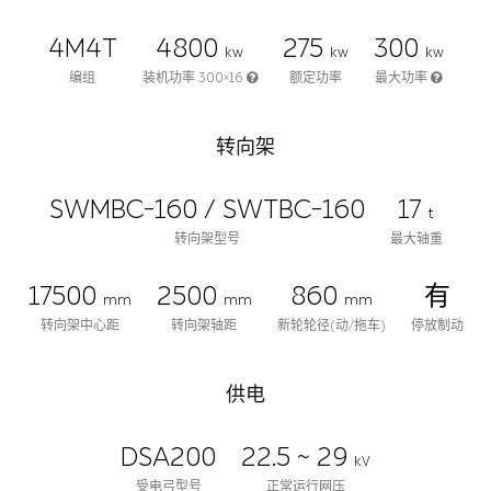
4M4T
4800
275
300
kw
kw
kw
编组
装机功率 300×16
额定功率
最大功率
转向架
SWMBC-160 / SWTBC-160
17
t
转向架型号
最大轴重
17500
2500
860
有
mm
mm
mm
转向架中心距
转向架轴距
新轮轮径(动/拖车)
停放制动
供电
DSA200
22.5 ~ 29
kV
受电弓型号
正常运行网压