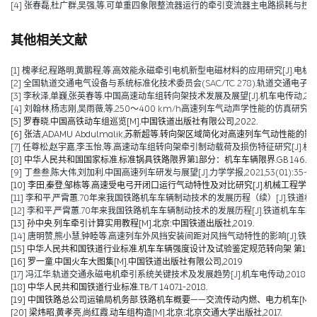
[4] 张春磊,杜广群,吴强,等.可单重四象限整流器运行的牵引变流器主电路损耗与控制研究[J].
其他相关文献
[1] 槐孝纪,程路明,黄鹏程,等.高效能永磁牵引电机新型电磁材料的应用研究[J].电机技术,202
[2] 全国轨道交通电气设备与系统标准化技术委员会(SAC/TC 278).轨道交通电子设备 
[3] 李秋泽,单巍,张英春等.中国高速动车组转向架技术发展及展望[J].机车电传动,2023(0
[4] 刘翰林,杨志刚,吴雨薇,等.250～400 km/h高速列车气动声学性能的仿真研究[J].铁道
[5] 罗春晓.中国高铁动车组巡览[M].中国铁道出版社有限公司,2022.
[6] 张洁,ADAMU Abdulmalik,苏新超等.转向架区域简化对高速列车气动性能的影响（英文）[J].Jou
[7] 任尊松,赵宇嘉,李玉怡,等.高速动车组转向架牵引制动载荷及损伤特征研究[J].机械工程学报,
[8] 中华人民共和国国家标准.标准锅具铁路限界第1部分：机车车辆限界.GB 146.1-2
[9] 丁叁叁,陈大伟,刘加利.中国高速列车研发与展望[J].力学学报,2021,53(01):35-50
[10] 李田,秦登,邹栋等.高速受电弓开闭口运行气动特性及对比研究[J].机械工程学报,2020,
[11] 李和平,严霄蕙.70年来我国铁路机车车辆制动技术的发展历程（续）[J].铁道机车车辆,20
[12] 李和平,严霄蕙.70年来我国铁路机车车辆制动技术的发展历程[J].铁道机车车辆,2019,
[13] 孙中央.列车牵引计算实用教程[M].北京:中国铁道出版社,2019.
[14] 唐明赞,熊小慧,钟睦等.高速列车外风挡安装间距对风挡气动特性的影响[J].铁道科学与工
[15] 中华人民共和国铁道行业标准.机车车辆强度设计及试验鉴定规范转向架 第1部分:转向架构架
[16] 罗一童.中国火车大图集[M].中国铁道出版社有限公司,2019
[17] 冯江华.轨道交通永磁电机牵引系统关键技术及发展趋势[J].机车电传动,2018(06):
[18] 中华人民共和国铁道行业标准.TB/T 1407.1-2018.
[19] 中国铁路总公司运输局机务部.铁路机车概要——交流传动内燃、电力机车[M].北京
[20] 梁炜昭,黄孝亮,尚红霞.动车组构造[M].北京:北京交通大学出版社,2017.