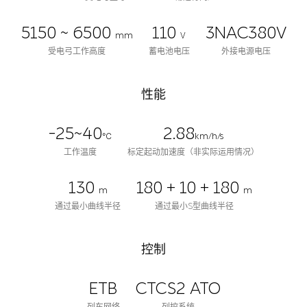
5150 ~ 6500
110
3NAC380V
mm
V
受电弓工作高度
蓄电池电压
外接电源电压
性能
-25~40
2.88
℃
km/h/s
工作温度
标定起动加速度（非实际运用情况）
130
180 + 10 + 180
m
m
通过最小曲线半径
通过最小S型曲线半径
控制
ETB
CTCS2 ATO
列车网络
列控系统