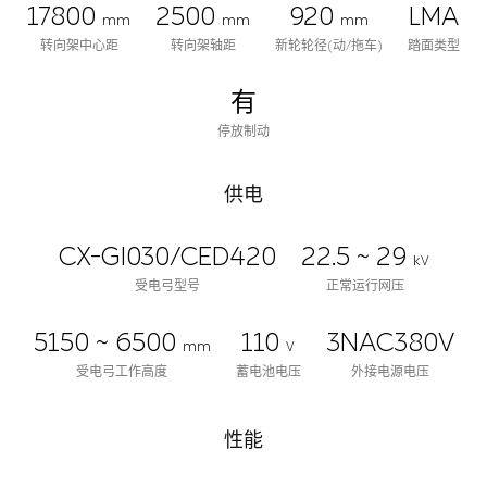
17800
2500
920
LMA
mm
mm
mm
转向架中心距
转向架轴距
新轮轮径(动/拖车)
踏面类型
有
停放制动
供电
CX-GI030/CED420
22.5 ~ 29
kV
受电弓型号
正常运行网压
5150 ~ 6500
110
3NAC380V
mm
V
受电弓工作高度
蓄电池电压
外接电源电压
性能