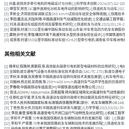
[1] 孙鑫.高铁异步牵引电机的电磁设计与分析[J].科学技术创新,2024(07):112-115.
[2] 傅雪军,邢亮.SiC器件高频化对机车电传动的影响研究[J].铁道机车与动车,2023(10):
[3] 李新全.济郑高铁联调联试及350 km/h试验动车组安全保障措施[J].铁路技术创新,202
[4] 李田,戴志远,刘加利等.中国高速列车气动减阻优化综述[J].交通运输工程学报,2021,21
[5] 刘涛.高速动车组超员检测及报警技术研究[J].铁道机车与动车,2021(01):26-28+5
[6] 梁建英,时速350公里长编中国标准动车组.山东省,中车青岛四方机车车辆股份有限公司
[7] 龚明,孙守光,李强.横风环境下高速列车头型的多目标优化设计[J].中国铁道科学,2019,4
[8] 成熹等,时速350公里中国标准动车组YQ-625型牵引电机.湖南省,中车株洲电机有限公司
其他相关文献
[1] 槐孝纪,程路明,黄鹏程,等.高效能永磁牵引电机新型电磁材料的应用研究[J].电机技术,202
[2] 全国轨道交通电气设备与系统标准化技术委员会(SAC/TC 278).轨道交通电子设备 
[3] 李秋泽,单巍,张英春等.中国高速动车组转向架技术发展及展望[J].机车电传动,2023(0
[4] 刘翰林,杨志刚,吴雨薇,等.250～400 km/h高速列车气动声学性能的仿真研究[J].铁道
[5] 罗春晓.中国高铁动车组巡览[M].中国铁道出版社有限公司,2022.
[6] 张洁,ADAMU Abdulmalik,苏新超等.转向架区域简化对高速列车气动性能的影响（英文）[J].Jou
[7] 任尊松,赵宇嘉,李玉怡,等.高速动车组转向架牵引制动载荷及损伤特征研究[J].机械工程学报,
[8] 中华人民共和国国家标准.标准锅具铁路限界第1部分：机车车辆限界.GB 146.1-2
[9] 丁叁叁,陈大伟,刘加利.中国高速列车研发与展望[J].力学学报,2021,53(01):35-50
[10] 李田,秦登,邹栋等.高速受电弓开闭口运行气动特性及对比研究[J].机械工程学报,2020,
[11] 李和平,严霄蕙.70年来我国铁路机车车辆制动技术的发展历程（续）[J].铁道机车车辆,20
[12] 李和平,严霄蕙.70年来我国铁路机车车辆制动技术的发展历程[J].铁道机车车辆,2019,
[13] 孙中央.列车牵引计算实用教程[M].北京:中国铁道出版社,2019.