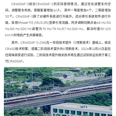
CR400AF-S结合CR400AF-Z的实际使用情况，通过优化调整车内空
间，调整餐车布局，使载客量增加42人， 其中一等座增加4个，二等座增加
38个。CR400AF-S除了对硬件系统进行升级外，还对牵引系统软件进行升
级，采用tPower-TI3 (MU3/JP1)型牵引变流器，同步调制切换点由46 Hz/58
Hz/80 Hz/100 Hz调整为70 Hz/79 Hz/87 Hz/100 Hz，解决时速95~120
km/h时电机产生共振噪音。
其中，CR400AF-S-2361在一阶段技术提升（3项新技术）基础上，结合
CR450技术积累，搭载二阶段技术提升共6项新技术，2024年11月16日起在
往南珠高铁进行试验。二阶段技术提升相关技术将在通过试验验证后用于第三
代CR400AF。