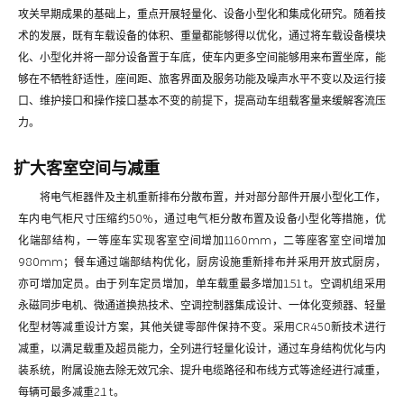
攻关早期成果的基础上，重点开展轻量化、设备小型化和集成化研究。随着技
术的发展，既有车载设备的体积、重量都能够得以优化，通过将车载设备模块
化、小型化并将一部分设备置于车底，使车内更多空间能够用来布置坐席，能
够在不牺牲舒适性，座间距、旅客界面及服务功能及噪声水平不变以及运行接
口、维护接口和操作接口基本不变的前提下，提高动车组载客量来缓解客流压
力。
扩大客室空间与减重
将电气柜器件及主机重新排布分散布置，并对部分部件开展小型化工作，
车内电气柜尺寸压缩约50%，通过电气柜分散布置及设备小型化等措施，优
化端部结构，一等座车实现客室空间增加1160mm，二等座客室空间增加
980mm；餐车通过端部结构优化，厨房设施重新排布并采用开放式厨房，
亦可增加定员。由于列车定员增加，单车载重最多增加1.51 t。空调机组采用
永磁同步电机、微通道换热技术、空调控制器集成设计、一体化变频器、轻量
化型材等减重设计方案，其他关键零部件保持不变。采用CR450新技术进行
减重，以满足载重及超员能力，全列进行轻量化设计，通过车身结构优化与内
装系统，附属设施去除无效冗余、提升电缆路径和布线方式等途经进行减重，
每辆可最多减重2.1 t。