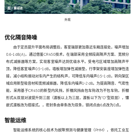
图 / 董邱迪
外观
优化隔音降噪
由于定员提升平面布局调整后，客室端部更加靠近车厢连接处，噪声增加
0.6-1 dB(A)，通过借鉴CR450技术，在端部采用全频段高隔声方案、宽频分
布式减振器等方案，实现客室噪声达到优级水平。受电弓区域增加高隔声平
顶，降低客室噪声0.5~1 dB，墙板增加弹性减振垫，行李架安装座增加弹性连
接，减小结构振动对车内产生的结构声，可降低车内噪声0.5~1 dB，转向架区
域应用新型吸音材和宽频减振器，降低车内噪声1~2 dB。为提高隔音、气密性
能，采用基于CR450的新型内风挡，折棚风挡由包车钩改为不包车钩，折棚
形式从双层对波提升到三层（渡板以上为三层，渡板以下为“O”型双层），镶
嵌式渡板改为搭接式。，密封条由单条改为双条，锁闭点由6点改为8点。
智能运维
智能运维系统的核心技术为故障预测与健康管理（PHM），依托工业互