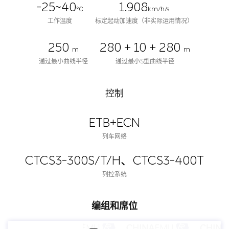
-25~40
1.908
℃
km/h/s
工作温度
标定起动加速度（非实际运用情况）
250
280 + 10 + 280
m
m
通过最小曲线半径
通过最小S型曲线半径
控制
ETB+ECN
列车网络
CTCS3-300S/T/H、CTCS3-400T
列控系统
编组和席位