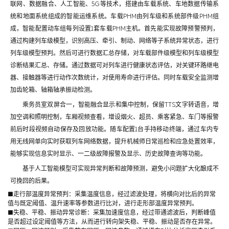
联网、数据融合、人工智能、5G等技术，搭建由车载系统、车地数据传输系
统和地面系统组成的智能运维系统。车载PHM由列车级和系统部件级PHM组
成，智能配置动车组每列设置1套车载PHM主机。首先能实现故障预警预判，
通过构建列车级模型，识别高压、牵引、制动、网络等子系统异常状态，进行
列车级模型预判。然后可进行数据汇总存储，对车载部件级模型和列车级模型
诊断结果汇总、存储。通过数据可对列车进行健康状态评估，对关键环路继电
器、接触器等进行动作次数统计，对使用寿命进行评估。同时车载安全监测增
加齿轮箱、轴箱轴承振动检测。
乘务员室双屏合一，智能融合显示和集中控制，保留TTS文字转语音，增
加空调和照明控制，车厢视频查看，增设烟火、超员、乘客紧急、车门等报警
前后时段视频自动保存及回放功能。随车配置1台手持移动终端，通过车内专
用无线网单向实时获取列车网络数据，提升机械师日常巡检和应急处置效率，
能够实现信息实时显示、一二级故障报警及显示、历史故障查询等功能。
基于人工智能模型可实现异常判断和故障预测，避免小问题扩大化酿成不
可挽回的后果。
■走行部温度异常预判：采集温度信息，经过滤波处理，将横向对比后的异常
值与既定阈值、温升速率等参数进行比对，进行走形部温度异常预判。
■失稳、平稳、振动异常诊断：采集加速度信息，经过带通滤波后，判断峰值
是否超过设定阈值等方法，从而进行转向架失稳、平稳、振动是否存在异常。