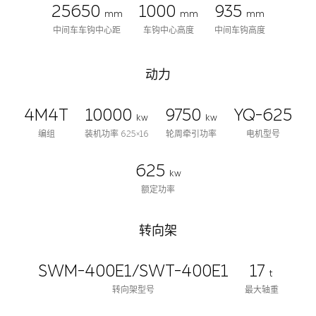
25650
1000
935
mm
mm
mm
中间车车钩中心距
车钩中心高度
中间车钩高度
动力
4M4T
10000
9750
YQ-625
kw
kw
编组
装机功率 625×16
轮周牵引功率
电机型号
625
kw
额定功率
转向架
SWM-400E1/SWT-400E1
17
t
转向架型号
最大轴重