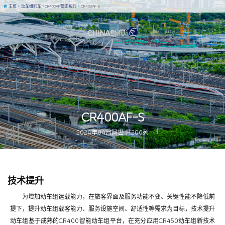
主页
动车组列车
CR400AF智能系列
CR400AF-S
CR400AF-S
2024年04月问世 共206列
图 / 董邱迪
技术提升
为增加动车组运载能力，在旅客界面及服务功能不变、关键性能不降低前
提下，提升动车组载客能力、服务设施空间、舒适性等需求为目标，技术提升
动车组基于成熟的CR400智能动车组平台，在充分应用CR450动车组新技术