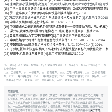
[14] 唐明赞,熊小慧,钟睦等.高速列车外风挡安装间距对风挡气动特性的影响[J].铁道科学与工
[15] 中华人民共和国铁道行业标准.机车车辆强度设计及试验鉴定规范转向架 第1部分:转向架构架
[16] 罗一童.中国火车大图集[M].中国铁道出版社有限公司,2019
[17] 冯江华.轨道交通永磁电机牵引系统关键技术及发展趋势[J].机车电传动,2018(06):
[18] 中华人民共和国铁道行业标准.TB/T 1407.1-2018.
[19] 中国铁路总公司运输局机务部.铁路机车概要——交流传动内燃、电力机车[M].北京
[20] 梁炜昭,黄孝亮,尚红霞.动车组构造[M].北京:北京交通大学出版社,2017.
[21] 黄成荣.机车动力学若干问题研究[D].中国铁道科学研究院,2015.
[22] 中国铁路总公司.动车组制动盘暂行技术条件：TJ/CL 310—2014[S].2014.
[23] 中国铁路总公司.动车组闸片暂行技术条件：TJ/CL 307—2014[S].2014.
[24] 于梦阁,张继业,张卫华.横风下高速列车流线型头型多目标气动优化设计[J].机械工程学报,
[25] 鲍维千,机车总体与转向架[M].北京:中国铁道出版社,2010.
*
M：动车；Mc：动车，控制车；Mp：动车带受电弓；T：拖车；Tc：拖车，控制车；Tp：拖
车带受电弓
*
ZE：二等座车；ZY：一等座车；ZS：商务座车；ZET：二等/特等座车；ZES：二等/商务座
车；ZYT：一等/特等座车；ZYS：一等/商务座车；ZEC：二等座车/餐车；WR：软卧车；WE：
二等卧车；WY：一等卧车；WG：高级软卧车；WRC：软卧车/餐车；CA：餐车
简要说明：
本站并非CR或者CRRC官网，内容不代表官方，不会严格执行官方命名方式/分类等，若
与官方不一致，不属于错误。本站无法保证数据的准确性，亦无法保证数据的时效性。
本站所有动车组萌化头像均获得著作权，未经授权不得进行未署名的转发或进行二次创
作。本站目前不接受任何形式的图片、视频投稿。不得将本站内容以截图、录屏等形式
用于包括但不限于抖音、快手、西瓜视频、头条等视频创作。更多内容参见
关于本站
。