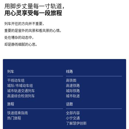
用脚步丈量每一寸轨道，
用心灵享受每一段旅程
列车开往的方向并不重要，
重要的是窗外的风景和看风景的心情。
处在嘈杂的动态中，
却是静而细腻的心思。
列车
线路
干线动车组
高铁图
城际/市域动车组
高速铁路
城市轨道交通列车
城际铁路
高速综合检测列车
城市轨道
旅程
话题
铁道搭乘指南
全部内容
热门旅程
小宁交通
了解慧伊创新