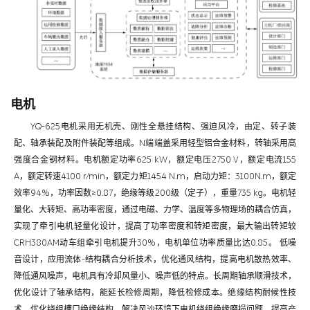
电机
YQ-625电机采用无机壳、刚性全悬挂结构、强迫风冷，由定、转子装
配、轴承装配及附件装配等组成。N端端盖采用轻型铝合金材料，转轴采用高
强度合金钢材料。电机额定功率625 kW，额定电压2750 V，额定电流155
A，额定转速4100 r/min，额定力矩1454 N.m，启动力矩：3100N.m，额定
效率94%，功率因数≥0.87，绝缘等级200级（定子），重量735 kg。电机轻
量化、大转矩、高功率密度，通过电磁、力学、温度等多物理场的耦合仿真，
实现了牵引电机轻量化设计，提高了功率密度和转矩密度，最大输出转矩较
CRH380AM动车组牵引电机提升30%，电机单位功率质量比达0.85。 低噪
音设计，应用流体-结构耦合分析技术，优化通风结构，提高电机散热效率、
降低通风噪声，电机具有冷却风量小、噪声低的特点。长周期轴承顺滑技术，
优化设计了轴承结构，能延长检修周期，降低检修成本。绝缘结构耐候性技
术，优化绕组槽口绝缘结构，解决风沙环境下电机绕组绝缘磨损问题，提高产