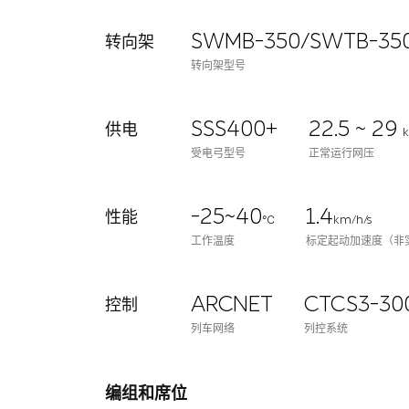
SWMB-350/SWTB-35
转向架
转向架型号
SSS400+
22.5 ~ 29
供电
受电弓型号
正常运行网压
-25~40
1.4
性能
℃
km/h/s
工作温度
标定起动加速度（非
ARCNET
CTCS3-30
控制
列车网络
列控系统
编组和席位