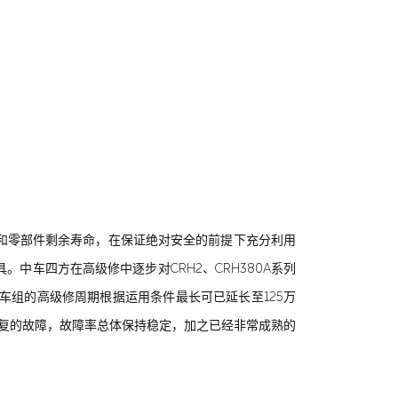
和零部件剩余寿命，在保证绝对安全的前提下充分利用
车四方在高级修中逐步对CRH2、CRH380A系列
动车组的高级修周期根据运用条件
最长
可已延长至125万
修复的故障，故障率总体保持稳定，加之已经非常成熟的