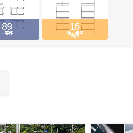
89
16
一等座
独立餐座
(不售票)