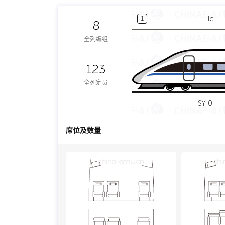
Tc
1
8
全列编组
123
全列定员
SY 0
席位及数量
china-emu.cn
chi