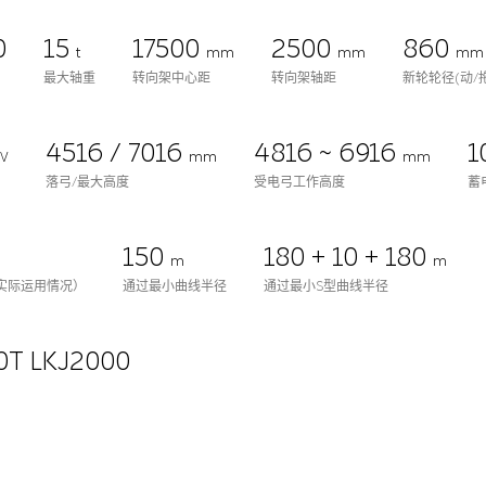
0
15
17500
2500
860
t
mm
mm
mm
最大轴重
转向架中心距
转向架轴距
新轮轮径(动/
4516 / 7016
4816 ~ 6916
1
kV
mm
mm
落弓/最大高度
受电弓工作高度
蓄
150
180 + 10 + 180
m
m
实际运用情况）
通过最小曲线半径
通过最小S型曲线半径
0T LKJ2000