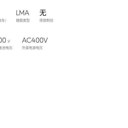
LMA
无
拖车)
踏面类型
停放制动
00
AC400V
V
电池电压
外接电源电压