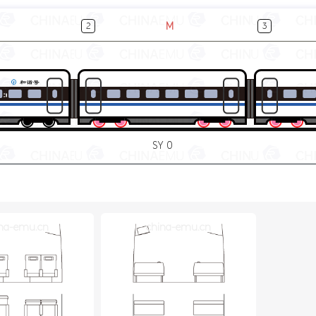
M
2
3
SY 0
na-emu.cn
china-emu.cn