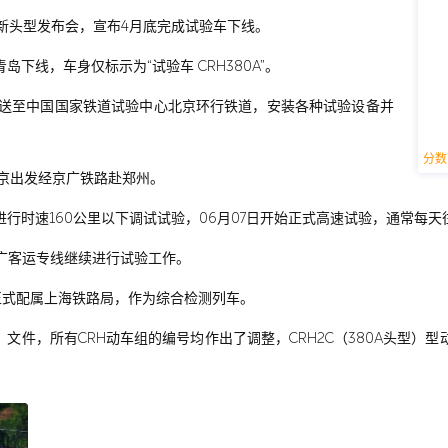
列车新头型发布会，宣布4月底完成试验车下线。
在青岛下线，车身仅标示为“试验车 CRH380A”。
动车组被运送至中国国家铁道试验中心北京环行铁道，安装各种试验设备并
分数
组由北京出发经京广铁路赴郑州。
专线进行时速160公里以下调试试验，06月07日开始正式高速试验，通常
转往武广客运专线继续进行试验工作。
150正式配属上海铁路局，作为综合检测列车。
50号》文件，所有CRH动车组的编号均作出了调整，CRH2C（380A头型）