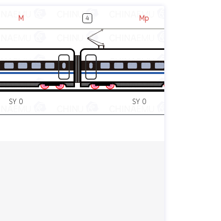
M
Mp
4
5
SY 0
SY 0