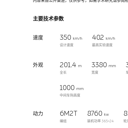
内容来自公开渠道，仅供参考，如需学术研究请参阅
主要技术参数
350
402
速度
km/h
km/h
设计速度
最高实验速度
201.4
3380
外观
m
mm
全长
宽度
1000
mm
中间车钩高度
6M2T
8760
8
动力
kw
编组
装机功率 365×24
轮