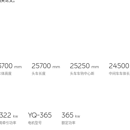
相关论文。
3700
25700
25250
2450
mm
mm
mm
车体高度
头车长度
头车车钩中心距
中间车车体长
322
YQ-365
365
kw
kw
周牵引功率
电机型号
额定功率