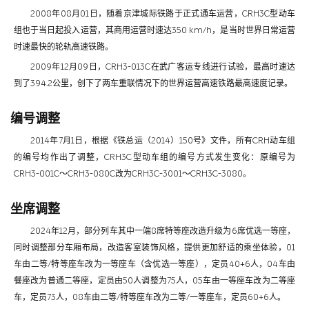
2008年08月01日，随着京津城际铁路于正式通车运营，CRH3C型动车
组也于当日起投入运营，其商用运营时速达350 km/h，是当时世界日常运营
时速最快的轮轨高速铁路。
2009年12月09日，CRH3-013C在武广客运专线进行试验，最高时速达
到了394.2公里，创下了两车重联情况下的世界运营高速铁路最高速度记录。
编号调整
2014年7月1日，根据《铁总运（2014）150号》文件，所有CRH动车组
的编号均作出了调整，CRH3C型动车组的编号方式发生变化：原编号为
CRH3-001C～CRH3-080C改为CRH3C-3001～CRH3C-3080。
坐席调整
2024年12月，部分列车其中一端8席特等座改造升级为6席优选一等座，
同时调整部分车厢布局，改造客室装饰风格，提供更加舒适的乘坐体验，01
车由二等/特等座车改为一等座车（含优选一等座），定员40+6人，04车由
餐座改为普通二等座，定员由50人调整为75人，05车由一等座车改为二等座
车，定员73人，08车由二等/特等座车改为二等/一等座车，定员60+6人。