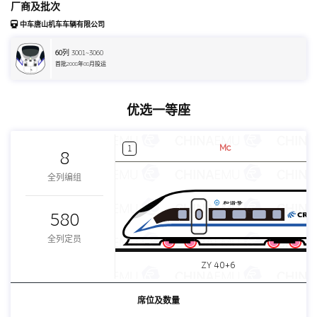
厂商及批次
中车唐山机车车辆有限公司
60
列 3001~3060
首批2008年08月投运
优选一等座
Mc
1
8
全列编组
580
全列定员
ZY 40+6
席位及数量