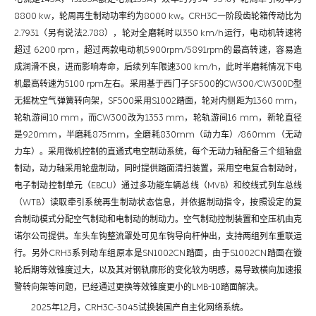
8800 kw，轮周再生制动功率约为8000 kw。CRH3C一阶段齿轮箱传动比为
2.7931（另有说法2.788），轮对全磨耗时以350 km/h运行，电动机转速将
超过 6200 rpm，超过两款电动机5900rpm/5891rpm的最高转速，容易造
成润滑不良，进而影响寿命，后续列车限速300 km/h，此时半磨耗情况下电
机最高转速为5100 rpm左右。采用基于西门子SF500的CW300/CW300D型
无摇枕空气弹簧转向架，SF500采用S1002踏面，轮对内侧距为1360 mm，
轮轨游间10 mm，而CW300改为1353 mm，轮轨游间16 mm，新轮直径
是920mm，半磨耗875mm，全磨耗830mm（动力车）/860mm（无动
力车）。采用微机控制的直通式电空制动系统，每个无动力轴配备三个组轴盘
制动，动力轴采用轮盘制动，同时提供踏面清扫装置，采用空电复合制动时，
电子制动控制单元（EBCU）通过多功能车辆总线（MVB）和绞线式列车总线
（WTB）读取牵引系统再生制动状态信息，并依据制动指令，按照设定的复
合制动模式分配空气制动和电制动的制动力。空气制动控制装置和空压机由克
诺尔公司提供。车头车钩整流罩处可见车钩导向杆伸出，支持两组列车重联运
行。另外CRH3系列动车组原本是SN1002CN踏面，由于S1002CN踏面在镟
轮后期等效锥度过大，以及其对钢轨廓形的变化较为明感，易导致横向加速报
警转向架等问题，已经通过更换等效锥度更小的LMB-10踏面解决。
2025年12月，CRH3C-3045试换装国产自主化网络系统。