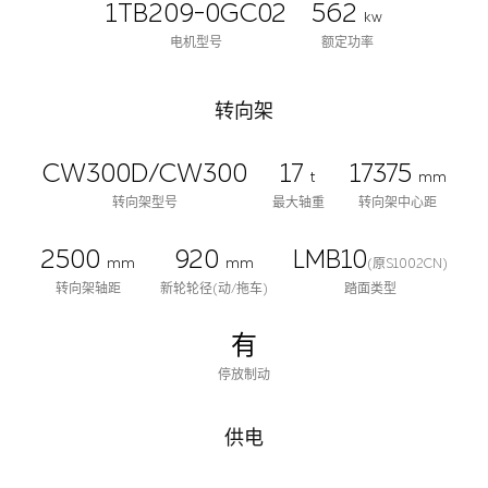
1TB209-0GC02
562
kw
电机型号
额定功率
转向架
CW300D/CW300
17
17375
t
mm
转向架型号
最大轴重
转向架中心距
2500
920
LMB10
mm
mm
(原S1002CN)
转向架轴距
新轮轮径(动/拖车)
踏面类型
有
停放制动
供电