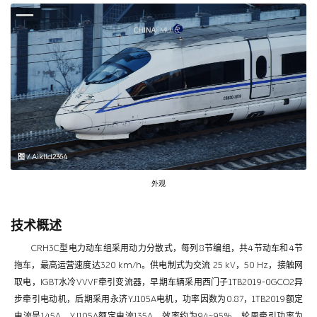
图 / Aiklld2364
外观
技术概述
CRH3C型电力动车组采用动力分散式，每列8节编组，共4节动车和4节
拖车，最高运营速度达320 km/h。供电制式为交流 25 kV，50 Hz，接触网
取电，IGBT水冷VVVF牵引变流器，早期车辆采用西门子1TB2019-0GCO2异
步牵引电动机，后期采用永济YJ105A电机，功率因数为0.87，1TB2019额定
电流是145A，YJ105A额定电流135A，效率约为94~95%，轮周牵引功率为