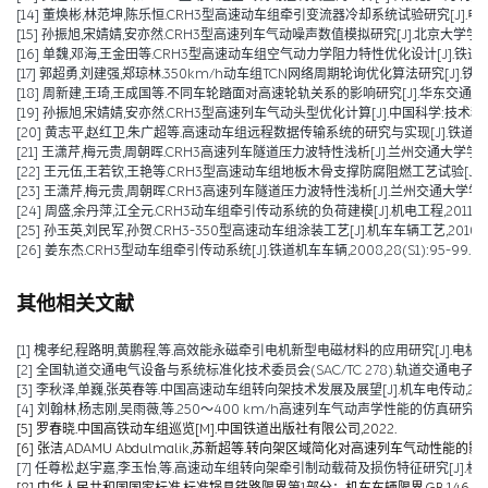
[14] 董焕彬,林范坤,陈乐恒.CRH3型高速动车组牵引变流器冷却系统试验研究[J].电力机车与
[15] 孙振旭,宋婧婧,安亦然.CRH3型高速列车气动噪声数值模拟研究[J].北京大学学报(自然科学
[16] 单魏,邓海,王金田等.CRH3型高速动车组空气动力学阻力特性优化设计[J].铁道车辆,201
[17] 郭超勇,刘建强,郑琼林.350km/h动车组TCN网络周期轮询优化算法研究[J].铁道学报,20
[18] 周新建,王琦,王成国等.不同车轮踏面对高速轮轨关系的影响研究[J].华东交通大学学报,20
[19] 孙振旭,宋婧婧,安亦然.CRH3型高速列车气动头型优化计算[J].中国科学:技术科学,2011
[20] 黄志平,赵红卫,朱广超等.高速动车组远程数据传输系统的研究与实现[J].铁道机车车辆,20
[21] 王潇芹,梅元贵,周朝晖.CRH3高速列车隧道压力波特性浅析[J].兰州交通大学学报,2011,3
[22] 王元伍,王若钦,王艳等.CRH3型高速动车组地板木骨支撑防腐阻燃工艺试验[J].机车车辆
[23] 王潇芹,梅元贵,周朝晖.CRH3高速列车隧道压力波特性浅析[J].兰州交通大学学报,2011,
[24] 周盛,余丹萍,江全元.CRH3动车组牵引传动系统的负荷建模[J].机电工程,2011,28(01)
[25] 孙玉英,刘民军,孙贺.CRH3-350型高速动车组涂装工艺[J].机车车辆工艺,2010(04)
[26] 姜东杰.CRH3型动车组牵引传动系统[J].铁道机车车辆,2008,28(S1):95-99.
其他相关文献
[1] 槐孝纪,程路明,黄鹏程,等.高效能永磁牵引电机新型电磁材料的应用研究[J].电机技术,202
[2] 全国轨道交通电气设备与系统标准化技术委员会(SAC/TC 278).轨道交通电子设备 
[3] 李秋泽,单巍,张英春等.中国高速动车组转向架技术发展及展望[J].机车电传动,2023(0
[4] 刘翰林,杨志刚,吴雨薇,等.250～400 km/h高速列车气动声学性能的仿真研究[J].铁道
[5] 罗春晓.中国高铁动车组巡览[M].中国铁道出版社有限公司,2022.
[6] 张洁,ADAMU Abdulmalik,苏新超等.转向架区域简化对高速列车气动性能的影响（英文）[J].Jou
[7] 任尊松,赵宇嘉,李玉怡,等.高速动车组转向架牵引制动载荷及损伤特征研究[J].机械工程学报,
[8] 中华人民共和国国家标准.标准锅具铁路限界第1部分：机车车辆限界.GB 146.1-2