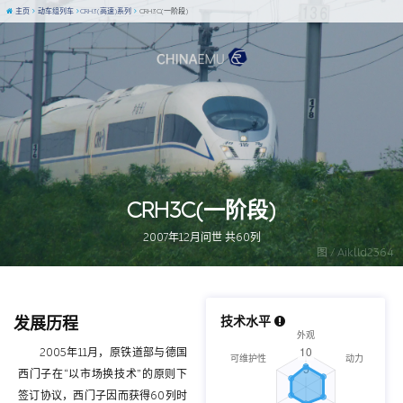
主页
动车组列车
CRH3(高速)系列
CRH3C(一阶段)
CRH3C(一阶段)
2007年12月问世 共60列
图 / Aiklld2364
发展历程
技术水平
2005年11月，原铁道部与德国
西门子在“以市场换技术”的原则下
签订协议，西门子因而获得60列时