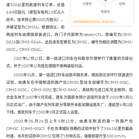
速300公里的高速列车订单，总值
6.69亿欧元（原型车每列2.5亿元人
民币，技术转让费8000万欧元），
分数可能随着新车型的加入而发生变化。
并被定型为CRH3A。根据协议，前
两组列车由德国原装进口，西门子内部称为Velaro-CN，原编号为CRH3-
002A及CRH3-004A，此后该车型更名为CRH3C，编号也相应调整为CRH3-
002C、CRH3-004C。
2007年12月12日，第一组进口列车在科勒非尔德举行了隆重的交接仪
式，并于2007年12月底在德国不来梅装船付运。
2008年01月，第一组进口列车运抵中国天津，随后到北京环行铁道进行
试验，由唐车在中国制造的国产化CRH3C型动车组编号为CRH3-001C、
CRH3-003C、CRH3-005C至CRH3-060C，其结构与进口车完全相同，铝
合金车体于2007年9月完成，唐车方面原本预计这组列车会于2008年3月31
日正式出厂，由于国产化列车部分零部件未能如期运抵车厂，遂延至4月11日
下线。首批列车于2008年8月正式投入运营。
2008年06月24日上午9时13分，由唐车制造的第一列国产化
CRH3C（CRH3-001C）于在京津城际铁路的试验中创下了394.3公里的最高
时速，当天的试验中CRH3C仅用了5分钟左右，速度就提升至300 km/h。