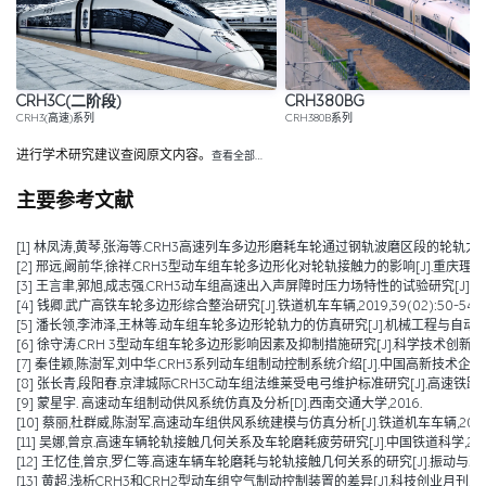
CRH3C(二阶段)
CRH380BG
CRH3(高速)系列
CRH380B系列
进行学术研究建议查阅原文内容。
查看全部…
主要参考文献
[1] 林凤涛,黄琴,张海等.CRH3高速列车多边形磨耗车轮通过钢轨波磨区段的轮轨力研究[J].铁
[2] 邢远,阚前华,徐祥.CRH3型动车组车轮多边形化对轮轨接触力的影响[J].重庆理工大学学报
[3] 王言聿,郭旭,成志强.CRH3动车组高速出入声屏障时压力场特性的试验研究[J].应用力学学报
[4] 钱卿.武广高铁车轮多边形综合整治研究[J].铁道机车车辆,2019,39(02):50-54.
[5] 潘长领,李沛泽,王林等.动车组车轮多边形轮轨力的仿真研究[J].机械工程与自动化,2018
[6] 徐守涛.CRH 3型动车组车轮多边形影响因素及抑制措施研究[J].科学技术创新,2018(
[7] 秦佳颖,陈澍军,刘中华.CRH3系列动车组制动控制系统介绍[J].中国高新技术企业,2016,
[8] 张长青,段阳春.京津城际CRH3C动车组法维莱受电弓维护标准研究[J].高速铁路技术,20
[9] 蒙星宇. 高速动车组制动供风系统仿真及分析[D].西南交通大学,2016.
[10] 蔡丽,杜群威,陈澍军.高速动车组供风系统建模与仿真分析[J].铁道机车车辆,2015,35(
[11] 吴娜,曾京.高速车辆轮轨接触几何关系及车轮磨耗疲劳研究[J].中国铁道科学,2014,35
[12] 王忆佳,曾京,罗仁等.高速车辆车轮磨耗与轮轨接触几何关系的研究[J].振动与冲击,2014
[13] 黄超.浅析CRH3和CRH2型动车组空气制动控制装置的差异[J].科技创业月刊,2014,27