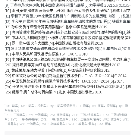
[9] 丁叁叁,陈大伟,刘加利.中国高速列车研发与展望[J].力学学报,2021,53(01):35-50
[10] 李田,秦登,邹栋等.高速受电弓开闭口运行气动特性及对比研究[J].机械工程学报,2020,
[11] 李和平,严霄蕙.70年来我国铁路机车车辆制动技术的发展历程（续）[J].铁道机车车辆,20
[12] 李和平,严霄蕙.70年来我国铁路机车车辆制动技术的发展历程[J].铁道机车车辆,2019,
[13] 孙中央.列车牵引计算实用教程[M].北京:中国铁道出版社,2019.
[14] 唐明赞,熊小慧,钟睦等.高速列车外风挡安装间距对风挡气动特性的影响[J].铁道科学与工
[15] 中华人民共和国铁道行业标准.机车车辆强度设计及试验鉴定规范转向架 第1部分:转向架构架
[16] 罗一童.中国火车大图集[M].中国铁道出版社有限公司,2019
[17] 冯江华.轨道交通永磁电机牵引系统关键技术及发展趋势[J].机车电传动,2018(06):
[18] 中华人民共和国铁道行业标准.TB/T 1407.1-2018.
[19] 中国铁路总公司运输局机务部.铁路机车概要——交流传动内燃、电力机车[M].北京
[20] 梁炜昭,黄孝亮,尚红霞.动车组构造[M].北京:北京交通大学出版社,2017.
[21] 黄成荣.机车动力学若干问题研究[D].中国铁道科学研究院,2015.
[22] 中国铁路总公司.动车组制动盘暂行技术条件：TJ/CL 310—2014[S].2014.
[23] 中国铁路总公司.动车组闸片暂行技术条件：TJ/CL 307—2014[S].2014.
[24] 于梦阁,张继业,张卫华.横风下高速列车流线型头型多目标气动优化设计[J].机械工程学报,
[25] 鲍维千,机车总体与转向架[M].北京:中国铁道出版社,2010.
*
M：动车；Mc：动车，控制车；Mp：动车带受电弓；T：拖车；Tc：拖车，控制车；Tp：拖
车带受电弓
*
ZE：二等座车；ZY：一等座车；ZS：商务座车；ZET：二等/特等座车；ZES：二等/商务座
车；ZYT：一等/特等座车；ZYS：一等/商务座车；ZEC：二等座车/餐车；WR：软卧车；WE：
二等卧车；WY：一等卧车；WG：高级软卧车；WRC：软卧车/餐车；CA：餐车