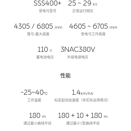
SSS400+
25 ~ 29
kV
受电弓型号
正常运行网压
4305 / 6805
4605 ~ 6705
mm
mm
落弓/最大高度
受电弓工作高度
110
3NAC380V
V
蓄电池电压
外接电源电压
性能
-25~40
1.4
℃
km/h/s
工作温度
标定起动加速度（非实际运用情况）
180
180 + 10 + 180
m
m
通过最小曲线半径
通过最小S型曲线半径