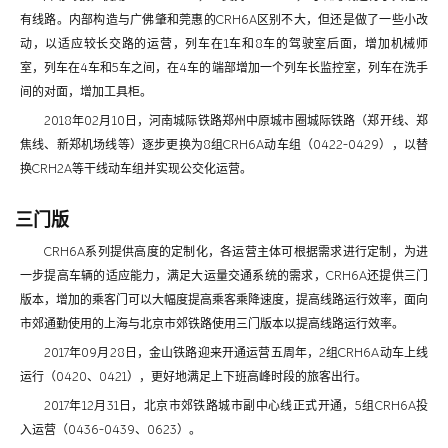
有线路。内部构造与广佛肇和莞惠的CRH6A区别不大，但还是做了一些小改
动，以适应较长交路的运营，列车在1车和8车的驾驶室后面，增加机械师
室，列车在4车和5车之间，在4车的端部增加一个列车长监控室，列车在洗手
间的对面，增加工具柜。
2018年02月10日，河南城际铁路郑州中原城市圈城际铁路（郑开线、郑
焦线、新郑机场线等）逐步更换为8组CRH6A动车组（0422-0429），以替
换CRH2A等干线动车组并实现公交化运营。
三门版
CRH6A系列提供高度的定制化，各运营主体可根据需求进行定制，为进
一步提高车辆的适应能力，满足大运量交通系统的需求，CRH6A还提供三门
版本，增加的乘客门可以大幅度提高乘客乘降速度，提高线路运行效率，面向
市郊通勤使用的上海与北京市郊铁路使用三门版本以提高线路运行效率。
2017年09月28日，金山铁路迎来开通运营五周年，2组CRH6A动车上线
运行（0420、0421），更好地满足上下班高峰时段的旅客出行。
2017年12月31日，北京市郊铁路城市副中心线正式开通，5组CRH6A投
入运营（0436-0439、0623）。