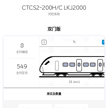
CTCS2-200H/C LKJ2000
列控系统
双门版
Tc
1
8
全列编组
549
全列定员
ZE 44+1
席位及数量