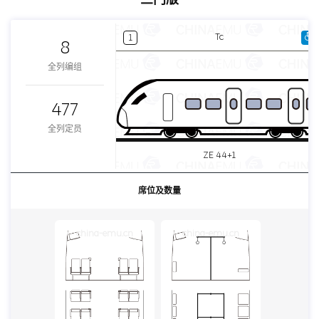
Tc
1
8
全列编组
477
全列定员
ZE 44+1
席位及数量
china-emu.cn
china-emu.cn