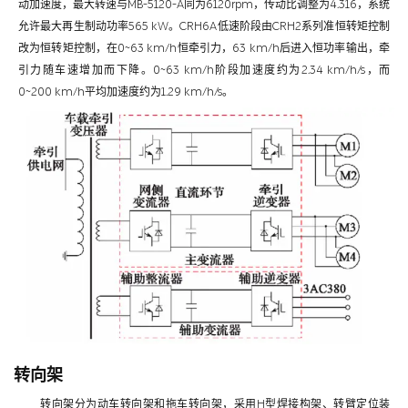
动加速度，最大转速与MB-5120-A同为6120rpm，传动比调整为4.316，系统
允许最大再生制动功率565 kW。CRH6A低速阶段由CRH2系列准恒转矩控制
改为恒转矩控制，在0~63 km/h恒牵引力，63 km/h后进入恒功率输出，牵
引力随车速增加而下降。0~63 km/h阶段加速度约为2.34 km/h/s，而
0~200 km/h平均加速度约为1.29 km/h/s。
转向架
转向架分为动车转向架和拖车转向架，采用H型焊接构架、转臂定位装