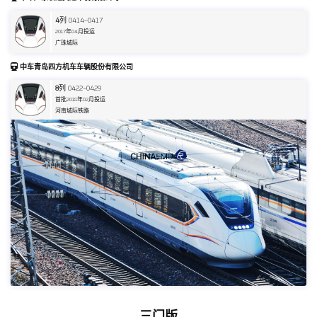
4
列 0414~0417
2017年04月投运
广珠城际
中车青岛四方机车车辆股份有限公司
8
列 0422~0429
首批2018年02月投运
河南城际铁路
三门版