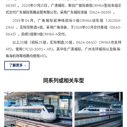
0639）。2020年07月15日，广清城际、新白广城际首批CRH6A型动车组正
式交付广东城际铁路运营有限公司，采用广东城际涂装（0624-0639）。
2019年04月，广珠城际延伸线招标9组CRH6A动车组（JG2019-
1744），实际仅制造4组，采用广珠涂装，于2019年08月交付首组（0640-
0643），后续5组按9组CRH6A-A交付。
以上20组（招标25组，实际制造20组，0624-0643）CRH6A也支持
ATO，使用CTCS3-300S + ATO，其中在广清城际、广州东环城际以及珠海-
珠海机场等线路均使用ATO。
了解更多
同系列或相关车型