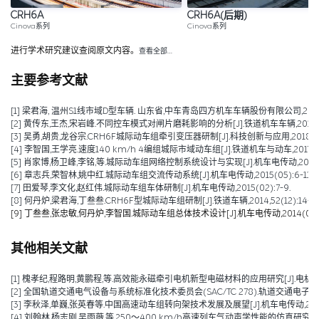
CRH6A
CRH6A(后期)
Cinova系列
Cinova系列
进行学术研究建议查阅原文内容。
查看全部…
主要参考文献
[1] 梁君海, 温州S1线市域D型车辆. 山东省,中车青岛四方机车车辆股份有限公司,2019-1
[2] 黄传东,王杰,宋岩峰.不同控车模式对闸片磨耗影响的分析[J].铁道机车车辆,2018,38(
[3] 吴勇,胡贵,龙谷宗.CRH6F城际动车组牵引变压器研制[J].科技创新与应用,2018,(0
[4] 李智国,王学亮.速度140 km/h 4编组城际市域动车组[J].铁道机车与动车,2017(12):1
[5] 肖家博,杨卫峰,李铭,等.城际动车组网络控制系统设计与实现[J].机车电传动,2015(06)
[6] 章志兵,荣智林,姚中红.城际动车组交流传动系统[J].机车电传动,2015(05):6-11.
[7] 田爱琴,李文化,赵红伟.城际动车组车体研制[J].机车电传动,2015(02):7-9.
[8] 何丹炉,梁君海,丁叁叁.CRH6F型城际动车组研制[J].铁道车辆,2014,52(12):14-17+
[9] 丁叁叁,张忠敏,何丹炉,李智国.城际动车组总体技术设计[J].机车电传动,2014(06):1
其他相关文献
[1] 槐孝纪,程路明,黄鹏程,等.高效能永磁牵引电机新型电磁材料的应用研究[J].电机技术,202
[2] 全国轨道交通电气设备与系统标准化技术委员会(SAC/TC 278).轨道交通电子设备 
[3] 李秋泽,单巍,张英春等.中国高速动车组转向架技术发展及展望[J].机车电传动,2023(0
[4] 刘翰林,杨志刚,吴雨薇,等.250～400 km/h高速列车气动声学性能的仿真研究[J].铁道