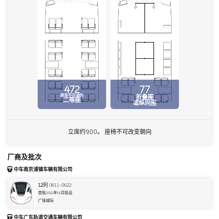
china-emu.cn
china-emu.cn
472
77
靠背不可调的
折叠座
二等座
或纵向座
立席约900。 座椅不可改变朝向
厂商及批次
中车南京浦镇车辆有限公司
12
列 0611~0622
首批2018年01月投运
广珠城际
中车广东轨道交通车辆有限公司