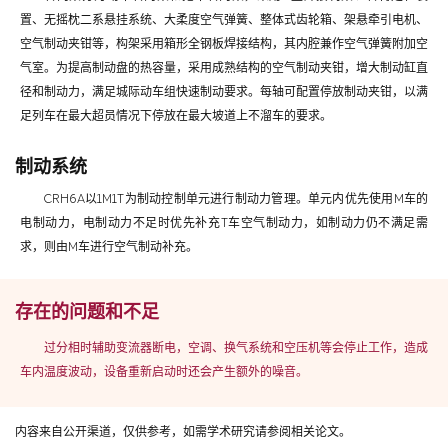
置、无摇枕二系悬挂系统、大柔度空气弹簧、整体式齿轮箱、架悬牵引电机、
空气制动夹钳等，构架采用箱形全钢板焊接结构，其内腔兼作空气弹簧附加空
气室。为提高制动盘的热容量，采用成熟结构的空气制动夹钳，增大制动缸直
径和制动力，满足城际动车组快速制动要求。每轴可配置停放制动夹钳，以满
足列车在最大超员情况下停放在最大坡道上不溜车的要求。
制动系统
CRH6A以1M1T为制动控制单元进行制动力管理。单元内优先使用M车的
电制动力，电制动力不足时优先补充T车空气制动力，如制动力仍不满足需
求，则由M车进行空气制动补充。
存在的问题和不足
过分相时辅助变流器断电，空调、换气系统和空压机等会停止工作，造成
车内温度波动，设备重新启动时还会产生额外的噪音。
内容来自公开渠道，仅供参考，如需学术研究请参阅相关论文。