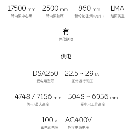
17500
2500
860
LMA
mm
mm
mm
转向架中心距
转向架轴距
新轮轮径(动/拖车)
踏面类型
有
停放制动
供电
DSA250
22.5 ~ 29
kV
受电弓型号
正常运行网压
4748 / 7156
5048 ~ 6956
mm
mm
落弓/最大高度
受电弓工作高度
100
AC400V
V
蓄电池电压
外接电源电压