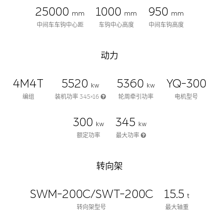
25000
1000
950
mm
mm
mm
中间车车钩中心距
车钩中心高度
中间车钩高度
动力
4M4T
5520
5360
YQ-300
kw
kw
编组
装机功率 345×16
轮周牵引功率
电机型号
300
345
kw
kw
额定功率
最大功率
转向架
SWM-200C/SWT-200C
15.5
t
转向架型号
最大轴重