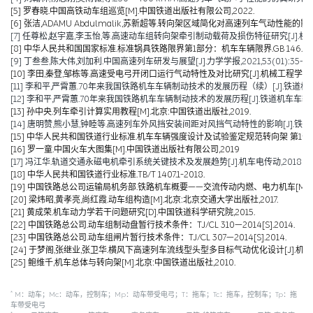
[5] 罗春晓.中国高铁动车组巡览[M].中国铁道出版社有限公司,2022.
[6] 张洁,ADAMU Abdulmalik,苏新超等.转向架区域简化对高速列车气动性能的影响（英文）[J].Jou
[7] 任尊松,赵宇嘉,李玉怡,等.高速动车组转向架牵引制动载荷及损伤特征研究[J].机械工程学报,
[8] 中华人民共和国国家标准.标准锅具铁路限界第1部分：机车车辆限界.GB 146.1-2
[9] 丁叁叁,陈大伟,刘加利.中国高速列车研发与展望[J].力学学报,2021,53(01):35-50
[10] 李田,秦登,邹栋等.高速受电弓开闭口运行气动特性及对比研究[J].机械工程学报,2020,
[11] 李和平,严霄蕙.70年来我国铁路机车车辆制动技术的发展历程（续）[J].铁道机车车辆,20
[12] 李和平,严霄蕙.70年来我国铁路机车车辆制动技术的发展历程[J].铁道机车车辆,2019,
[13] 孙中央.列车牵引计算实用教程[M].北京:中国铁道出版社,2019.
[14] 唐明赞,熊小慧,钟睦等.高速列车外风挡安装间距对风挡气动特性的影响[J].铁道科学与工
[15] 中华人民共和国铁道行业标准.机车车辆强度设计及试验鉴定规范转向架 第1部分:转向架构架
[16] 罗一童.中国火车大图集[M].中国铁道出版社有限公司,2019
[17] 冯江华.轨道交通永磁电机牵引系统关键技术及发展趋势[J].机车电传动,2018(06):
[18] 中华人民共和国铁道行业标准.TB/T 1407.1-2018.
[19] 中国铁路总公司运输局机务部.铁路机车概要——交流传动内燃、电力机车[M].北京
[20] 梁炜昭,黄孝亮,尚红霞.动车组构造[M].北京:北京交通大学出版社,2017.
[21] 黄成荣.机车动力学若干问题研究[D].中国铁道科学研究院,2015.
[22] 中国铁路总公司.动车组制动盘暂行技术条件：TJ/CL 310—2014[S].2014.
[23] 中国铁路总公司.动车组闸片暂行技术条件：TJ/CL 307—2014[S].2014.
[24] 于梦阁,张继业,张卫华.横风下高速列车流线型头型多目标气动优化设计[J].机械工程学报,
[25] 鲍维千,机车总体与转向架[M].北京:中国铁道出版社,2010.
*
M：动车；Mc：动车，控制车；Mp：动车带受电弓；T：拖车；Tc：拖车，控制车；Tp：拖
车带受电弓