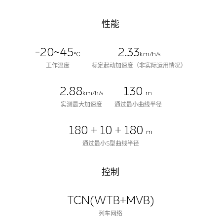
性能
-20~45
2.33
℃
km/h/s
工作温度
标定起动加速度（非实际运用情况）
2.88
130
km/h/s
m
实测最大加速度
通过最小曲线半径
180 + 10 + 180
m
通过最小S型曲线半径
控制
TCN(WTB+MVB)
列车网络