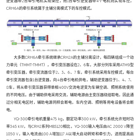
逆变器带2台牵引电机实现架控，而1台牵引逆变器带4个电机则实现车控，
CRH6A的牵引系统属于主辅分离模式下的车控模式。
大多数CRH6A牵引系统继承CRH2A的主辅分离设计，每四辆组成一个动
力单元（TMMT-TMMT），牵引变压器设在2、6车，大部分列车采用ATM9型
牵引变压器，牵引变流器位于2、3、6、7 车，牵引系统采用车控模式，每台
牵引变流器包含1台逆变器，向4台牵引电机供电，辅助逆变器位于1、4、7、
8车，将从牵引变压器获得单相400V交流电逆变为车辆空调、照明系统使用
的不同电压。由于辅助供电采用交流，辅助电源由主变压器绕组取电，因此通
过分相无电区时，辅助电源同样会断电，车内空调、照明等用电设备将会断
电。
YQ-300牵引电机重量475 kg，额定功率300 kW，牵引系统允许短时功
率345 kW，与CRH2系列MB5120相比，YQ-300输入电压由AC 2000 V降至
1850 V，输入电流由100 A增加117 A以增大启动转矩和牵引力，进而提高启