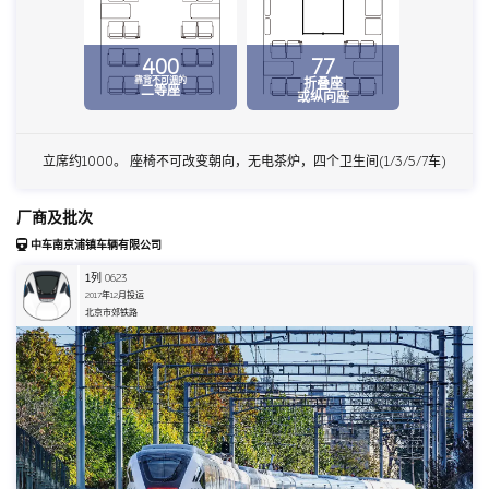
400
77
靠背不可调的
折叠座
二等座
或纵向座
立席约1000。 座椅不可改变朝向，无电茶炉，四个卫生间(1/3/5/7车)
厂商及批次
中车南京浦镇车辆有限公司
1
列 0623
2017年12月投运
北京市郊铁路