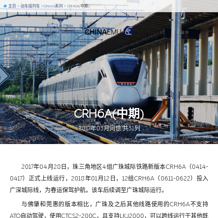
主页
动车组列车
Cinova系列
CRH6A(中期)
CRH6A(中期)
2017年03月问世 共31列
图 / Aiklld2364
2017年04月28日，珠三角地区4组广珠城际铁路新版本CRH6A（0414-
0417）正式上线运行，2018年01月12日，12组CRH6A（0611-0622）投入
广深城际线，为春运保驾护航。该车后续调至广珠城际运行。
与佛肇和莞惠的版本相比，广珠及之后其他线路使用的CRH6A不支持
ATO自动驾驶，使用CTCS2-200C，且支持LKJ2000，可以跨线运行于其他既