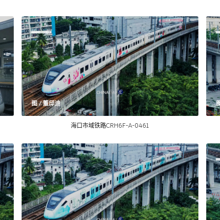
图 / 董邱迪
海口市域铁路CRH6F-A-0461