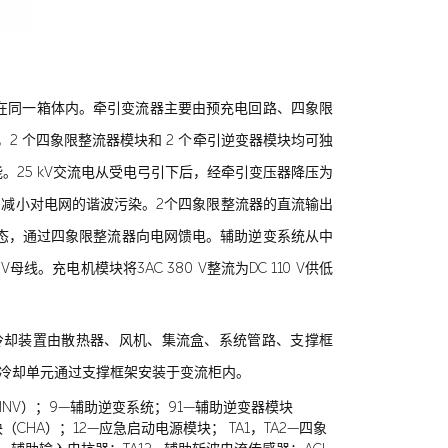
成在同一箱体内。牵引变流器主要由预充电回路、四象限
2 个四象限整流器模块和 2 个牵引逆变器模块均可独
25 kV交流电从受电弓引下后，经牵引变压器降压为
角度，减小对电网的谐波污染。2个四象限整流器的直流输出
态，通过四象限整流器向电网馈电。辅助逆变系统从中
线。充电机模块将3AC 380 V整流为DC 110 V供低
成。冷却装置由散热器、风机、集流盒、系统管路、支撑框
,冷却单元通过支撑框架安装于变流柜内。
INV）；9—辅助逆变系统；91—辅助逆变器模块
CHA）；12—应急启动电源模块； TA1，TA2—四象