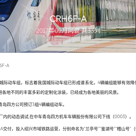
CRH6F-A
2017年09月问世 共33列
6F-A
km/h的城际动车组，标志着我国城际动车组已形成谱系化，4辆编组能够有
采用各地不同的丰富多彩的定制化涂装，已经成为各地美丽的风景。
团青岛四方公司预订3组4辆编组动车。
A完成厂内的动态调试,在中车青岛四方机车车辆股份有限公司下线（0003）。
F-A交付，投入绍兴市域铁路运营，分别命名为“兰亭号”“鉴湖号”“稽山号”（04