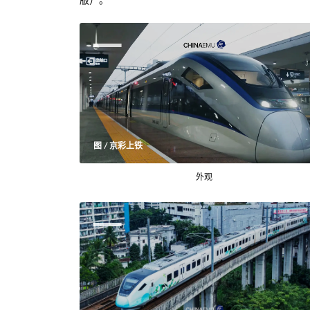
版）。
图 / 京彩上铁
外观