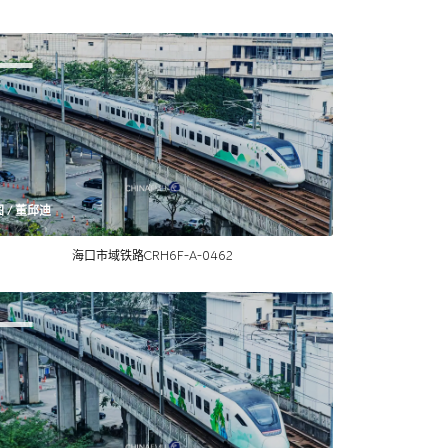
图 / 董邱迪
海口市域铁路CRH6F-A-0462