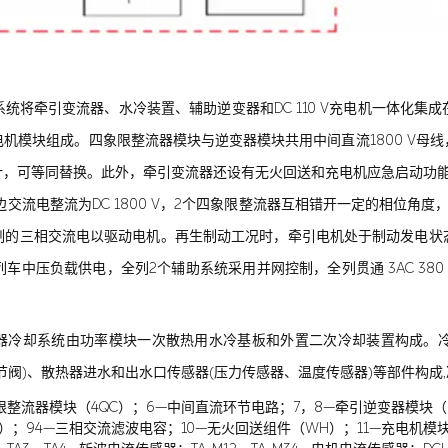
统将牵引变流器、水冷装置、辅助逆变器和DC 110 V充电机一体化集
模块组成。四象限整流器模块与逆变器模块共用中间直流1800 V母线，
，可等同替换。此外，牵引变流器还设有无火回送和充电机应急启动功能。
副边交流电整流为DC 1800 V，2个四象限整流器互相错开一定的相位
制的三相交流电以驱动电机。再生制动工况时，牵引电机处于制动发电状
为列车中压负载供电，全列2个辅助系统采用并网控制，全列贯通 3AC 380 V母
辅助变流器冷却系统由功率模块一次散热用水冷基板和外置二次冷却装置构
节阀)、散热器进水和出水口传感器(压力传感器、温度传感器)等部件构成
限整流器模块（4QC）；6—中间直流环节电路；7，8—牵引逆变器模块（
1）；94—三相交流滤波电容；10—无火回送组件（WH）；11—充电机模块（