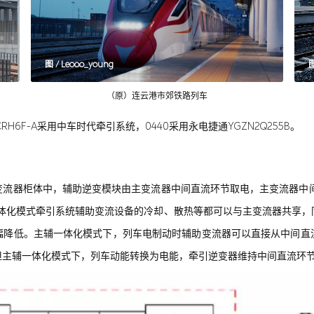
图 / Leooo_young
（原）连云港市郊铁路列车
H6F-A采用中车时代牵引系统，0440采用永电捷通YGZN2Q255B。
流器柜体中，辅助逆变模块由主变流器中间直流环节取电，主变流器中间电
主辅一体化模式牵引系统辅助变流设备的冷却、散热等都可以与主变流器共享
幅降低。主辅一体化模式下，列车电制动时辅助变流器可以直接从中间直
但主辅一体化模式下，列车动能转换为电能，牵引逆变器维持中间直流环