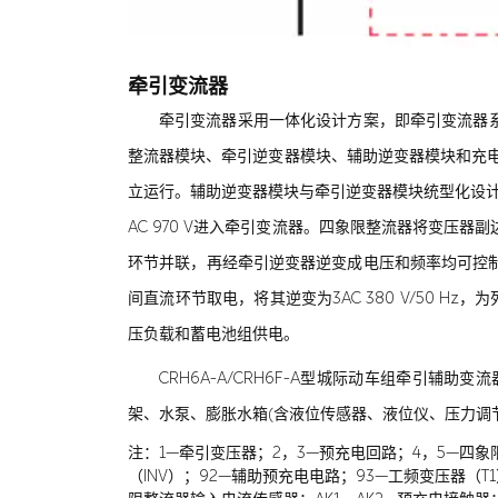
牵引变流器
牵引变流器采用一体化设计方案，即牵引变流器系
整流器模块、牵引逆变器模块、辅助逆变器模块和充电机
立运行。辅助逆变器模块与牵引逆变器模块统型化设计
AC 970 V进入牵引变流器。四象限整流器将变压器
环节并联，再经牵引逆变器逆变成电压和频率均可控
间直流环节取电，将其逆变为3AC 380 V/50 Hz，
压负载和蓄电池组供电。
CRH6A-A/CRH6F-A型城际动车组牵引
架、水泵、膨胀水箱(含液位传感器、液位仪、压力调
注：1—牵引变压器；2，3—预充电回路；4，5—四象
（INV）；92—辅助预充电电路；93—工频变压器（T