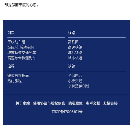
却是静而细腻的心思。
列车
线路
干线动车组
高铁图
城际/市域动车组
高速铁路
城市轨道交通列车
城际铁路
高速综合检测列车
城市轨道
旅程
话题
铁道搭乘指南
全部内容
热门旅程
小宁交通
了解慧伊创新
关于本站
使用协议与版权信息
隐私政策
参考文献
友情链接
京ICP备17005611号