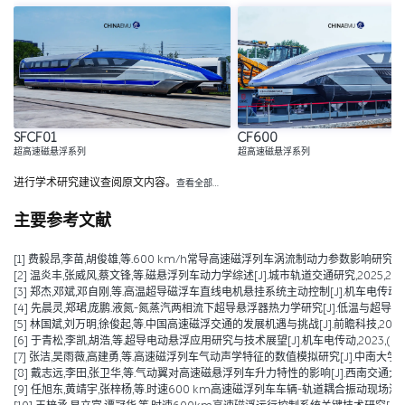
SFCF01
CF600
超高速磁悬浮系列
超高速磁悬浮系列
进行学术研究建议查阅原文内容。
查看全部…
主要参考文献
[1] 费毅昂,李苗,胡俊雄,等.600 km/h常导高速磁浮列车涡流制动力参数影响研究[J/OL].铁道标准设计,1
[2] 温炎丰,张威风,蔡文锋,等.磁悬浮列车动力学综述[J].城市轨道交通研究,2025,28(06)
[3] 郑杰,邓斌,邓自刚,等.高温超导磁浮车直线电机悬挂系统主动控制[J].机车电传动,2024,(
[4] 先晨灵,郑珺,庞鹏.液氮-氮蒸汽两相流下超导悬浮器热力学研究[J].低温与超导,2024,5
[5] 林国斌,刘万明,徐俊起,等.中国高速磁浮交通的发展机遇与挑战[J].前瞻科技,2023,2(0
[6] 于青松,李凯,胡浩,等.超导电动悬浮应用研究与技术展望[J].机车电传动,2023,(04):
[7] 张洁,吴雨薇,高建勇,等.高速磁浮列车气动声学特征的数值模拟研究[J].中南大学学报(自然科
[8] 戴志远,李田,张卫华,等.气动翼对高速磁悬浮列车升力特性的影响[J].西南交通大学学报,2
[9] 任旭东,黄靖宇,张梓杨,等.时速600 km高速磁浮列车车辆-轨道耦合振动现场测试与动力特