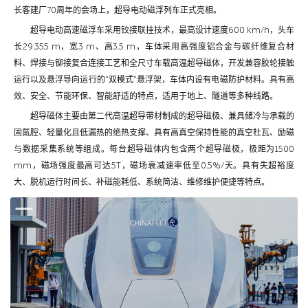
长客建厂70周年的会场上，超导电动磁浮列车正式亮相。
超导电动高速磁浮车采用铰接联挂技术，最高设计速度600 km/h，头车
长29.355 m，宽3 m、高3.5 m，车体采用高强度铝合金与碳纤维复合材
料、焊接与铆接复合连接工艺和全尺寸车载高温超导磁体，开发兼容胶轮接触
运行以及悬浮导向运行的“双模式”悬浮架，车体内设有电磁防护材料。具有高
效、安全、节能环保、智能舒适的特点，适用于地上、隧道等多种线路。
超导磁体主要由第二代高温超导带材制成的超导磁极、兼具储冷与承载的
固氮腔、轻量化且低漏热的绝热支撑、具有高真空保持性能的真空杜瓦、励磁
与数据采集系统等组成。每台超导磁体内包含两个超导磁极，极距为1500
mm，磁场强度最高可达5T，磁场衰减速率低至0.5%/天。具有失超裕度
大、脱机运行时间长、补磁能耗低、系统简洁、维修维护便捷等特点。