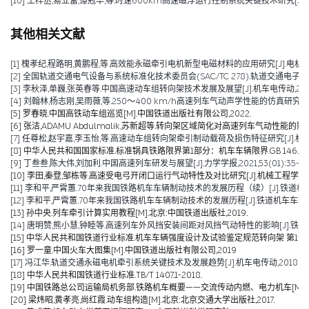
[10] 王梓丞,易立富,谭冠华,等.时速600km高速磁浮运行控制系统关键技术研究[J].铁道通信信
其他相关文献
[1] 槐孝纪,程路明,黄鹏程,等.高效能永磁牵引电机新型电磁材料的应用研究[J].电机技术,202
[2] 全国轨道交通电气设备与系统标准化技术委员会(SAC/TC 278).轨道交通电子设备 
[3] 李秋泽,单巍,张英春等.中国高速动车组转向架技术发展及展望[J].机车电传动,2023(0
[4] 刘翰林,杨志刚,吴雨薇,等.250～400 km/h高速列车气动声学性能的仿真研究[J].铁道
[5] 罗春晓.中国高铁动车组巡览[M].中国铁道出版社有限公司,2022.
[6] 张洁,ADAMU Abdulmalik,苏新超等.转向架区域简化对高速列车气动性能的影响（英文）[J].Jou
[7] 任尊松,赵宇嘉,李玉怡,等.高速动车组转向架牵引制动载荷及损伤特征研究[J].机械工程学报,
[8] 中华人民共和国国家标准.标准锅具铁路限界第1部分：机车车辆限界.GB 146.1-2
[9] 丁叁叁,陈大伟,刘加利.中国高速列车研发与展望[J].力学学报,2021,53(01):35-50
[10] 李田,秦登,邹栋等.高速受电弓开闭口运行气动特性及对比研究[J].机械工程学报,2020,
[11] 李和平,严霄蕙.70年来我国铁路机车车辆制动技术的发展历程（续）[J].铁道机车车辆,20
[12] 李和平,严霄蕙.70年来我国铁路机车车辆制动技术的发展历程[J].铁道机车车辆,2019,
[13] 孙中央.列车牵引计算实用教程[M].北京:中国铁道出版社,2019.
[14] 唐明赞,熊小慧,钟睦等.高速列车外风挡安装间距对风挡气动特性的影响[J].铁道科学与工
[15] 中华人民共和国铁道行业标准.机车车辆强度设计及试验鉴定规范转向架 第1部分:转向架构架
[16] 罗一童.中国火车大图集[M].中国铁道出版社有限公司,2019
[17] 冯江华.轨道交通永磁电机牵引系统关键技术及发展趋势[J].机车电传动,2018(06):
[18] 中华人民共和国铁道行业标准.TB/T 1407.1-2018.
[19] 中国铁路总公司运输局机务部.铁路机车概要——交流传动内燃、电力机车[M].北京
[20] 梁炜昭,黄孝亮,尚红霞.动车组构造[M].北京:北京交通大学出版社,2017.