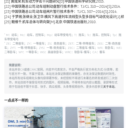
[21] 黄成荣.机车动力学若干问题研究[D].中国铁道科学研究院,2015.
[22] 中国铁路总公司.动车组制动盘暂行技术条件：TJ/CL 310—2014[S].2014.
[23] 中国铁路总公司.动车组闸片暂行技术条件：TJ/CL 307—2014[S].2014.
[24] 于梦阁,张继业,张卫华.横风下高速列车流线型头型多目标气动优化设计[J].机械工程学报,
[25] 鲍维千,机车总体与转向架[M].北京:中国铁道出版社,2010.
*
M：动车；Mc：动车，控制车；Mp：动车带受电弓；T：拖车；Tc：拖车，控制车；Tp：拖
车带受电弓
*
ZE：二等座车；ZY：一等座车；ZS：商务座车；ZET：二等/特等座车；ZES：二等/商务座
车；ZYT：一等/特等座车；ZYS：一等/商务座车；ZEC：二等座车/餐车；WR：软卧车；WE：
二等卧车；WY：一等卧车；WG：高级软卧车；WRC：软卧车/餐车；CA：餐车
简要说明：
本站并非CR或者CRRC官网，内容不代表官方，不会严格执行官方命名方式/分类等，若
与官方不一致，不属于错误。本站无法保证数据的准确性，亦无法保证数据的时效性。
本站所有动车组萌化头像均获得著作权，未经授权不得进行未署名的转发或进行二次创
作。本站目前不接受任何形式的图片、视频投稿。不得将本站内容以截图、录屏等形式
用于包括但不限于抖音、快手、西瓜视频、头条等视频创作。更多内容参见
关于本站
。
一点点不一样的