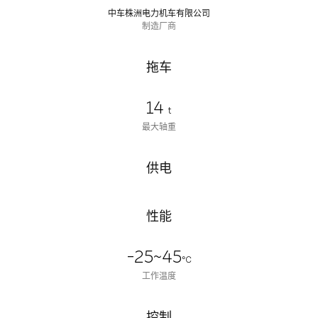
中车株洲电力机车有限公司
制造厂商
拖车
14
t
最大轴重
供电
性能
-25~45
℃
工作温度
控制