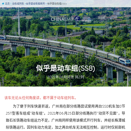
主页
动车组列车
似乎是动车组系列
似乎是动车组(SS8)
似乎是动车组(SS8)
2021年06月问世 共2列
图 / TT766
该车无论从任何角度讲，都不属于动车组列车。
为了便于列车快速折返，广州局在部分线路尝试使用两台SS8机车加8节
25T型客车组成“动车组”。2021年06月25日部分线路执行“动货不见面”，导
致石长铁路动车组运力不足，广州局同样使用该模式开行列车，并经长株潭城
际铁路运行。因列车动力充足，加之两台机车无法相互控制，运行时仅前部机