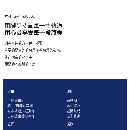
本站已运行4398天。
用脚步丈量每一寸轨道，
用心灵享受每一段旅程
列车开往的方向并不重要，
重要的是窗外的风景和看风景的心情。
处在嘈杂的动态中，
却是静而细腻的心思。
列车
线路
干线动车组
高铁图
城际/市域动车组
高速铁路
城市轨道交通列车
城际铁路
高速综合检测列车
城市轨道
旅程
话题