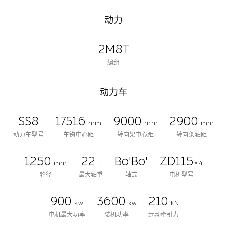
动力
2M8T
编组
动力车
SS8
17516
9000
2900
mm
mm
mm
动力车型号
车钩中心距
转向架中心距
转向架轴距
1250
22
Bo'Bo'
ZD115
mm
t
× 4
轮径
最大轴重
轴式
电机型号
900
3600
210
kw
kw
kN
电机最大功率
装机功率
起动牵引力