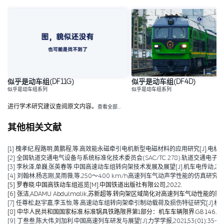
似乎是动车组(DF11G)
似乎是动车组(DF4D)
似乎是动车组系列
似乎是动车组系列
进行学术研究建议查阅原文内容。
查看全部…
其他相关文献
[1] 槐孝纪,程路明,黄鹏程,等.高效能永磁牵引电机新型电磁材料的应用研究[J].电机技术,202
[2] 全国轨道交通电气设备与系统标准化技术委员会(SAC/TC 278).轨道交通电子设备 
[3] 李秋泽,单巍,张英春等.中国高速动车组转向架技术发展及展望[J].机车电传动,2023(0
[4] 刘翰林,杨志刚,吴雨薇,等.250～400 km/h高速列车气动声学性能的仿真研究[J].铁道
[5] 罗春晓.中国高铁动车组巡览[M].中国铁道出版社有限公司,2022.
[6] 张洁,ADAMU Abdulmalik,苏新超等.转向架区域简化对高速列车气动性能的影响（英文）[J].Jou
[7] 任尊松,赵宇嘉,李玉怡,等.高速动车组转向架牵引制动载荷及损伤特征研究[J].机械工程学报,
[8] 中华人民共和国国家标准.标准锅具铁路限界第1部分：机车车辆限界.GB 146.1-2
[9] 丁叁叁,陈大伟,刘加利.中国高速列车研发与展望[J].力学学报,2021,53(01):35-50