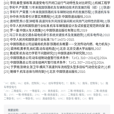
[10] 李田,秦登,邹栋等.高速受电弓开闭口运行气动特性及对比研究[J].机械工程学报,2020,
[11] 李和平,严霄蕙.70年来我国铁路机车车辆制动技术的发展历程（续）[J].铁道机车车辆,20
[12] 李和平,严霄蕙.70年来我国铁路机车车辆制动技术的发展历程[J].铁道机车车辆,2019,
[13] 孙中央.列车牵引计算实用教程[M].北京:中国铁道出版社,2019.
[14] 唐明赞,熊小慧,钟睦等.高速列车外风挡安装间距对风挡气动特性的影响[J].铁道科学与工
[15] 中华人民共和国铁道行业标准.机车车辆强度设计及试验鉴定规范转向架 第1部分:转向架构架
[16] 罗一童.中国火车大图集[M].中国铁道出版社有限公司,2019
[17] 冯江华.轨道交通永磁电机牵引系统关键技术及发展趋势[J].机车电传动,2018(06):
[18] 中华人民共和国铁道行业标准.TB/T 1407.1-2018.
[19] 中国铁路总公司运输局机务部.铁路机车概要——交流传动内燃、电力机车[M].北京
[20] 梁炜昭,黄孝亮,尚红霞.动车组构造[M].北京:北京交通大学出版社,2017.
[21] 黄成荣.机车动力学若干问题研究[D].中国铁道科学研究院,2015.
[22] 中国铁路总公司.动车组制动盘暂行技术条件：TJ/CL 310—2014[S].2014.
[23] 中国铁路总公司.动车组闸片暂行技术条件：TJ/CL 307—2014[S].2014.
[24] 于梦阁,张继业,张卫华.横风下高速列车流线型头型多目标气动优化设计[J].机械工程学报,
[25] 鲍维千,机车总体与转向架[M].北京:中国铁道出版社,2010.
*
M：动车；Mc：动车，控制车；Mp：动车带受电弓；T：拖车；Tc：拖车，控制车；Tp：拖
车带受电弓
*
ZE：二等座车；ZY：一等座车；ZS：商务座车；ZET：二等/特等座车；ZES：二等/商务座
车；ZYT：一等/特等座车；ZYS：一等/商务座车；ZEC：二等座车/餐车；WR：软卧车；WE：
二等卧车；WY：一等卧车；WG：高级软卧车；WRC：软卧车/餐车；CA：餐车
简要说明：