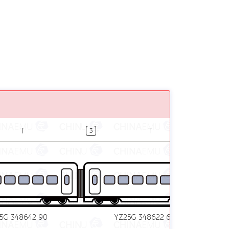
T
T
3
4
5G 348642 90
YZ25G 348622 60