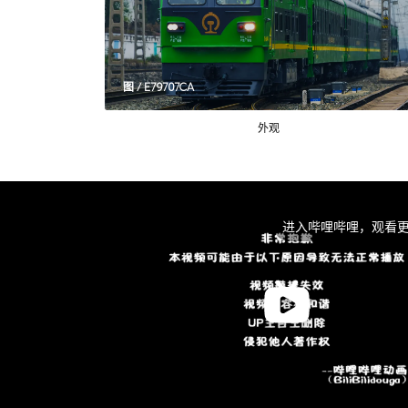
图 / E79707CA
外观