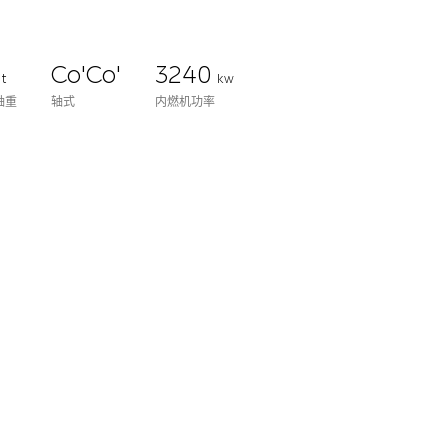
3
Co'Co'
3240
t
kw
轴重
轴式
内燃机功率