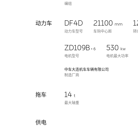
编组
DF4D
21100
1
动力车
mm
动力车型号
车钩中心距
转
ZD109B
530
× 6
kw
电机型号
电机最大功率
中车大连机车车辆有限公司
制造厂商
14
拖车
t
最大轴重
供电