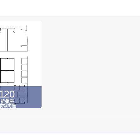
na-emu.cn
120
折叠座
或纵向座