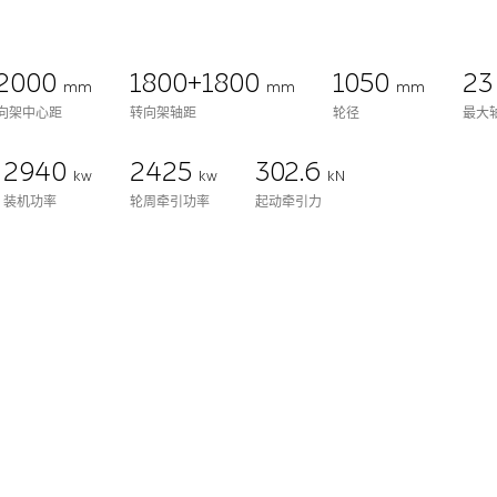
2000
1800+1800
1050
2
mm
mm
mm
向架中心距
转向架轴距
轮径
最大
2940
2425
302.6
kw
kw
kN
装机功率
轮周牵引功率
起动牵引力