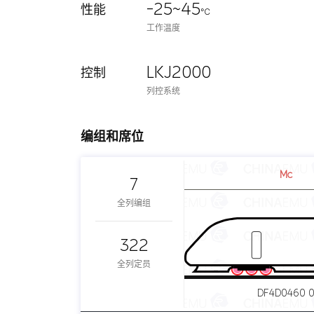
-25~45
性能
℃
工作温度
LKJ2000
控制
列控系统
编组和席位
Mc
7
全列编组
322
全列定员
DF4D0460 