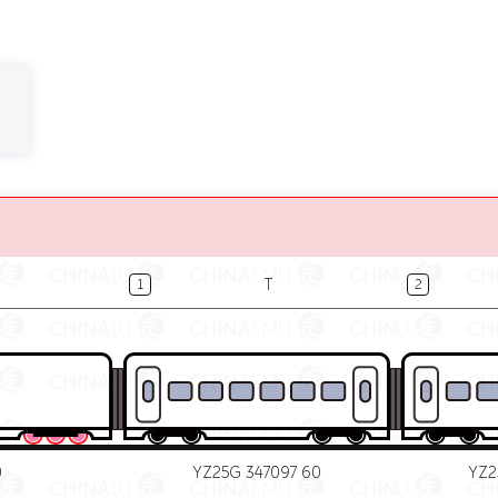
T
1
2
0
YZ25G 347097 60
YZ2