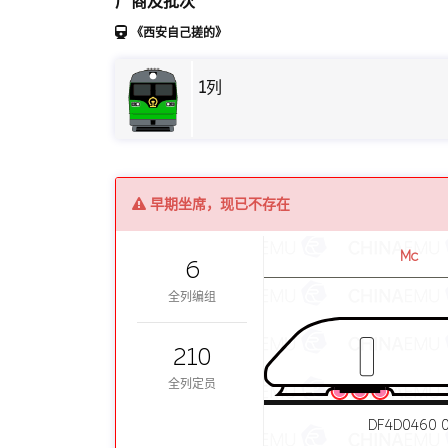
厂商及批次
《西安自己搓的》
1
列
早期坐席，现已不存在
Mc
6
全列编组
210
全列定员
DF4D0460 