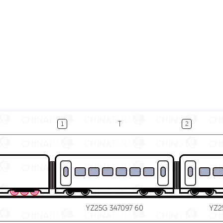
T
1
2
0
YZ25G 347097 60
YZ2