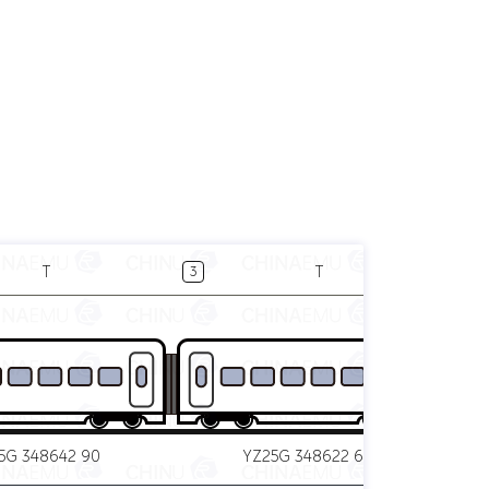
T
T
3
4
5G 348642 90
YZ25G 348622 60