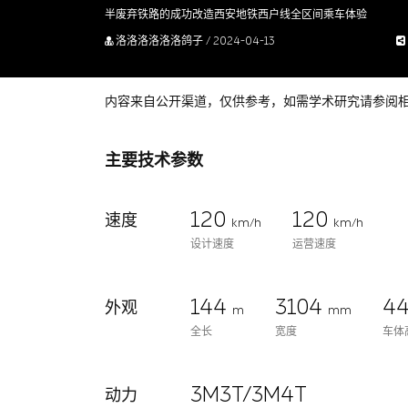
半废弃铁路的成功改造西安地铁西户线全区间乘车体验
洛洛洛洛洛洛鸽子 / 2024-04-13
内容来自公开渠道，仅供参考，如需学术研究请参阅
主要技术参数
120
120
速度
km/h
km/h
设计速度
运营速度
144
3104
4
外观
m
mm
全长
宽度
车体
3M3T/3M4T
动力