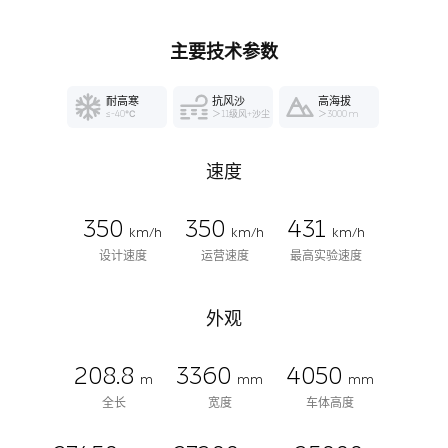
主要技术参数
耐高寒
抗风沙
高海拔
≤-40℃
＞11级风+沙尘
＞3000 m
速度
350
350
431
km/h
km/h
km/h
设计速度
运营速度
最高实验速度
外观
208.8
3360
4050
m
mm
mm
全长
宽度
车体高度