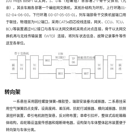
100 Mbps Base-T以太网，1、8车（短编组）各部署2个骨干交换机（冗
余），其余车厢各部署一个编组网交换机，其拓扑结构为环形，上行环路01-
02-04-06-08，下行环路 08-07-05-03-01，列车端部骨干交换机留端口用
于联挂，物理层为M12端口，采用CAT5e四芯绞线连接，网关、CCU、TCU、
BCU等装置通过M12接口与各车以太网交换机采用点对点连接，骨干以太网交
换机再与无线传输装置（WTD）连接，将列车状态信息、故障记录事件等传
送至各单位。
转向架
一系悬挂采用圆柱螺旋弹簧+橡胶垫，端部安装垂向减振器，二系悬挂采
用空气弹簧四点支撑，设高度阀、差压阀、抗蛇行减振器、横向减振器、抗侧
滚扭杆装置，牵引电机刚性架悬，反对称布置；单牵引拉杆，整体式齿轮箱箱
体结构，齿轮箱设温度传感器和熔断继电器，设构架与车体整体起吊装置便于
转向架与车体分离。