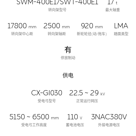
SWM-400E1/SWT-400E1
17
t
转向架型号
最大轴重
17800
2500
920
LMA
mm
mm
mm
转向架中心距
转向架轴距
新轮轮径(动/拖车)
踏面类型
有
停放制动
供电
CX-GI030
22.5 ~ 29
kV
受电弓型号
正常运行网压
5150 ~ 6500
110
3NAC380V
mm
V
受电弓工作高度
蓄电池电压
外接电源电压