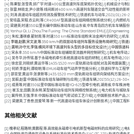
[4] 陈秉智,张雪青,邱广宇.时速400公里高速列车底架拓扑优化[J].机械设计与制造,2021,(
[5] 张雷,林晓龙,尹小放等.线间距对400 km/h高速列车隧道交会气动性能的影响[J].高速铁
[6] 刘涛.高速动车组超员检测及报警技术研究[J].铁道机车与动车,2021(01):26-28+5
[7] 常培晶,宋程,衣云利,等.CR400AF型高速动车组网络控制系统分析[J].内燃机与配件,202
[8] 梁建英,时速350公里长编中国标准动车组.山东省,中车青岛四方机车车辆股份有限公司
[9] Yanhui Qi, Li Zhou.The Fuxing: The China Standard EMU[J].Engineering,2
[10] 朱松,潘祺睿,翟财周,等.时速350 km标准动车组粉末冶金闸片的研究[J].机车车辆工艺,
[11] 李璐,赵鹏,宋文波,等.350 km/h的双层动车组列车服务设施布局研究[J].铁道运输与经
[12] 龚明,孙守光,李强.横风环境下高速列车头型的多目标优化设计[J].中国铁道科学,2019,
[13] 宋永丰.350 km/h中国标准动车组辅助变流器并网控制研究[J].机车电传动,2019,(0
[14] 吴冬华,孙传铭.基于永磁电机牵引系统高速动车组的研制[J].机车电传动,2019(01):
[15] 徐忠宣,刘晓妍,黄运华等.1435/1520 mm变轨距动车组轮对及其地面装置[J].机车电
[16] 何娇,李盈利,谭晓明,等.EMU6动车组气动声学性能分析[J].铁道科学与工程学报,2018,15(08):1
[17] 邵亚堂,黄运华,张隶新等.1435/1520 mm变轨距动车组转向架结构方案设计[J].机车
[18] 吴毅,赵雷.中国标准动车组车轴研制与应用[J].铁道车辆,2017,55(12):26-30+56
[19] 成熹等,时速350公里中国标准动车组YQ-625型牵引电机.湖南省,中车株洲电机有限公
[20] 崔玉龙,田鹏,张永明.某型城际动车组列车网络控制系统[J].电力机车与城轨车辆,2017,4
[21] 冀传帅,王强,李丰.中国标准动车组气密试验工艺介绍[J].中国新技术新产品,2016,(1
[22] 梁建英,丁叁叁,田爱琴,等.新一代高速动车组车体设计创新技术[J].中国工程科学,2015,
其他相关文献
[1] 槐孝纪,程路明,黄鹏程,等.高效能永磁牵引电机新型电磁材料的应用研究[J].电机技术,202
[2] 全国轨道交通电气设备与系统标准化技术委员会(SAC/TC 278).轨道交通电子设备 