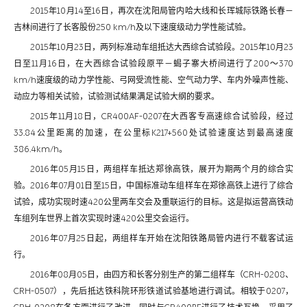
2015年10月14至16日，再次在沈阳局管内哈大线和长珲城际铁路长春－
吉林间进行了长客股份250 km/h及以下速度级动力学性能试验。
2015年10月23日，两列标准动车组抵达大西综合试验段。2015年10月23
日至11月16日，在大西综合试验段原平－蝎子寨大桥间进行了200～370
km/h速度级的动力学性能、弓网受流性能、空气动力学、车内外噪声性能、
动应力等相关试验，试验测试结果满足试验大纲的要求。
2015年11月18日，CR400AF-0207在大西客专高速综合试验段，经过
33.84公里距离的加速，在公里标K217+560处试验速度达到最高速度
386.4km/h。
2016年05月15日，两组样车抵达郑徐高铁，展开为期两个月的综合实
验。2016年07月01日至15日，中国标准动车组样车在郑徐高铁上进行了综合
试验，成功实现时速420公里两车交会及重联运行的目标。这是拟运营高铁动
车组列车世界上首次实现时速420公里交会运行。
2016年07月25日起，两组样车开始在沈阳铁路局管内进行不载客试运
行。
2016年08月05日，由四方和长客分别生产的第二组样车（CRH-0208、
CRH-0507），先后抵达铁科院环形铁道试验基地进行调试。相较于0207，