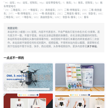
*
M：动车；Mc：动车，控制车；Mp：动车带受电弓；T：拖车；Tc：拖车，控制车；Tp：拖
车带受电弓
*
ZE：二等座车；ZY：一等座车；ZS：商务座车；ZET：二等/特等座车；ZES：二等/商务座
车；ZYT：一等/特等座车；ZYS：一等/商务座车；ZEC：二等座车/餐车；WR：软卧车；WE：
二等卧车；WY：一等卧车；WG：高级软卧车；WRC：软卧车/餐车；CA：餐车
简要说明：
本站并非CR或者CRRC官网，内容不代表官方，不会严格执行官方命名方式/分类等，若
与官方不一致，不属于错误。本站无法保证数据的准确性，亦无法保证数据的时效性。
本站所有动车组萌化头像均获得著作权，未经授权不得进行未署名的转发或进行二次创
作。本站目前不接受任何形式的图片、视频投稿。不得将本站内容以截图、录屏等形式
用于包括但不限于抖音、快手、西瓜视频、头条等视频创作。更多内容参见
关于本站
。
一点点不一样的