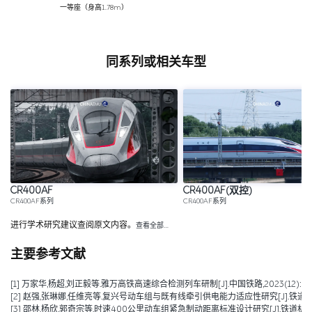
一等座（身高1.78m）
同系列或相关车型
CR400AF
CR400AF(双控)
CR400AF系列
CR400AF系列
进行学术研究建议查阅原文内容。
查看全部…
主要参考文献
[1] 万家华,杨超,刘正毅等.雅万高铁高速综合检测列车研制[J].中国铁路,2023(12):106-
[2] 赵强,张琳娜,任维亮等.复兴号动车组与既有线牵引供电能力适应性研究[J].铁道机车车辆,2
[3] 邵林,杨欣,郭奇宗等.时速400公里动车组紧急制动距离标准设计研究[J].铁道机车车辆,20