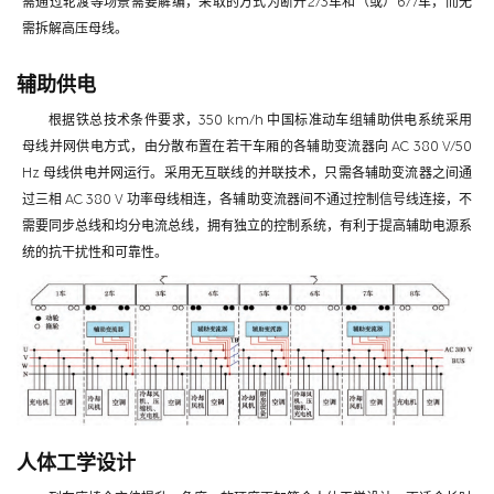
需通过轮渡等场景需要解编，采取的方式为断开2/3车和（或）6/7车，而无
需拆解高压母线。
辅助供电
根据铁总技术条件要求，350 km/h 中国标准动车组辅助供电系统采用
母线并网供电方式，由分散布置在若干车厢的各辅助变流器向 AC 380 V/50
Hz 母线供电并网运行。采用无互联线的并联技术，只需各辅助变流器之间通
过三相 AC 380 V 功率母线相连，各辅助变流器间不通过控制信号线连接，不
需要同步总线和均分电流总线，拥有独立的控制系统，有利于提高辅助电源系
统的抗干扰性和可靠性。
人体工学设计