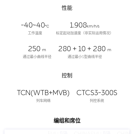
性能
-40~40
1.908
℃
km/h/s
工作温度
标定起动加速度（非实际运用情况）
250
280 + 10 + 280
m
m
通过最小曲线半径
通过最小S型曲线半径
控制
TCN(WTB+MVB)
CTCS3-300S
列车网络
列控系统
编组和席位