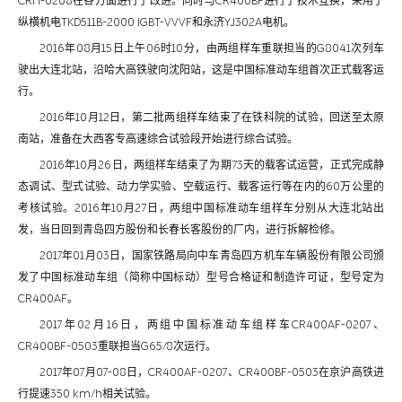
CRH-0208在各方面进行了改进。同时与CR400BF进行了技术互换，采用了
纵横机电TKD511B-2000 IGBT-VVVF和永济YJ302A电机。
2016年08月15日上午06时10分，由两组样车重联担当的G8041次列车
驶出大连北站，沿哈大高铁驶向沈阳站，这是中国标准动车组首次正式载客运
行。
2016年10月12日，第二批两组样车结束了在铁科院的试验，回送至太原
南站，准备在大西客专高速综合试验段开始进行综合试验。
2016年10月26日，两组样车结束了为期73天的载客试运营，正式完成静
态调试、型式试验、动力学实验、空载运行、载客运行等在内的60万公里的
考核试验。2016年10月27日，两组中国标准动车组样车分别从大连北站出
发，当日回到青岛四方股份和长春长客股份的厂内，进行拆解检修。
2017年01月03日，国家铁路局向中车青岛四方机车车辆股份有限公司颁
发了中国标准动车组（简称中国标动）型号合格证和制造许可证，型号定为
CR400AF。
2017年02月16日，两组中国标准动车组样车CR400AF-0207、
CR400BF-0503重联担当G65/8次运行。
2017年07月07-08日，CR400AF-0207、CR400BF-0503在京沪高铁进
行提速350 km/h相关试验。