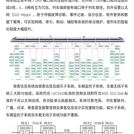
网关指定其中两个DB9 端口相邻连接形成A线，另外两个DB9端口相邻连接形
成B线，A、B两线互为冗余。列车端部留有端口用于列车联挂。另外设置以太
网（100 Mbps），用于传输故障诊断、事件记录、显示信息、软件更新和数
据下载等，可实现网络、牵引、制动、辅助等系统的单点维护，使列车的智能
化程度大幅提升。
旅客信息系统由旅客信息及娱乐子系统、车厢监控子系统、车载无线子系
统三大部分组成。采用符合 UIC568标准的音频总线和符合IEEE 802.3ab 标
准的千兆以太网总线，各功能单元高度融合，系统可靠性高。 列车重联时，
广播、对讲、乘客紧急报警音频及乘客信息显示实现重联功能，娱乐子系统、
车厢监控子系统及车载无线子系统功能不重联。