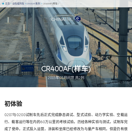
主页
动车组列车
CR400AF系列
CR400AF(样车)
CR400AF(样车)
2015年05月问世 共2列
图 / Aiklld2364
初体验
0207与0208试制车先后正式完成静态调试、型式试验、动力学实验、空载运
行、载客运行等在内的60万公里的考核试验。历经各种实验与测试，试制车完
成了使命，正式投入运营，涂装和坐席已经修改为与量产车相同，但是仍有很