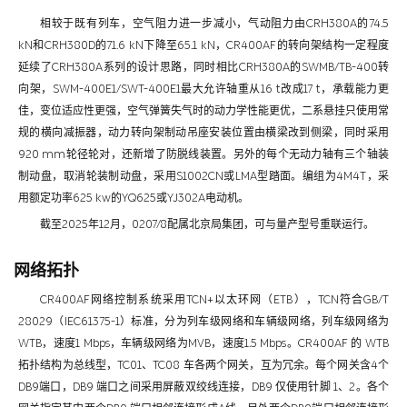
相较于既有列车，空气阻力进一步减小，气动阻力由CRH380A的74.5
kN和CRH380D的71.6 kN下降至65.1 kN，CR400AF的转向架结构一定程度
延续了CRH380A系列的设计思路，同时相比CRH380A的SWMB/TB-400转
向架，SWM-400E1/SWT-400E1最大允许轴重从16 t改成17 t，承载能力更
佳，变位适应性更强，空气弹簧失气时的动力学性能更优，二系悬挂只使用常
规的横向减振器，动力转向架制动吊座安装位置由横梁改到侧梁，同时采用
920 mm轮径轮对，还新增了防脱线装置。另外的每个无动力轴有三个轴装
制动盘，取消轮装制动盘，采用S1002CN或LMA型踏面。编组为4M4T，采
用额定功率625 kw的YQ625或YJ302A电动机。
截至2025年12月，0207/8配属北京局集团，可与量产型号重联运行。
网络拓扑
CR400AF网络控制系统采用TCN+以太环网（ETB），TCN符合GB/T
28029（IEC61375-1）标准，分为列车级网络和车辆级网络，列车级网络为
WTB，速度1 Mbps，车辆级网络为MVB，速度1.5 Mbps。CR400AF 的 WTB
拓扑结构为总线型，TC01、TC08 车各两个网关，互为冗余。每个网关含4个
DB9端口，DB9 端口之间采用屏蔽双绞线连接，DB9 仅使用针脚 1、2。各个