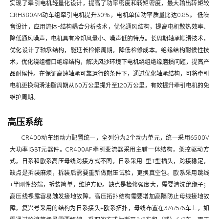
实现了牵引电机轻量化设计，提高了功率密度和转矩密度，最大输出转矩较
CRH380AM动车组牵引电机提升30%，电机单位功率质量比达0.85。 低噪
音设计，应用流体-结构耦合分析技术，优化通风结构，提高电机散热效率、
降低通风噪声，电机具有冷却风量小、噪声低的特点。长周期轴承顺滑技术，
优化设计了轴承结构，能延长检修周期，降低检修成本。绝缘结构耐候性技
术，优化绕组槽口绝缘结构，解决风沙环境下电机绕组绝缘磨损问题，提高产
品耐候性。在保证高速轴承可靠运行的条件下，通过优化轴承结构，可将牵引
电机更换润滑油脂周期从60万公里提升至120万公里，有效提升牵引电机的免
维护周期。
高压系统
CR400动车组动力配置统一，全列分为2个动力单元，统一采用6500V
大功率IGBT元器件。CR400AF牵引变流器采用主辅一体结构，架控驱动方
式。日系和欧系高压母线跨接方式不同，日系采用L型T型插头，跨接稳定，
缺点是拆装麻烦，拆装后需要重新做耐压试验，更换真空包。欧系采用跳线
+半刚性终端，拆装简单，维护方便。缺点是检修强度大，需要清洗绝缘子；
高压线裸露容易触发接地故障，高压拓扑结构需要增加高隔防止母线接地故
障。复兴号采用的结构为日系接头+欧系拓扑，母线布置在3/4/5/6车上，如