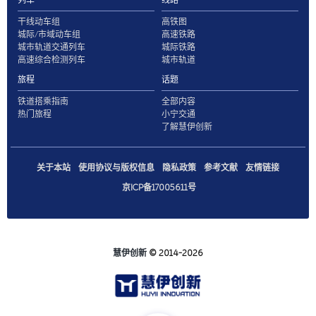
干线动车组
高铁图
城际/市域动车组
高速铁路
城市轨道交通列车
城际铁路
高速综合检测列车
城市轨道
旅程
话题
铁道搭乘指南
全部内容
热门旅程
小宁交通
了解慧伊创新
关于本站
使用协议与版权信息
隐私政策
参考文献
友情链接
京ICP备17005611号
慧伊创新
© 2014-2026