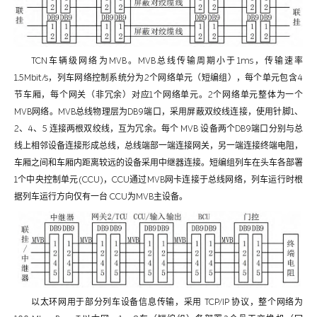
TCN车辆级网络为MVB。MVB总线传输周期小于1ms，传输速率
1.5Mbit/s，列车网络控制系统分为2个网络单元（短编组），每个单元包含4
节车厢，每个网关（非冗余）对应1个网络单元。2个网络单元整体为一个
MVB网络。MVB总线物理层为DB9端口，采用屏蔽双绞线连接，使用针脚1、
2、4、5 连接两根双绞线，互为冗余。每个 MVB 设备两个DB9端口分别与总
线上相邻设备连接形成总线，总线端部一端连接网关，另一端连接终端电阻，
车厢之间和车厢内距离较远的设备采用中继器连接。短编组列车在头车各部署
1个中央控制单元(CCU)，CCU通过MVB网卡连接于总线网络，列车运行时根
据列车运行方向仅有一台 CCU为MVB主设备。
以太环网用于部分列车设备信息传输，采用 TCP/IP 协议，整个网络为