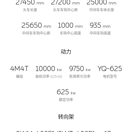
27450
27200
25000
mm
mm
mm
头车长度
头车车钩中心距
中间车车体长度
25650
1000
935
mm
mm
mm
中间车车钩中心距
车钩中心高度
中间车钩高度
动力
4M4T
10000
9750
YQ-625
kw
kw
编组
装机功率 625×16
轮周牵引功率
电机型号
625
kw
额定功率
转向架