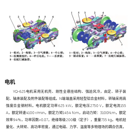
电机
YQ-625电机采用无机壳、刚性全悬挂结构、强迫风冷，由定、转子装
配、轴承装配及附件装配等组成。N端端盖采用轻型铝合金材料，转轴采用高
强度合金钢材料。电机额定功率625 kW，额定电压2750 V，额定电流155
A，额定转速4100 r/min，额定力矩1454 N.m，启动力矩：3100N.m，额定
效率94%，功率因数≥0.87，绝缘等级200级（定子），重量735 kg。电机轻
量化、大转矩、高功率密度，通过电磁、力学、温度等多物理场的耦合仿真，