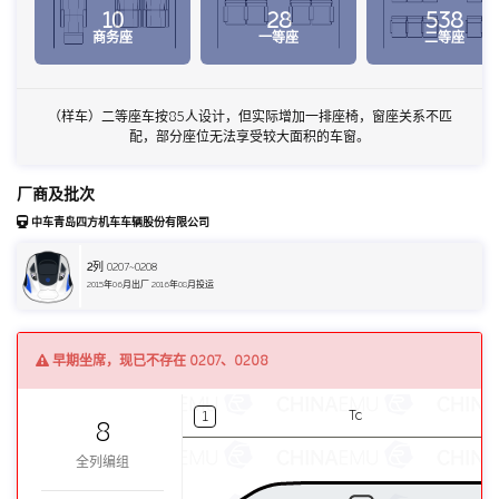
10
28
538
商务座
一等座
二等座
（样车）二等座车按85人设计，但实际增加一排座椅，窗座关系不匹
配，部分座位无法享受较大面积的车窗。
厂商及批次
中车青岛四方机车车辆股份有限公司
2
列 0207~0208
2015年06月出厂 2016年08月投运
早期坐席，现已不存在 0207、0208
Tc
1
8
全列编组