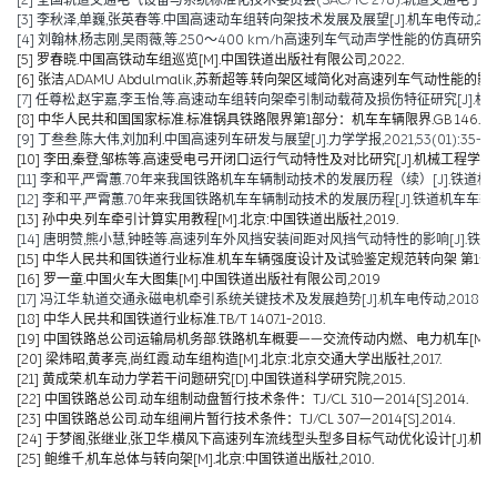
[3] 李秋泽,单巍,张英春等.中国高速动车组转向架技术发展及展望[J].机车电传动,2023(0
[4] 刘翰林,杨志刚,吴雨薇,等.250～400 km/h高速列车气动声学性能的仿真研究[J].铁道
[5] 罗春晓.中国高铁动车组巡览[M].中国铁道出版社有限公司,2022.
[6] 张洁,ADAMU Abdulmalik,苏新超等.转向架区域简化对高速列车气动性能的影响（英文）[J].Jou
[7] 任尊松,赵宇嘉,李玉怡,等.高速动车组转向架牵引制动载荷及损伤特征研究[J].机械工程学报,
[8] 中华人民共和国国家标准.标准锅具铁路限界第1部分：机车车辆限界.GB 146.1-2
[9] 丁叁叁,陈大伟,刘加利.中国高速列车研发与展望[J].力学学报,2021,53(01):35-50
[10] 李田,秦登,邹栋等.高速受电弓开闭口运行气动特性及对比研究[J].机械工程学报,2020,
[11] 李和平,严霄蕙.70年来我国铁路机车车辆制动技术的发展历程（续）[J].铁道机车车辆,20
[12] 李和平,严霄蕙.70年来我国铁路机车车辆制动技术的发展历程[J].铁道机车车辆,2019,
[13] 孙中央.列车牵引计算实用教程[M].北京:中国铁道出版社,2019.
[14] 唐明赞,熊小慧,钟睦等.高速列车外风挡安装间距对风挡气动特性的影响[J].铁道科学与工
[15] 中华人民共和国铁道行业标准.机车车辆强度设计及试验鉴定规范转向架 第1部分:转向架构架
[16] 罗一童.中国火车大图集[M].中国铁道出版社有限公司,2019
[17] 冯江华.轨道交通永磁电机牵引系统关键技术及发展趋势[J].机车电传动,2018(06):
[18] 中华人民共和国铁道行业标准.TB/T 1407.1-2018.
[19] 中国铁路总公司运输局机务部.铁路机车概要——交流传动内燃、电力机车[M].北京
[20] 梁炜昭,黄孝亮,尚红霞.动车组构造[M].北京:北京交通大学出版社,2017.
[21] 黄成荣.机车动力学若干问题研究[D].中国铁道科学研究院,2015.
[22] 中国铁路总公司.动车组制动盘暂行技术条件：TJ/CL 310—2014[S].2014.
[23] 中国铁路总公司.动车组闸片暂行技术条件：TJ/CL 307—2014[S].2014.
[24] 于梦阁,张继业,张卫华.横风下高速列车流线型头型多目标气动优化设计[J].机械工程学报,
[25] 鲍维千,机车总体与转向架[M].北京:中国铁道出版社,2010.