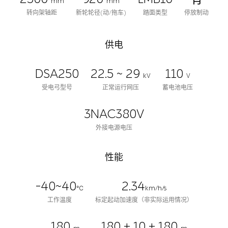
mm
mm
转向架轴距
新轮轮径(动/拖车)
踏面类型
停放制动
供电
DSA250
22.5 ~ 29
110
kV
V
受电弓型号
正常运行网压
蓄电池电压
3NAC380V
外接电源电压
性能
-40~40
2.34
℃
km/h/s
工作温度
标定起动加速度（非实际运用情况）
180
180 + 10 + 180