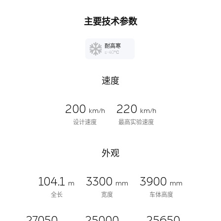
主要技术参数
耐高寒
≤-40℃
速度
200
220
km/h
km/h
设计速度
最高实验速度
外观
104.1
3300
3900
m
mm
mm
全长
宽度
车体高度
27050
25000
25650