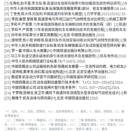
[7] 任尊松,赵宇嘉,李玉怡,等.高速动车组转向架牵引制动载荷及损伤特征研究[J].机械工程学报,
[8] 中华人民共和国国家标准.标准锅具铁路限界第1部分：机车车辆限界.GB 146.1-2
[9] 丁叁叁,陈大伟,刘加利.中国高速列车研发与展望[J].力学学报,2021,53(01):35-50
[10] 李田,秦登,邹栋等.高速受电弓开闭口运行气动特性及对比研究[J].机械工程学报,2020,
[11] 李和平,严霄蕙.70年来我国铁路机车车辆制动技术的发展历程（续）[J].铁道机车车辆,20
[12] 李和平,严霄蕙.70年来我国铁路机车车辆制动技术的发展历程[J].铁道机车车辆,2019,
[13] 孙中央.列车牵引计算实用教程[M].北京:中国铁道出版社,2019.
[14] 唐明赞,熊小慧,钟睦等.高速列车外风挡安装间距对风挡气动特性的影响[J].铁道科学与工
[15] 中华人民共和国铁道行业标准.机车车辆强度设计及试验鉴定规范转向架 第1部分:转向架构架
[16] 罗一童.中国火车大图集[M].中国铁道出版社有限公司,2019
[17] 冯江华.轨道交通永磁电机牵引系统关键技术及发展趋势[J].机车电传动,2018(06):
[18] 中华人民共和国铁道行业标准.TB/T 1407.1-2018.
[19] 中国铁路总公司运输局机务部.铁路机车概要——交流传动内燃、电力机车[M].北京
[20] 梁炜昭,黄孝亮,尚红霞.动车组构造[M].北京:北京交通大学出版社,2017.
[21] 黄成荣.机车动力学若干问题研究[D].中国铁道科学研究院,2015.
[22] 中国铁路总公司.动车组制动盘暂行技术条件：TJ/CL 310—2014[S].2014.
[23] 中国铁路总公司.动车组闸片暂行技术条件：TJ/CL 307—2014[S].2014.
[24] 于梦阁,张继业,张卫华.横风下高速列车流线型头型多目标气动优化设计[J].机械工程学报,
[25] 鲍维千,机车总体与转向架[M].北京:中国铁道出版社,2010.
*
M：动车；Mc：动车，控制车；Mp：动车带受电弓；T：拖车；Tc：拖车，控制车；Tp：拖
车带受电弓
*
ZE：二等座车；ZY：一等座车；ZS：商务座车；ZET：二等/特等座车；ZES：二等/商务座
车；ZYT：一等/特等座车；ZYS：一等/商务座车；ZEC：二等座车/餐车；WR：软卧车；WE：
二等卧车；WY：一等卧车；WG：高级软卧车；WRC：软卧车/餐车；CA：餐车