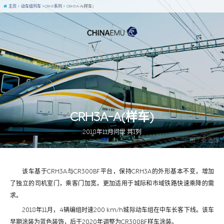
主页
动车组列车
CRH3系列
CRH3A-A(样车)
CRH3A-A(样车)
2018年11月问世 共1列
图 / 秦浩博
该车基于CRH3A与CR300BF平台，保持CRH3A的外形基本不变，增加
了独立的司机室门，乘客门加宽，更加适用于城际和市域铁路快速乘降的需
求。
2018年11月，4辆编组时速200 km/h城际动车组在中车长客下线。该车
早期涂装为蓝色装饰，后于2020年调整为CR300BF样车涂装。