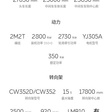
mm
mm
mm
头车长度
中间车车体长度
中间车车钩中心距
动力
2M2T
2800
2730
YJ305A
kw
kw
编组
装机功率 350×8
轮周牵引功率
电机型号
350
kw
额定功率
转向架
CW352D/CW352
15
17800
t
mm
转向架型号
最大轴重
转向架中心距
2500
920
LMB10
有