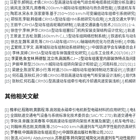
[1] 汪星华,郝明远,才倩.CRH3G型高速动车组电气综合柜电缆串扰问题分析及建议措施[J].城
[2] 姚风龙,张笑凡,周春梅.200km/h城际动车组制动与热负荷性能[J].铁道机车车辆,2020,
[3] 陶若冰,宋永丰,张家豪等.基于250～350 km/h可变编组动车组牵引系统研究[J].机车
[4] 郑恒亮,李聪,韩俊峰.CRH3A型动车组HMI系统研究与应用[J].大连交通大学学报,2019,4
[5] 王丽平.CRH3A型动车组齿轮箱的研制[J].轨道交通装备与技术,2018(05):1-4.
[6] 徐佳宁,李林,尹华.CRH3A型动车组塞拉门机构安装支架结构设计优化[J].轨道交通装备与
[7] 王景波,王吉松,张鹏.160km/h CJ_3型动车组网络控制系统[J].铁道机车与动车,2017(1
[8] 徐志龙,魏苇,谌亮,等.CRH3A动车组ATP/LKJ轴端结构优化与仿真分析[J].中国战略新兴
[9] 孟繁辉,王学文. 高寒城际动车组制动系统研制[C]//中国铁道学会车辆委员会.
[10] 李林,吴婷.CRH3A型动车组车体强度优化研究[J].山东工业技术,2017(06):275-27
[11] 李夏艳,鱼宝林,韩德智,沈立伟,高国燕.CJ—2型动车组客室内部装饰特点及问题分析[J].铁
[12] 尹振坤.新型250km/h城际动车组转向架设计和验证[J].河南科技,2017,(01):115-1
[13] 梁建全,陈澍军,郭小行,等.时速250km城际动车组保持制动方案设计[J].铁道车辆,2015,
[14] 何石磊,张秋红,孙少婧.CRH3G项目高速动车组电气柜安装设计浅析[J].现代制造技术与
[15] 张秋红,何石磊.CRH3G型高速动车组牵引电机冷却通风道安装浅析[J].机械研究与应用,2
其他相关文献
[1] 槐孝纪,程路明,黄鹏程,等.高效能永磁牵引电机新型电磁材料的应用研究[J].电机技术,202
[2] 全国轨道交通电气设备与系统标准化技术委员会(SAC/TC 278).轨道交通电子设备 
[3] 李秋泽,单巍,张英春等.中国高速动车组转向架技术发展及展望[J].机车电传动,2023(0
[4] 刘翰林,杨志刚,吴雨薇,等.250～400 km/h高速列车气动声学性能的仿真研究[J].铁道
[5] 罗春晓.中国高铁动车组巡览[M].中国铁道出版社有限公司,2022.
[6] 张洁,ADAMU Abdulmalik,苏新超等.转向架区域简化对高速列车气动性能的影响（英文）[J].Jou