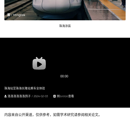
图 / M!ngtze
珠海涂装
珠海站至珠海长隆站乘车全体验
洛洛洛洛洛洛鸽子 / 2024-02-03
到bilibli查看
内容来自公开渠道，仅供参考，如需学术研究请参阅相关论文。