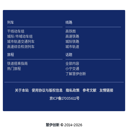
列车
线路
干线动车组
高铁图
城际/市域动车组
高速铁路
城市轨道交通列车
城际铁路
高速综合检测列车
城市轨道
旅程
话题
铁道搭乘指南
全部内容
热门旅程
小宁交通
了解慧伊创新
关于本站
使用协议与版权信息
隐私政策
参考文献
友情链接
京ICP备17005611号
慧伊创新
© 2014-2026