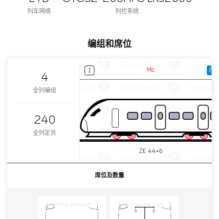
列车网络
列控系统
编组和席位
Mc
1
4
全列编组
240
全列定员
ZE 44+6
席位及数量
china-emu.cn
china-emu.cn