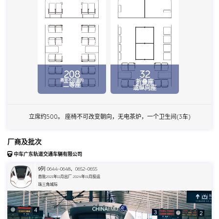
208
32
靠背不可调的
折叠座
二等座
或纵向座
立席约500。 座椅不可改变朝向，无电茶炉，一个卫生间(3车)
厂商及批次
中车广东轨道交通车辆有限公司
9
列 0644~0648、0652~0655
首批2021年11月出厂 2024年01月投运
珠三角城际