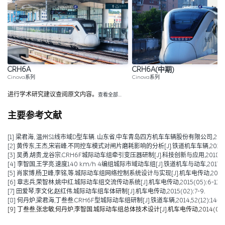
CRH6A
CRH6A(中期)
Cinova系列
Cinova系列
进行学术研究建议查阅原文内容。
查看全部…
主要参考文献
[1] 梁君海, 温州S1线市域D型车辆. 山东省,中车青岛四方机车车辆股份有限公司,2019-1
[2] 黄传东,王杰,宋岩峰.不同控车模式对闸片磨耗影响的分析[J].铁道机车车辆,2018,38(
[3] 吴勇,胡贵,龙谷宗.CRH6F城际动车组牵引变压器研制[J].科技创新与应用,2018,(0
[4] 李智国,王学亮.速度140 km/h 4编组城际市域动车组[J].铁道机车与动车,2017(12):1
[5] 肖家博,杨卫峰,李铭,等.城际动车组网络控制系统设计与实现[J].机车电传动,2015(06)
[6] 章志兵,荣智林,姚中红.城际动车组交流传动系统[J].机车电传动,2015(05):6-11.
[7] 田爱琴,李文化,赵红伟.城际动车组车体研制[J].机车电传动,2015(02):7-9.
[8] 何丹炉,梁君海,丁叁叁.CRH6F型城际动车组研制[J].铁道车辆,2014,52(12):14-17+
[9] 丁叁叁,张忠敏,何丹炉,李智国.城际动车组总体技术设计[J].机车电传动,2014(06):1