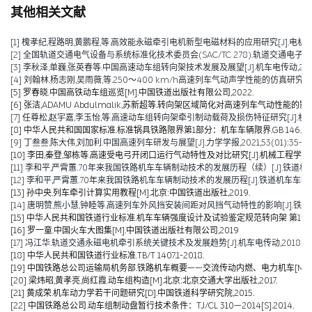
其他相关文献
[1] 槐孝纪,程路明,黄鹏程,等.高效能永磁牵引电机新型电磁材料的应用研究[J].电机技术,202
[2] 全国轨道交通电气设备与系统标准化技术委员会(SAC/TC 278).轨道交通电子设备 
[3] 李秋泽,单巍,张英春等.中国高速动车组转向架技术发展及展望[J].机车电传动,2023(0
[4] 刘翰林,杨志刚,吴雨薇,等.250～400 km/h高速列车气动声学性能的仿真研究[J].铁道
[5] 罗春晓.中国高铁动车组巡览[M].中国铁道出版社有限公司,2022.
[6] 张洁,ADAMU Abdulmalik,苏新超等.转向架区域简化对高速列车气动性能的影响（英文）[J].Jou
[7] 任尊松,赵宇嘉,李玉怡,等.高速动车组转向架牵引制动载荷及损伤特征研究[J].机械工程学报,
[8] 中华人民共和国国家标准.标准锅具铁路限界第1部分：机车车辆限界.GB 146.1-2
[9] 丁叁叁,陈大伟,刘加利.中国高速列车研发与展望[J].力学学报,2021,53(01):35-50
[10] 李田,秦登,邹栋等.高速受电弓开闭口运行气动特性及对比研究[J].机械工程学报,2020,
[11] 李和平,严霄蕙.70年来我国铁路机车车辆制动技术的发展历程（续）[J].铁道机车车辆,20
[12] 李和平,严霄蕙.70年来我国铁路机车车辆制动技术的发展历程[J].铁道机车车辆,2019,
[13] 孙中央.列车牵引计算实用教程[M].北京:中国铁道出版社,2019.
[14] 唐明赞,熊小慧,钟睦等.高速列车外风挡安装间距对风挡气动特性的影响[J].铁道科学与工
[15] 中华人民共和国铁道行业标准.机车车辆强度设计及试验鉴定规范转向架 第1部分:转向架构架
[16] 罗一童.中国火车大图集[M].中国铁道出版社有限公司,2019
[17] 冯江华.轨道交通永磁电机牵引系统关键技术及发展趋势[J].机车电传动,2018(06):
[18] 中华人民共和国铁道行业标准.TB/T 1407.1-2018.
[19] 中国铁路总公司运输局机务部.铁路机车概要——交流传动内燃、电力机车[M].北京
[20] 梁炜昭,黄孝亮,尚红霞.动车组构造[M].北京:北京交通大学出版社,2017.
[21] 黄成荣.机车动力学若干问题研究[D].中国铁道科学研究院,2015.
[22] 中国铁路总公司.动车组制动盘暂行技术条件：TJ/CL 310—2014[S].2014.