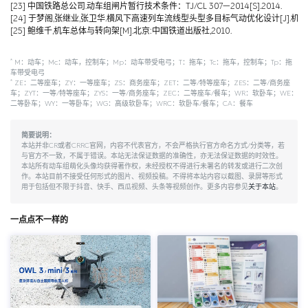
[23] 中国铁路总公司.动车组闸片暂行技术条件：TJ/CL 307—2014[S].2014.
[24] 于梦阁,张继业,张卫华.横风下高速列车流线型头型多目标气动优化设计[J].机械工程学报,
[25] 鲍维千,机车总体与转向架[M].北京:中国铁道出版社,2010.
*
M：动车；Mc：动车，控制车；Mp：动车带受电弓；T：拖车；Tc：拖车，控制车；Tp：拖
车带受电弓
*
ZE：二等座车；ZY：一等座车；ZS：商务座车；ZET：二等/特等座车；ZES：二等/商务座
车；ZYT：一等/特等座车；ZYS：一等/商务座车；ZEC：二等座车/餐车；WR：软卧车；WE：
二等卧车；WY：一等卧车；WG：高级软卧车；WRC：软卧车/餐车；CA：餐车
简要说明：
本站并非CR或者CRRC官网，内容不代表官方，不会严格执行官方命名方式/分类等，若
与官方不一致，不属于错误。本站无法保证数据的准确性，亦无法保证数据的时效性。
本站所有动车组萌化头像均获得著作权，未经授权不得进行未署名的转发或进行二次创
作。本站目前不接受任何形式的图片、视频投稿。不得将本站内容以截图、录屏等形式
用于包括但不限于抖音、快手、西瓜视频、头条等视频创作。更多内容参见
关于本站
。
一点点不一样的