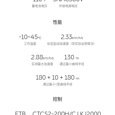
V
蓄电池电压
外接电源电压
性能
-10~45
2.33
℃
km/h/s
工作温度
标定起动加速度（非实际运用情况）
2.88
130
km/h/s
m
实测最大加速度
通过最小曲线半径
180 + 10 + 180
m
通过最小S型曲线半径
控制
ETB
CTCS2-200H/C LKJ2000