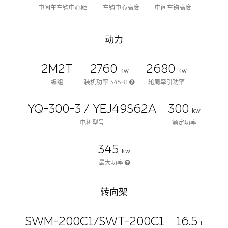
中间车车钩中心距
车钩中心高度
中间车钩高度
动力
2M2T
2760
2680
kw
kw
编组
装机功率 345×8
轮周牵引功率
YQ-300-3 / YEJ49S62A
300
kw
电机型号
额定功率
345
kw
最大功率
转向架
SWM-200C1/SWT-200C1
16.5
t