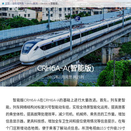
主页
动车组列车
Cinova系列
CRH6A-A(智能版)
CRH6A-A(智能版)
2021年11月问世 共25列
图 / 董邱迪
智能版CRH6A-A在CRH6A-A的基础上进行大量改进。首先，列车更智
能，列车网络结构对标复兴号智能动车组，实现全场景智能化运用，提高旅客
的乘坐体检，提高故障处理效率，减少司机、机械师、乘务员的工作量。增加
信息显示器，更具科技感，增加全车卫生间和座位使用情况等信息提示，在每
个门区新增动态地图，便于乘客了解站点信息。吊顶电视由18.5寸升级29寸