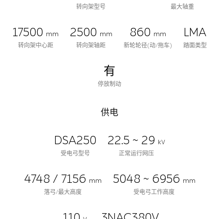
转向架型号
最大轴重
17500
2500
860
LMA
mm
mm
mm
转向架中心距
转向架轴距
新轮轮径(动/拖车)
踏面类型
有
停放制动
供电
DSA250
22.5 ~ 29
kV
受电弓型号
正常运行网压
4748 / 7156
5048 ~ 6956
mm
mm
落弓/最大高度
受电弓工作高度
110
3NAC380V