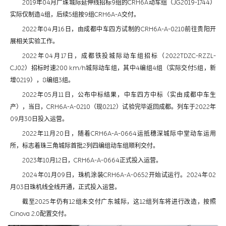
2019年04月广珠城际延伸线招标9组的CRH6A动车组（JG2019-1744）
实际仅制造4组，后续5组按9组CRH6A-A交付。
2022年04月16日，由成都中车四方试制的CRH6A-A-0210前往贵阳开
展相关实验工作。
2022年04月17日，成都铁投城际动车组招标（2022TDZC-RZZL-
CJ02）招标时速200 km/h城际动车组，其中4编组4组（实际交付5组，新
增0219），8编组3组。
2022年05月11日，公布中标结果，中车四方中标（实由成都中车生
产），当日，CRH6A-A-0210（现0212）试验完毕返回成都。列车于2022年
09月30日投入运营。
2022年11月20日，随着CRH6A-A-0664运抵穗深城际中堂动车运用
所，标志着珠三角城际首批2列四编组动车组顺利交付。
2023年10月12日，CRH6A-A-0664正式投入运营。
2024年01月09日，珠机涂装CRH6A-A-0652开始试运行。2024年02
月03日珠机线全线开通，正式投入运营。
截至2025年仍有12组未交付广东城际，这12组列车将进行改造，按照
Cinova 2.0配置交付。