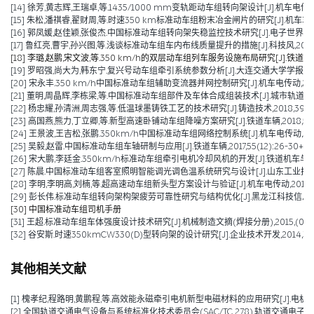
[14] 徐芳,黄志辉,王瑞卓,等.1435/1000 mm变轨距动车组转向架设计[J].机车电传动,201
[15] 朱松,潘祺睿,翟财周,等.时速350 km标准动车组粉末冶金闸片的研究[J].机车车辆工艺,
[16] 郭凤媛,赵佳颖,张俊杰.中国标准动车组转向架失稳监控技术研究[J].电子世界,2019,(
[17] 鲁红亮,曹宇,孙兴图,等.浅谈标准动车组车内布线质量提升的措施[J].科技风,2019,(11
[18] 李璐,赵鹏,宋文波,等.350 km/h的双层动车组列车服务设施布局研究[J].铁道运输与经
[19] 罗昭强,尚大为,韩东宁.复兴号动车组牵引系统参数分析[J].大连交通大学学报,2019,40
[20] 宋永丰.350 km/h中国标准动车组辅助变流器并网控制研究[J].机车电传动,2019,(0
[21] 董明,周晶辉,李栋梁,等.中国标准动车组部件及车体合成组装技术[J].城市轨道交通研究,2
[22] 杨忠耀,孙清洲,周志强,等.低温球墨铸铁工艺的技术研究[J].铸造技术,2018,39(10):
[23] 高国燕,熊力,丁立卿,等.新型高速卧铺动车组降噪方案研究[J].铁道车辆,2018,56(07
[24] 王景波,王吉松,张鹏.350km/h中国标准动车组网络控制系统[J].机车电传动,2018(0
[25] 吴毅,赵雷.中国标准动车组车轴研制与应用[J].铁道车辆,2017,55(12):26-30+56
[26] 宋大鹏,李廷金.350km/h标准动车组牵引电机冷却风机的开发[J].铁道机车与动车,2017
[27] 陈晨.中国标准动车组客室照明智能调光调色温系统研究与设计[J].山东工业技术,2016
[28] 李明,李明高,刘楠,等.超高速动车组新头型方案设计与验证[J].机车电传动,2016,(06):35-38.
[29] 彭长伟.标准动车组转向架构架疲劳可靠性研究与结构优化[J].黑龙江科技信息,2016,
[30] 中国标准动车组司机手册
[31] 王超.标准动车组车体强度设计技术研究[J].机械制造文摘(焊接分册),2015,(01):2
[32] 谷安斯.时速350kmCW330(D)型转向架的设计研究[J].企业技术开发,2014,33(14
其他相关文献
[1] 槐孝纪,程路明,黄鹏程,等.高效能永磁牵引电机新型电磁材料的应用研究[J].电机技术,202
[2] 全国轨道交通电气设备与系统标准化技术委员会(SAC/TC 278).轨道交通电子设备 