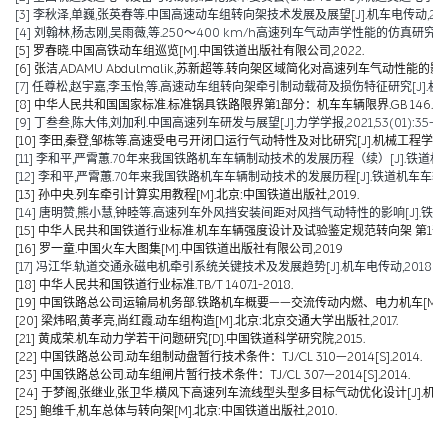
[3] 李秋泽,单巍,张英春等.中国高速动车组转向架技术发展及展望[J].机车电传动,2023(0
[4] 刘翰林,杨志刚,吴雨薇,等.250～400 km/h高速列车气动声学性能的仿真研究[J].铁道
[5] 罗春晓.中国高铁动车组巡览[M].中国铁道出版社有限公司,2022.
[6] 张洁,ADAMU Abdulmalik,苏新超等.转向架区域简化对高速列车气动性能的影响（英文）[J].Jou
[7] 任尊松,赵宇嘉,李玉怡,等.高速动车组转向架牵引制动载荷及损伤特征研究[J].机械工程学报,
[8] 中华人民共和国国家标准.标准锅具铁路限界第1部分：机车车辆限界.GB 146.1-2
[9] 丁叁叁,陈大伟,刘加利.中国高速列车研发与展望[J].力学学报,2021,53(01):35-50
[10] 李田,秦登,邹栋等.高速受电弓开闭口运行气动特性及对比研究[J].机械工程学报,2020,
[11] 李和平,严霄蕙.70年来我国铁路机车车辆制动技术的发展历程（续）[J].铁道机车车辆,20
[12] 李和平,严霄蕙.70年来我国铁路机车车辆制动技术的发展历程[J].铁道机车车辆,2019,
[13] 孙中央.列车牵引计算实用教程[M].北京:中国铁道出版社,2019.
[14] 唐明赞,熊小慧,钟睦等.高速列车外风挡安装间距对风挡气动特性的影响[J].铁道科学与工
[15] 中华人民共和国铁道行业标准.机车车辆强度设计及试验鉴定规范转向架 第1部分:转向架构架
[16] 罗一童.中国火车大图集[M].中国铁道出版社有限公司,2019
[17] 冯江华.轨道交通永磁电机牵引系统关键技术及发展趋势[J].机车电传动,2018(06):
[18] 中华人民共和国铁道行业标准.TB/T 1407.1-2018.
[19] 中国铁路总公司运输局机务部.铁路机车概要——交流传动内燃、电力机车[M].北京
[20] 梁炜昭,黄孝亮,尚红霞.动车组构造[M].北京:北京交通大学出版社,2017.
[21] 黄成荣.机车动力学若干问题研究[D].中国铁道科学研究院,2015.
[22] 中国铁路总公司.动车组制动盘暂行技术条件：TJ/CL 310—2014[S].2014.
[23] 中国铁路总公司.动车组闸片暂行技术条件：TJ/CL 307—2014[S].2014.
[24] 于梦阁,张继业,张卫华.横风下高速列车流线型头型多目标气动优化设计[J].机械工程学报,
[25] 鲍维千,机车总体与转向架[M].北京:中国铁道出版社,2010.