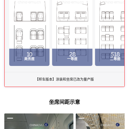
china-emu.cn
china-emu.cn
china-emu.cn
10
28
518
商务座
一等座
二等座
【样车版本】涂装和坐席已改为量产版
坐席间距示意