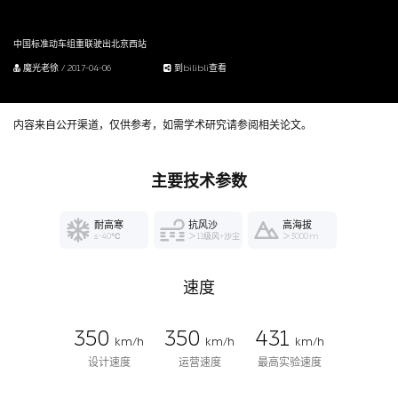
中国标准动车组重联驶出北京西站
魔光老徐 / 2017-04-06
到bilibli查看
内容来自公开渠道，仅供参考，如需学术研究请参阅相关论文。
主要技术参数
耐高寒
抗风沙
高海拔
≤-40℃
＞11级风+沙尘
＞3000 m
速度
350
350
431
km/h
km/h
km/h
设计速度
运营速度
最高实验速度