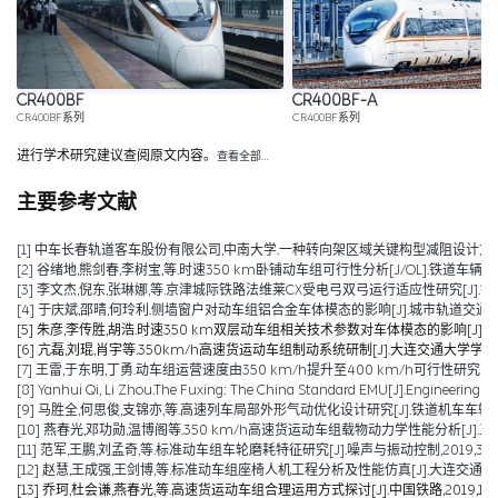
CR400BF
CR400BF-A
CR400BF系列
CR400BF系列
进行学术研究建议查阅原文内容。
查看全部…
主要参考文献
[1] 中车长春轨道客车股份有限公司,中南大学.一种转向架区域关键构型减阻设计方法:20241170
[2] 谷绪地,熊剑春,李树宝,等.时速350 km卧铺动车组可行性分析[J/OL].铁道车辆,1-6[2024-08-15
[3] 李文杰,倪东,张琳娜,等.京津城际铁路法维莱CX受电弓双弓运行适应性研究[J].铁道机车车辆
[4] 于庆斌,邵晴,何玲利.侧墙窗户对动车组铝合金车体模态的影响[J].城市轨道交通研究,2022
[5] 朱彦,李传胜,胡浩.时速350 km双层动车组相关技术参数对车体模态的影响[J].城市轨道交
[6] 亢磊,刘琨,肖宇等.350km/h高速货运动车组制动系统研制[J].大连交通大学学报,2020
[7] 王雷,于东明,丁勇.动车组运营速度由350 km/h提升至400 km/h可行性研究[J].机车
[8] Yanhui Qi, Li Zhou.The Fuxing: The China Standard EMU[J].Engineering,2
[9] 马胜全,何思俊,支锦亦,等.高速列车局部外形气动优化设计研究[J].铁道机车车辆,2020,
[10] 燕春光,邓功勋,温博阁等.350 km/h高速货运动车组载物动力学性能分析[J].五邑大学
[11] 范军,王鹏,刘孟奇,等.标准动车组车轮磨耗特征研究[J].噪声与振动控制,2019,39(06):
[12] 赵慧,王成强,王剑博,等.标准动车组座椅人机工程分析及性能仿真[J].大连交通大学学报,2
[13] 乔珂,杜会谦,燕春光,等.高速货运动车组合理运用方式探讨[J].中国铁路,2019,10:6