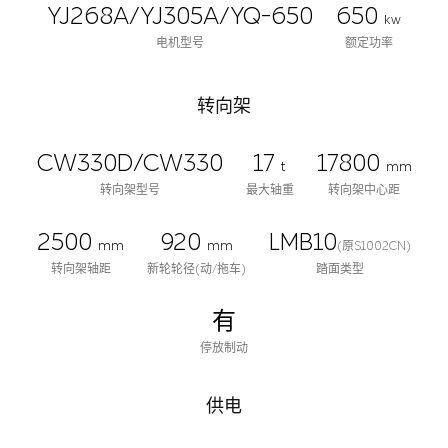
YJ268A/YJ305A/YQ-650
650
kw
电机型号
额定功率
转向架
CW330D/CW330
17
17800
t
mm
转向架型号
最大轴重
转向架中心距
2500
920
LMB10
mm
mm
(原S1002CN)
转向架轴距
新轮轮径(动/拖车)
踏面类型
有
停放制动
供电