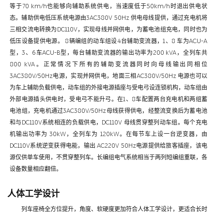
等于70 km/h也能够向辅助系统供电，当速度低于50km/h时退出供电状
态。辅助供电低压系统电源由3AC380V 50Hz 供电母线提供，通过充电机将
三相交流电转换为DC110V，实现母线并网供电，为蓄电池组充电，同时也为
低压设备提供电源。 8辆编组的动车组设4台辅助变流器，1、8 车为ACU-A
型，3、6车ACU-B型，每台辅助变流器的输出功率为200 kVA，全列车共
800 kVA。正常情况下所有的辅助变流器同时向母线输出同相位
3AC380V/50Hz电源，实现并网供电，地面三相AC380V/50Hz 电源也可以
为车上辅助负载供电，动车组的外接电源插座与受电弓设连锁机构，动车组由
外部电源插头供电时，受电弓不能升弓。在1、8车配置两台充电机和两组蓄
电池组，充电机通过3AC380V/50Hz母线获得供电，经整流变换后为蓄电池
和与DC110V系统相连的负载供电，DC110V 母线贯穿整列动车组。每个充电
机输出功率为 30kW，全列车为 120kW。在每节车上设一台逆变器，由
DC110V系统逆变获得电能，输出 AC220V 50Hz电源提供给旅客插座，该电
源仅供单车使用，不贯穿整列车。长编组电气系统相当于两列短编组重联，各
设备数量相应翻倍。
人体工学设计
列车座椅全方位提升，角度、软硬度更加符合人体工学设计，更适合长时