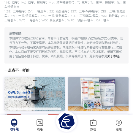
*
M：动车；Mc：动车，控制车；Mp：动车带受电弓；T：拖车；Tc：拖车，控制车；Tp：拖
车带受电弓
*
ZE：二等座车；ZY：一等座车；ZS：商务座车；ZET：二等/特等座车；ZES：二等/商务座
车；ZYT：一等/特等座车；ZYS：一等/商务座车；ZEC：二等座车/餐车；WR：软卧车；WE：
二等卧车；WY：一等卧车；WG：高级软卧车；WRC：软卧车/餐车；CA：餐车
简要说明：
本站并非CR或者CRRC官网，内容不代表官方，不会严格执行官方命名方式/分类等，若
与官方不一致，不属于错误。本站无法保证数据的准确性，亦无法保证数据的时效性。
本站所有动车组萌化头像均获得著作权，未经授权不得进行未署名的转发或进行二次创
作。本站目前不接受任何形式的图片、视频投稿。不得将本站内容以截图、录屏等形式
用于包括但不限于抖音、快手、西瓜视频、头条等视频创作。更多内容参见
关于本站
。
一点点不一样的
动车组
线路
旅程
话题