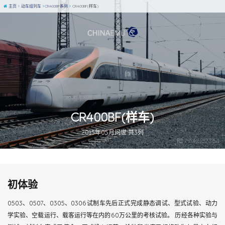
主页
动车组列车
CR400BF系列
CR400BF(样车)
CR400BF(样车)
2015年05月问世 共3列
图 / Aiklld2364
初体验
0503、0507、0305、0306试制车先后正式完成静态调试、型式试验、动力
学实验、空载运行、载客运行等在内的60万公里的考核试验。 历经各种实验与