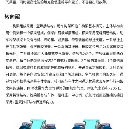
间乘坐，同时更高性能的填充物使座椅寿命更长，不容易出现故障。
转向架
构架组成采用H型焊接结构，动车构架和拖车构架基本相同，主体结构由
两个侧梁和一个横梁组成。侧梁由钢板焊接而成，横梁采用无缝钢管结构，动
车构架横梁上设有电机、齿轮箱、减振器、牵引装置的悬挂支座。一系悬挂主
要包括钢弹簧、叠层橡胶弹簧、一系垂向减振器、橡胶定位节点为金属橡胶减
振元件；二系悬挂采用大曲囊式空气弹簧，进气孔为2个，空气弹簧采用两点
式悬挂。每个转向架侧面安装2个抗蛇行减振器，2个横向减振器，1个抗侧滚
扭杆。端部橡胶衬套选取耐磨性能较好的材料，并设置密封橡胶套。连杆长度
可调整。每个转向架安装1个高度阀和1个防过充阀。空气弹簧与构架之间可通
过增减垫数量来调整车体高度。转向架与车体之间通过枕梁实现车体与转向架
之间的连接，同时枕梁作为空气弹簧的附加空气室，附加气室容积>205 L，
采用铸铝结构。枕梁设有与车体、扭杆座、中心销、抗蛇行减振器连接的接口
采用Z型双拉杆结构传递纵向力。