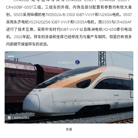
CR400BF-0507三组。三组车的外观、内饰及部分配置和参数均有较大差
别，0503采用纵横机电TKD502A/B-2010 IGBT-VVVF和YJ268A电机，0507
采用永济电机YGZN2Q256 IGBT-VVVF和YJ305A电机，而0305与CR400AF
进行了技术互换，采用中车时代IGBT-VVVF以及株洲电机YQ-650牵引电动
机。2018年起，样车的涂装和坐席已经修改为与量产车相同，但是仍有很多
内部细节保留样车的状态。
图 / Aiklld2364
外观