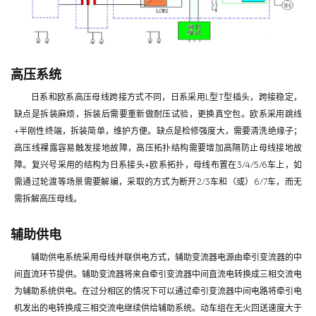
高压系统
日系和欧系高压母线跨接方式不同，日系采用L型T型插头，跨接稳定，
缺点是拆装麻烦，拆装后需要重新做耐压试验，更换真空包。欧系采用跳线
+半刚性终端，拆装简单，维护方便。缺点是检修强度大，需要清洗绝缘子；
高压线裸露容易触发接地故障，高压拓扑结构需要增加高隔防止母线接地故
障。复兴号采用的结构为日系接头+欧系拓扑，母线布置在3/4/5/6车上，如
需通过轮渡等场景需要解编，采取的方式为断开2/3车和（或）6/7车，而无
需拆解高压母线。
辅助供电
辅助供电系统采用母线并联供电方式，辅助变流器电源由牵引变流器的中
间直流环节提供。辅助变流器将来自牵引变流器中间直流电转换成三相交流电
为辅助系统供电。在过分相区的情况下可以通过牵引变流器中间电路将牵引电
机发出的电转换成三相交流电继续供给辅助系统。动车组在无火回送速度大于