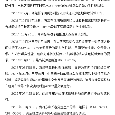
际长春－吉林区间进行了时速250 km/h有砟轨道动车组动力学性能试验。
2015年09月，两组样车回到铁科院环形铁道试验基地继续试验工作。
2015年10月14至16日，再次在沈阳局管内哈大线和长珲城际铁路长春－
吉林间进行了长客股份250 km/h及以下速度级动力学性能试验。
2015年10月23日，两列标准动车组抵达大西综合试验段。
2015年10月23日至11月16日，在大西高铁综合试验段原平－蝎子寨大桥
间进行了200～370 km/h速度级的动力学性能、弓网受流性能、空气动力
学、车内外噪声性能、动应力等相关试验，试验测试结果满足试验大纲的要
求，2015年11月17日，最高试验速度达386.8 km/h。
2016年05月15日，两组样车抵达郑徐高铁，展开为期两个月的综合实
验。2016年07月01日至15日，中国标准动车组样车在郑徐高铁上进行了综合
试验，成功实现时速420公里两车交会及重联运行的目标。这是拟运营高铁动
车组列车世界上首次实现时速420公里交会运行。
2016年07月25日起，两组样车开始在沈阳铁路局管内进行不载客试运
行。
2016年08月05日，由四方和长客分别生产的第二组样车（CRH-0208、
CRH-0507），先后抵达铁科院环形铁道试验基地进行调试。