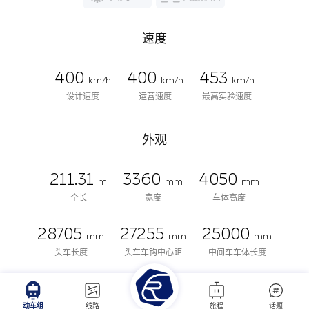
速度
400
400
453
km/h
km/h
km/h
设计速度
运营速度
最高实验速度
外观
211.31
3360
4050
m
mm
mm
全长
宽度
车体高度
28705
27255
25000
mm
mm
mm
头车长度
头车车钩中心距
中间车车体长度
25650
1000
935
mm
mm
mm
动车组
线路
旅程
话题
中间车车钩中心距
车钩中心高度
中间车钩高度