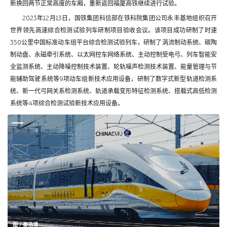
新换回两节正常高度的车厢，重新返回福厦高铁继续进行试验。
2023年12月13日，国铁集团科信部在铁科院集团公司永丰基地组织召开
世界领先高速综合检测试验列车研制项目验收会议。该项目成功研制了时速
350公里中国标准动车组平台综合检测试验列车，研制了涡流制动系统、碳陶
制动盘、永磁牵引系统、以太网控车网络系统、主动控制受电弓、列车智能安
全监测系统、主动降噪控制技术装置、轮轨噪声检测技术装置、能量管理与节
能辅助驾驶系统等9项动车组新技术应用设备，研制了数字式新型轨道检测系
统、新一代弓网关系检测系统、轨道承载变形特征检测系统、搭载式高低检测
系统等4项综合检测试验新技术应用设备。
图 / 秦浩博