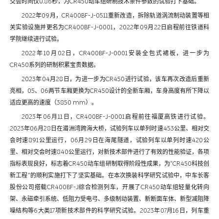
交会时间仅0.86秒，为CR450动车组研制技术条件参数的试验打下基础。
2022年09月，CR400BF-J-0511重新改造，拆除轨道涡流制动装置等相
关实验设施并更名为CR400BF-J-0001，2022年09月22日启程前往铁道科
学院继续进行试验。
2022年10月02日，CR400BF-J-0001安装全包式裙板，进一步为
CR450系列的研制积累宝贵数据。
2023年04月28日，为进一步为CR450进行试验，该车再次改造后重新
亮相，05、06两节车厢更换为CR450设计的全新车厢，车身高度有所下降以
适应更高的速度（3850 mm）。
2023年06月11日，CR400BF-J-0001启程前往福厦高铁进行试验。
2023年06月28日在湄洲湾跨海大桥，试验列车以单列时速453公里、相对交
会时速891公里运行，06月29日在海尾隧道，试验列车以单列时速420公
里、相对交会时速840公里运行，对新技术部件进行了有效的性能验证，各项
指标表现良好，标志着CR450动车组研制取得阶段性成果，为“CR450科技创
新工程”的顺利实施打下了坚实基础。在本次换装科学研究试验中，中车长客
股份公司搭载CR400BF-J综合检测列车，开展了CR450动车组轻量化转向
架、永磁牵引系统、低阻力受电弓、多级制动装置、新断面车体、新型减阻降
噪结构等6大类17项新技术部件的科学研究试验。2023年07月16日，列车重