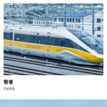
图 / KoloFrankz
智者
不必多言