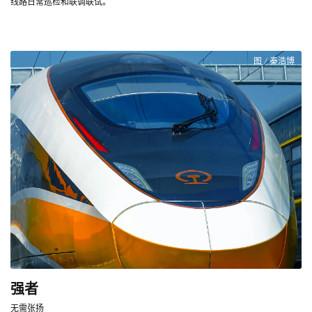
线路日常巡检和联调联试。
图 / 秦浩博
强者
无需张扬