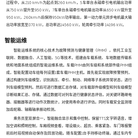
过程中，从210 km/h为起点到260 km/h，5车单台永磁牵引电机输出功率
从750 kW提升至950 kW，7车单台永磁牵引电机输出功率从650 kW提升至
950 kW，260km/h后保持950kW功率输出，第一动力单元异步电机最大输
出功率放宽至870 kW，总功率达14560 kW，轮周牵引功率 14196 kW。
智能运维
智能运维系统的核心技术为故障预测与健康管理（PHM），依托工业互
联网、数据融合、人工智能、5G等技术，搭建由车载系统、车地数据传输系
统和地面系统组成的智能运维系统。车载PHM由列车级和系统部件级PHM组
成，智能配置动车组每列设置1套车载PHM主机。首先能实现故障预警预判，
通过构建列车级模型，识别高压、牵引、制动、网络等子系统异常状态，进行
列车级模型预判。然后可进行数据汇总存储，对车载部件级模型和列车级模型
诊断结果汇总、存储。通过数据可对列车进行健康状态评估，对关键环路继电
器、接触器等进行动作次数统计，对使用寿命进行评估。同时车载安全监测增
加齿轮箱、轴箱轴承振动检测。
乘务员室双屏合一，智能融合显示和集中控制，保留TTS文字转语音，增
加空调和照明控制，车厢视频查看，增设烟火、超员、乘客紧急、车门等报警
前后时段视频自动保存及回放功能。随车配置1台手持移动终端，通过车内专