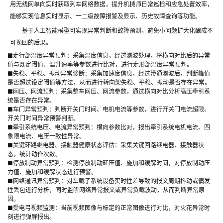
用无线网单向实时获取列车网络数据，提升机械师日常巡检和应急处置效率，
能够实现信息实时显示、一二级故障报警及显示、历史故障查询等功能。
基于人工智能模型可实现异常判断和故障预测，避免小问题扩大化酿成不
可挽回的后果。
■走行部温度异常预判：采集温度信息，经过滤波处理，将横向对比后的异常
值与既定阈值、温升速率等参数进行比对，进行走形部温度异常预判。
■失稳、平稳、振动异常诊断：采集加速度信息，经过带通滤波后，判断峰值
是否超过设定阈值等方法，从而进行转向架失稳、平稳、振动是否存在异常。
■网压、网流预判：采集整车网压、网流参数，通过横向对比分析高压牵引系
统是否存在异常。
■车门异常预判：判断开关门时间、电机电流等参数，进行开关门电流超限、
开关门时间异常预警判断。
■牵引系统电压、电流异常预判：横向参数比对，报出牵引系统电机电流、四
象限电流、电压一致性异常。
■关键环路继电器、接触器健康状态评估：采集关键回路继电器、接触器状
态，统计动作次数。
■停放制动异常预判：检测停放制动缸压值、施加和缓解时间，对停放制动压
力值、施加和缓解状态进行预警。
■网络通讯异常预判：对车载子系统设备实时性差导致的报文周期抖动或偶发
性丢包进行分析，同时监听网络异常报文或异常负载波动，从而判断异常原
因。
■受电弓视频监测：当前视频图像与标定的正常图像进行对比，对火花异常时
刻进行弹屏报出。