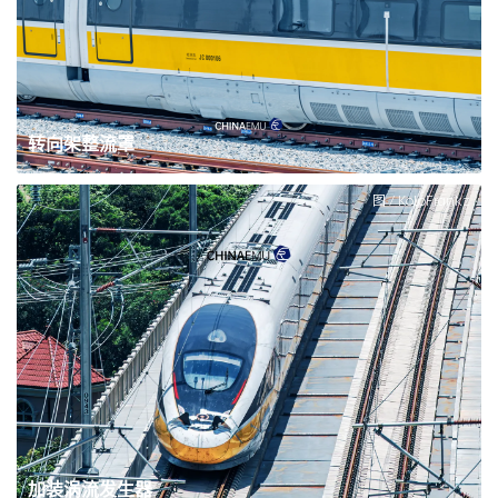
转向架整流罩
图 / KoloFrankz
加装涡流发生器