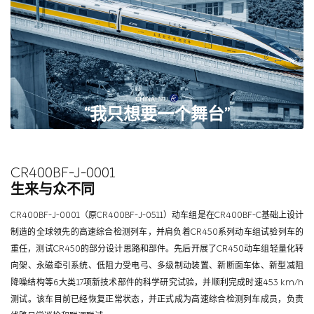
“我只想要一个舞台”
CR400BF-J-0001
生来与众不同
CR400BF-J-0001（原CR400BF-J-0511）动车组是在CR400BF-C基础上设计
制造的全球领先的高速综合检测列车，并肩负着CR450系列动车组试验列车的
重任，测试CR450的部分设计思路和部件。先后开展了CR450动车组轻量化转
向架、永磁牵引系统、低阻力受电弓、多级制动装置、新断面车体、新型减阻
降噪结构等6大类17项新技术部件的科学研究试验，并顺利完成时速453 km/h
测试。该车目前已经恢复正常状态，并正式成为高速综合检测列车成员，负责