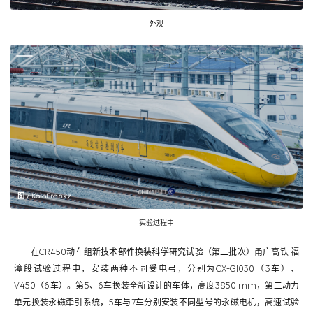
外观
图 / KoloFrankz
实验过程中
在CR450动车组新技术部件换装科学研究试验（第二批次）甬广高铁 福
漳段试验过程中，安装两种不同受电弓，分别为CX-GI030（3车）、
V450（6车）。第5、6车换装全新设计的车体，高度3850 mm，第二动力
单元换装永磁牵引系统，5车与7车分别安装不同型号的永磁电机，高速试验