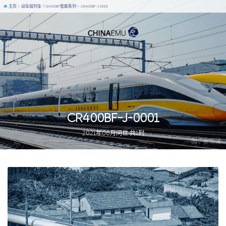
主页
动车组列车
CR400BF智能系列
CR400BF-J-0001
CR400BF-J-0001
2021年06月问世 共1列
图 / 秦浩博
图 / KoloFrankz