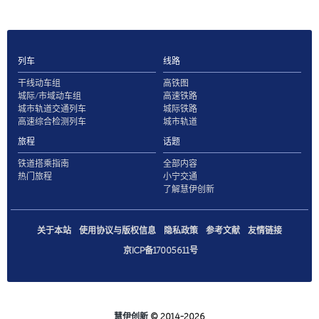
列车
线路
干线动车组
高铁图
城际/市域动车组
高速铁路
城市轨道交通列车
城际铁路
高速综合检测列车
城市轨道
旅程
话题
铁道搭乘指南
全部内容
热门旅程
小宁交通
了解慧伊创新
关于本站
使用协议与版权信息
隐私政策
参考文献
友情链接
京ICP备17005611号
慧伊创新
© 2014-2026