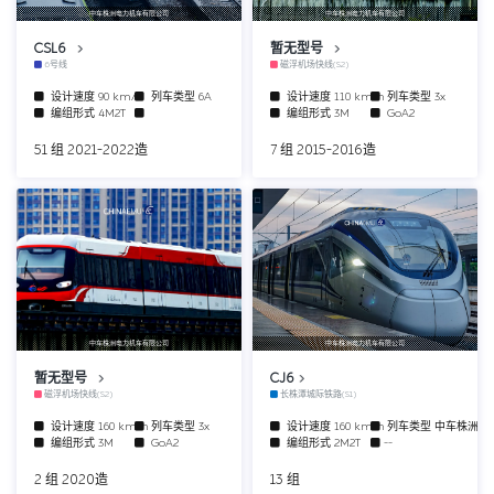
中车株洲电力机车有限公司
中车株洲电力机车有限公司
CSL6
暂无型号
6号线
磁浮机场快线(S2)
设计速度
90 km/h
列车类型
6A
设计速度
110 km/h
列车类型
3x
编组形式
4M2T
编组形式
3M
GoA2
51 组 2021-2022造
7 组 2015-2016造
中车株洲电力机车有限公司
中车株洲电力机车有限公司
暂无型号
CJ6
磁浮机场快线(S2)
长株潭城际铁路(S1)
设计速度
160 km/h
列车类型
3x
设计速度
160 km/h
列车类型
中车株洲动
编组形式
3M
GoA2
编组形式
2M2T
--
2 组 2020造
13 组