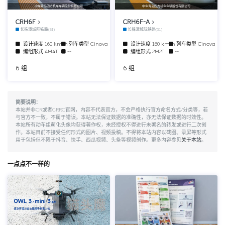
中车青岛四方机车车辆股份有限公司
中车青岛四方机车车辆股份有限公司
CRH6F
CRH6F-A
长株潭城际铁路(S1)
长株潭城际铁路(S1)
设计速度
160 km/h
列车类型
Cinova
设计速度
160 km/h
列车类型
Cinova
编组形式
4M4T
--
编组形式
2M2T
--
6 组
6 组
简要说明：
本站并非CR或者CRRC官网，内容不代表官方，不会严格执行官方命名方式/分类等，若
与官方不一致，不属于错误。本站无法保证数据的准确性，亦无法保证数据的时效性。
本站所有动车组萌化头像均获得著作权，未经授权不得进行未署名的转发或进行二次创
作。本站目前不接受任何形式的图片、视频投稿。不得将本站内容以截图、录屏等形式
用于包括但不限于抖音、快手、西瓜视频、头条等视频创作。更多内容参见
关于本站
。
一点点不一样的