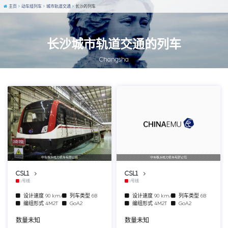
主页
动车组列车
城市轨道交通
长沙的列车
长沙城市轨道交通的列车
Changsha
中车株洲电力机车有限公司
中车株洲电力机车有限公司
CSL1
CSL1
1号线
1号线
设计速度
90 km/h
列车类型
6B
设计速度
90 km/h
列车类型
6B
编组形式
4M2T
GoA2
编组形式
4M2T
GoA2
数量未知
数量未知