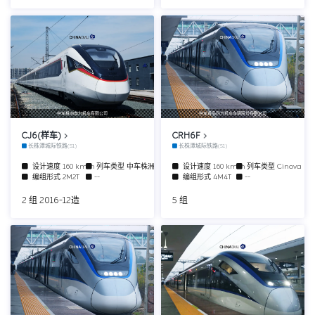
中车株洲电力机车有限公司
中车青岛四方机车车辆股份有限公司
CJ6(样车)
CRH6F
长株潭城际铁路(S1)
长株潭城际铁路(S1)
设计速度
160 km/h
列车类型
中车株洲动车组
设计速度
160 km/h
列车类型
Cinova
编组形式
2M2T
--
编组形式
4M4T
--
2 组 2016-12造
5 组