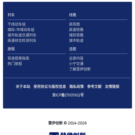
列车
线路
干线动车组
高铁图
城际/市域动车组
高速铁路
城市轨道交通列车
城际铁路
高速综合检测列车
城市轨道
旅程
话题
铁道搭乘指南
全部内容
热门旅程
小宁交通
了解慧伊创新
关于本站
使用协议与版权信息
隐私政策
参考文献
友情链接
京ICP备17005611号
慧伊创新
© 2014-2026