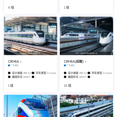
6 组
1 组
中车南京浦镇车辆有限公司
中车广东轨道交通车辆有限公司
CRH6A
CRH6A(后期)
广东城际
广东城际
设计速度
200 km/h
列车类型
Cinova
设计速度
200 km/h
列车类型
Cinova
编组形式
4M4T
--
编组形式
4M4T
--
1 组
16 组