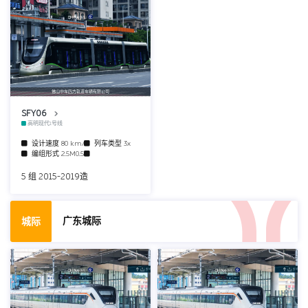
佛山中车四方轨道车辆有限公司
SFY06
高明现代1号线
设计速度
80 km/h
列车类型
3x
编组形式
2.5M0.5T
5 组 2015-2019造
广东城际
城际