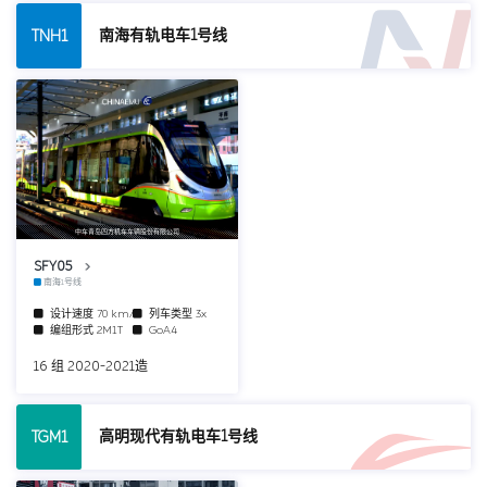
南海有轨电车1号线
TNH1
中车青岛四方机车车辆股份有限公司
SFY05
南海1号线
设计速度
70 km/h
列车类型
3x
编组形式
2M1T
GoA4
16 组 2020-2021造
高明现代有轨电车1号线
TGM1