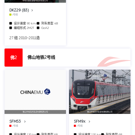
中车长春轨道客车股份有限公司
DKZ29 (B3)
1号线
设计速度
90 km/h
列车类型
4B
编组形式
2M2T
GoA2
27 组 2010-2011造
佛山地铁2号线
佛2
佛山中车四方轨道车辆有限公司
佛山中车四方轨道车辆有限公司
SFM53
SFM9x
2号线
2号线
设计速度
120 km/h
列车类型
6B
设计速度
120 km/h
列车类型
6B