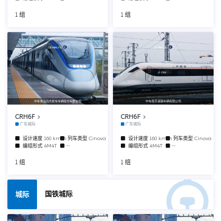
1 组
1 组
中车青岛四方机车车辆股份有限公司
中车南京浦镇车辆有限公司
CRH6F
CRH6F
广东城际
广东城际
设计速度
160 km/h
列车类型
Cinova
设计速度
160 km/h
列车类型
Cinova
编组形式
4M4T
--
编组形式
4M4T
--
1 组
1 组
国铁城际
城际