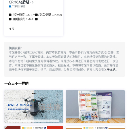
CRH6A(后期)
广珠城际铁路
设计速度
200 km/h
列车类型
Cinova
编组形式
4M4T
--
4 组
简要说明：
本站并非CR或者CRRC官网，内容不代表官方，不会严格执行官方命名方式/分类等，若
与官方不一致，不属于错误。本站无法保证数据的准确性，亦无法保证数据的时效性。
本站所有动车组萌化头像均获得著作权，未经授权不得进行未署名的转发或进行二次创
作。本站目前不接受任何形式的图片、视频投稿。不得将本站内容以截图、录屏等形式
用于包括但不限于抖音、快手、西瓜视频、头条等视频创作。更多内容参见
关于本站
。
一点点不一样的