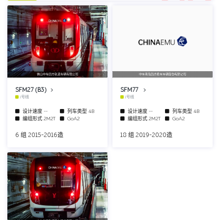
佛山中车四方轨道车辆有限公司
中车青岛四方机车车辆股份有限公司
SFM27 (B3)
SFM77
1号线
1号线
设计速度
--
列车类型
4B
设计速度
--
列车类型
4B
编组形式
2M2T
GoA2
编组形式
2M2T
GoA2
6 组 2015-2016造
18 组 2019-2020造