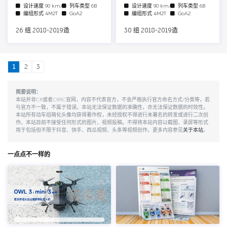
设计速度
90 km/h
列车类型
6B
设计速度
90 km/h
列车类型
6B
编组形式
4M2T
GoA2
编组形式
4M2T
GoA2
26 组 2018-2019造
30 组 2018-2019造
1
2
3
简要说明：
本站并非CR或者CRRC官网，内容不代表官方，不会严格执行官方命名方式/分类等，若
与官方不一致，不属于错误。本站无法保证数据的准确性，亦无法保证数据的时效性。
本站所有动车组萌化头像均获得著作权，未经授权不得进行未署名的转发或进行二次创
作。本站目前不接受任何形式的图片、视频投稿。不得将本站内容以截图、录屏等形式
用于包括但不限于抖音、快手、西瓜视频、头条等视频创作。更多内容参见
关于本站
。
一点点不一样的