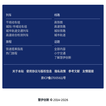
列车
线路
干线动车组
高铁图
城际/市域动车组
高速铁路
城市轨道交通列车
城际铁路
高速综合检测列车
城市轨道
旅程
话题
铁道搭乘指南
全部内容
热门旅程
小宁交通
了解慧伊创新
关于本站
使用协议与版权信息
隐私政策
参考文献
友情链接
京ICP备17005611号
慧伊创新
© 2014-2026