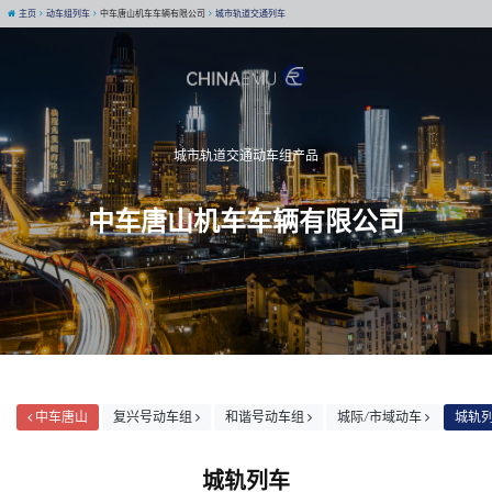
主页
动车组列车
中车唐山机车车辆有限公司
城市轨道交通列车
城市轨道交通动车组产品
中车唐山机车车辆有限公司
中车唐山
复兴号动车组
和谐号动车组
城际/市域动车
城轨
城轨列车