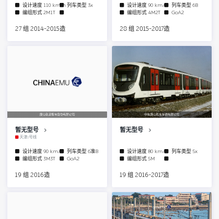
设计速度
110 km/h
列车类型
3x
设计速度
90 km/h
列车类型
6B
编组形式
2M1T
编组形式
4M2T
GoA2
27 组 2014-2015造
28 组 2015-2017造
唐山轨道客车股份有限公司
中车唐山机车车辆有限公司
暂无型号
暂无型号
天津1号线
设计速度
90 km/h
列车类型
6准B
设计速度
80 km/h
列车类型
5x
编组形式
3M3T
GoA2
编组形式
5M
19 组 2016造
19 组 2016-2017造