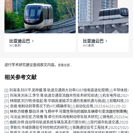
比亚迪云巴
比亚迪云巴
BYD系列
BYD系列
进行学术研究建议查阅原文内容。
查看全部…
相关参考文献
[1] 刘海涛,刘兴平,吴梓媛,等.轨道交通用大功率IGBT结电容退化规律[J].半导体技术,2024,
[2] 刘海涛,刘永江,李华,等.轨道交通变流器共性技术研究综述[J].机车电传动,2024,(04)
[3] 林国斌,刘万明,徐俊起,等.中国高速磁浮交通的发展机遇与挑战[J].前瞻科技,2023,2(0
[4] 张振.电制动到零情况下的ATO精确停车[J].自动化应用,2023,64(22):20-22.
[5] 林帅,方晓春,黎白泠,林飞,杨中平.可靠性导向的城轨车辆牵引变流器控制策略[J].电工技术学
[6] 马法运,钟志宏,方晓春,等.牵引列车纯电制动停车技术研究[J].微电机,2021,54(04):
[7] 曲婉,孙帅.自动导向轨道系统车辆及其走行部分析[J].现代城市轨道交通,2020,(09):
[8] 李乾社.市域铁路信号列控制式的研究[J].铁路通信信号工程技术,2020,17(02):10-