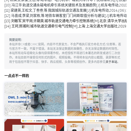
[9] 陈焕玉,余俊,王志,等.动车组、电力机车、城轨列车传导干扰标准研究[J].铁道机车车辆,20
[10] 冯江华.轨道交通永磁电机牵引系统关键技术及发展趋势[J].机车电传动,2018(06):
[11] 梁建英,王松文,丁叁叁,等.我国城际轨道交通及发展[J].机车电传动,2014,(06):6-9
[12] 马喜成,李梁,刘家栋,等.地铁车辆客室门门间距取值分析与建议[J].机车电传动,2014,
[13] 刘敏军,宋平岗,许期英.城市轨道交通电力牵引控制系统[M].北京:清华大学出版社,
[14] 王珂,邢湘利.城市轨道交通牵引电气控制[M].上海:上海交通大学出版社,2019.
简要说明：
本站并非CR或者CRRC官网，内容不代表官方，不会严格执行官方命名方式/分类等，若
与官方不一致，不属于错误。本站无法保证数据的准确性，亦无法保证数据的时效性。
本站所有动车组萌化头像均获得著作权，未经授权不得进行未署名的转发或进行二次创
作。本站目前不接受任何形式的图片、视频投稿。不得将本站内容以截图、录屏等形式
用于包括但不限于抖音、快手、西瓜视频、头条等视频创作。更多内容参见
关于本站
。
一点点不一样的