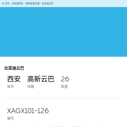
主页
动车组列车
城市轨道交通
比亚迪云巴
比亚迪云巴
西安
高新云巴
26
城市
线路
数量
XAGX101-126
编号