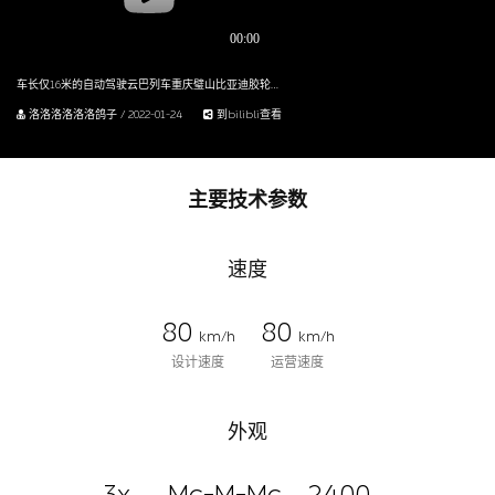
车长仅16米的自动驾驶云巴列车重庆璧山比亚迪胶轮云巴列车全程无人驾驶乘坐体验
洛洛洛洛洛洛鸽子 / 2022-01-24
到bilibli查看
主要技术参数
速度
80
80
km/h
km/h
设计速度
运营速度
外观