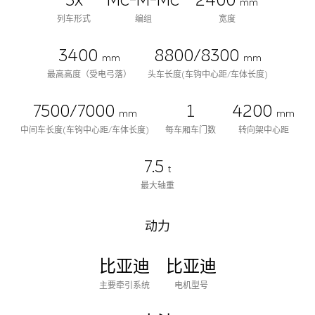
3x
Mc-M-Mc
2400
mm
列车形式
编组
宽度
3400
8800/8300
mm
mm
最高高度（受电弓落）
头车长度(车钩中心距/车体长度)
7500/7000
1
4200
mm
mm
中间车长度(车钩中心距/车体长度)
每车厢车门数
转向架中心距
7.5
t
最大轴重
动力
比亚迪
比亚迪
主要牵引系统
电机型号