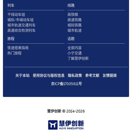
列车
线路
干线动车组
高铁图
城际/市域动车组
高速铁路
城市轨道交通列车
城际铁路
高速综合检测列车
城市轨道
旅程
话题
铁道搭乘指南
全部内容
热门旅程
小宁交通
了解慧伊创新
关于本站
使用协议与版权信息
隐私政策
参考文献
友情链接
京ICP备17005611号
慧伊创新
© 2014-2026