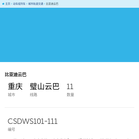
主页
动车组列车
城市轨道交通
比亚迪云巴
比亚迪云巴
重庆
璧山云巴
11
城市
线路
数量
CSDWS101-111
编号