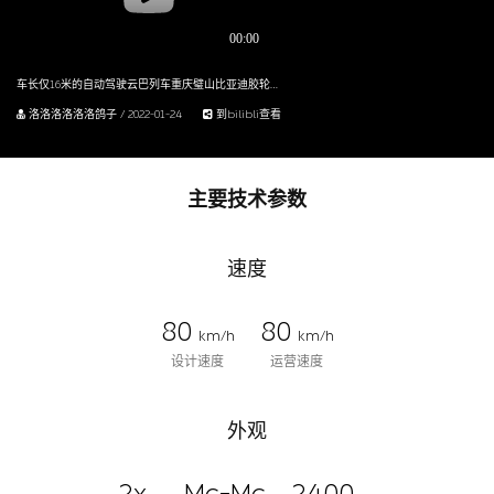
车长仅16米的自动驾驶云巴列车重庆璧山比亚迪胶轮云巴列车全程无人驾驶乘坐体验
洛洛洛洛洛洛鸽子 / 2022-01-24
到bilibli查看
主要技术参数
速度
80
80
km/h
km/h
设计速度
运营速度
外观