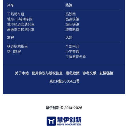
列车
线路
干线动车组
高铁图
城际/市域动车组
高速铁路
城市轨道交通列车
城际铁路
高速综合检测列车
城市轨道
旅程
话题
铁道搭乘指南
全部内容
热门旅程
小宁交通
了解慧伊创新
关于本站
使用协议与版权信息
隐私政策
参考文献
友情链接
京ICP备17005611号
慧伊创新
© 2014-2026