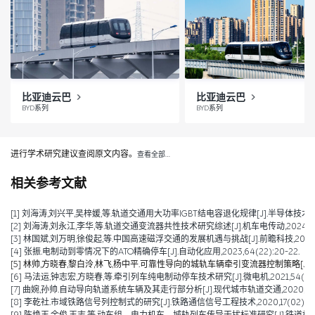
比亚迪云巴
比亚迪云巴
BYD系列
BYD系列
进行学术研究建议查阅原文内容。
查看全部…
相关参考文献
[1] 刘海涛,刘兴平,吴梓媛,等.轨道交通用大功率IGBT结电容退化规律[J].半导体技术,2024,
[2] 刘海涛,刘永江,李华,等.轨道交通变流器共性技术研究综述[J].机车电传动,2024,(04)
[3] 林国斌,刘万明,徐俊起,等.中国高速磁浮交通的发展机遇与挑战[J].前瞻科技,2023,2(0
[4] 张振.电制动到零情况下的ATO精确停车[J].自动化应用,2023,64(22):20-22.
[5] 林帅,方晓春,黎白泠,林飞,杨中平.可靠性导向的城轨车辆牵引变流器控制策略[J].电工技术学
[6] 马法运,钟志宏,方晓春,等.牵引列车纯电制动停车技术研究[J].微电机,2021,54(04):
[7] 曲婉,孙帅.自动导向轨道系统车辆及其走行部分析[J].现代城市轨道交通,2020,(09):
[8] 李乾社.市域铁路信号列控制式的研究[J].铁路通信信号工程技术,2020,17(02):10-