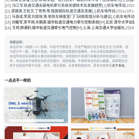
[9] 陈焕玉,余俊,王志,等.动车组、电力机车、城轨列车传导干扰标准研究[J].铁道机车车辆,20
[10] 冯江华.轨道交通永磁电机牵引系统关键技术及发展趋势[J].机车电传动,2018(06):
[11] 梁建英,王松文,丁叁叁,等.我国城际轨道交通及发展[J].机车电传动,2014,(06):6-9
[12] 马喜成,李梁,刘家栋,等.地铁车辆客室门门间距取值分析与建议[J].机车电传动,2014,
[13] 刘敏军,宋平岗,许期英.城市轨道交通电力牵引控制系统[M].北京:清华大学出版社,
[14] 王珂,邢湘利.城市轨道交通牵引电气控制[M].上海:上海交通大学出版社,2019.
简要说明：
本站并非CR或者CRRC官网，内容不代表官方，不会严格执行官方命名方式/分类等，若
与官方不一致，不属于错误。本站无法保证数据的准确性，亦无法保证数据的时效性。
本站所有动车组萌化头像均获得著作权，未经授权不得进行未署名的转发或进行二次创
作。本站目前不接受任何形式的图片、视频投稿。不得将本站内容以截图、录屏等形式
用于包括但不限于抖音、快手、西瓜视频、头条等视频创作。更多内容参见
关于本站
。
一点点不一样的