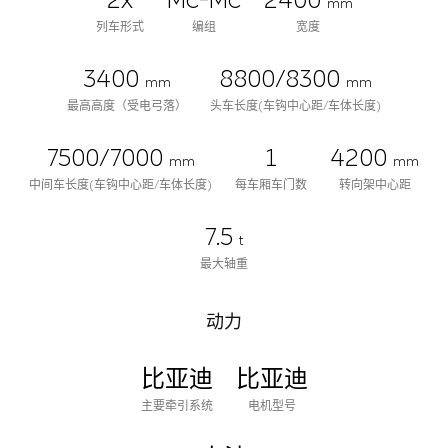
2x
Mc-Mc
2400
mm
列车形式
编组
宽度
3400
8800/8300
mm
mm
最高高度（受电弓落）
头车长度(车钩中心距/车体长度)
7500/7000
1
4200
mm
mm
中间车长度(车钩中心距/车体长度)
每车厢车门数
转向架中心距
7.5
t
最大轴重
动力
比亚迪
比亚迪
主要牵引系统
电机型号